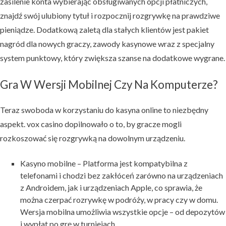
zasilenie konta wybierając obsługiwanych opcji płatniczych,
znajdź swój ulubiony tytuł i rozpocznij rozgrywkę na prawdziwe
pieniądze. Dodatkową zaletą dla stałych klientów jest pakiet
nagród dla nowych graczy, zawody kasynowe wraz z specjalny
system punktowy, który zwiększa szanse na dodatkowe wygrane.
Gra W Wersji Mobilnej Czy Na Komputerze?
Teraz swoboda w korzystaniu do kasyna online to niezbędny
aspekt. vox casino dopilnowało o to, by gracze mogli
rozkoszować się rozgrywką na dowolnym urządzeniu.
Kasyno mobilne – Platforma jest kompatybilna z
telefonami i chodzi bez zakłóceń zarówno na urządzeniach
z Androidem, jak i urządzeniach Apple, co sprawia, że
można czerpać rozrywkę w podróży, w pracy czy w domu.
Wersja mobilna umożliwia wszystkie opcje – od depozytów
i wypłat po grę w turniejach.