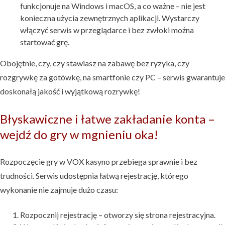
funkcjonuje na Windows i macOS, a co ważne – nie jest
konieczna użycia zewnętrznych aplikacji. Wystarczy
włączyć serwis w przeglądarce i bez zwłoki można
startować grę.
Obojętnie, czy, czy stawiasz na zabawę bez ryzyka, czy
rozgrywkę za gotówkę, na smartfonie czy PC – serwis gwarantuje
doskonałą jakość i wyjątkową rozrywkę!
Błyskawiczne i łatwe zakładanie konta –
wejdź do gry w mgnieniu oka!
Rozpoczęcie gry w VOX kasyno przebiega sprawnie i bez
trudności. Serwis udostępnia łatwą rejestrację, którego
wykonanie nie zajmuje dużo czasu:
Rozpocznij rejestrację – otworzy się strona rejestracyjna.