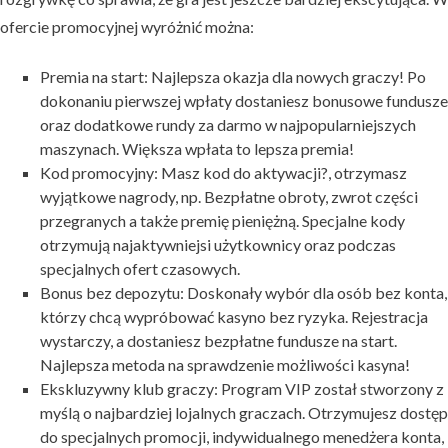
ofercie promocyjnej wyróżnić można:
Premia na start: Najlepsza okazja dla nowych graczy! Po
dokonaniu pierwszej wpłaty dostaniesz bonusowe fundusze
oraz dodatkowe rundy za darmo w najpopularniejszych
maszynach. Większa wpłata to lepsza premia!
Kod promocyjny: Masz kod do aktywacji?, otrzymasz
wyjątkowe nagrody, np. Bezpłatne obroty, zwrot części
przegranych a także premię pieniężną. Specjalne kody
otrzymują najaktywniejsi użytkownicy oraz podczas
specjalnych ofert czasowych.
Bonus bez depozytu: Doskonały wybór dla osób bez konta,
którzy chcą wypróbować kasyno bez ryzyka. Rejestracja
wystarczy, a dostaniesz bezpłatne fundusze na start.
Najlepsza metoda na sprawdzenie możliwości kasyna!
Ekskluzywny klub graczy: Program VIP został stworzony z
myślą o najbardziej lojalnych graczach. Otrzymujesz dostęp
do specjalnych promocji, indywidualnego menedżera konta,