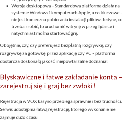
Wersja desktopowa – Standardowa platforma działa na
systemie Windows i komputerach Apple, a co kluczowe –
nie jest konieczna pobierania instalacji plików. Jedyne, co
trzeba zrobić, to uruchomić witrynę w przeglądarce i
natychmiast można startować grę.
Obojętnie, czy, czy preferujesz bezpłatną rozgrywkę, czy
rozgrywkę za gotówkę, przez aplikację czy PC – platforma
dostarcza doskonałą jakość i niepowtarzalne doznania!
Błyskawiczne i łatwe zakładanie konta –
zarejestruj się i graj bez zwłoki!
Rejestracja w VOX kasyno przebiega sprawnie i bez trudności.
Serwis udostępnia łatwą rejestrację, którego wykonanie nie
zajmuje dużo czasu: