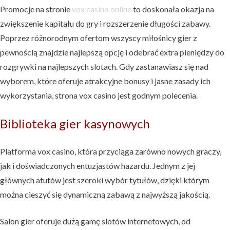
Promocje na stronie
vox casino online
to doskonała okazja na
zwiększenie kapitału do gry i rozszerzenie długości zabawy.
Poprzez różnorodnym ofertom wszyscy miłośnicy gier z
pewnością znajdzie najlepszą opcję i odebrać extra pieniędzy do
rozgrywki na najlepszych slotach. Gdy zastanawiasz się nad
wyborem, które oferuje atrakcyjne bonusy i jasne zasady ich
wykorzystania, strona vox casino jest godnym polecenia.
Biblioteka gier kasynowych
Platforma vox casino, która przyciąga zarówno nowych graczy,
jak i doświadczonych entuzjastów hazardu. Jednym z jej
głównych atutów jest szeroki wybór tytułów, dzięki którym
można cieszyć się dynamiczną zabawą z najwyższą jakością.
Salon gier oferuje dużą gamę slotów internetowych, od