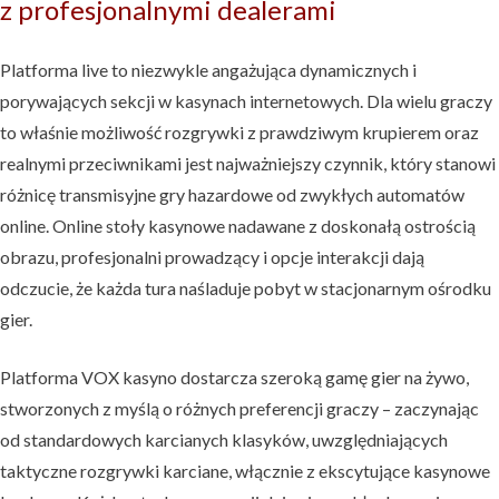
z profesjonalnymi dealerami
Platforma live to niezwykle angażująca dynamicznych i
porywających sekcji w kasynach internetowych. Dla wielu graczy
to właśnie możliwość rozgrywki z prawdziwym krupierem oraz
realnymi przeciwnikami jest najważniejszy czynnik, który stanowi
różnicę transmisyjne gry hazardowe od zwykłych automatów
online. Online stoły kasynowe nadawane z doskonałą ostrością
obrazu, profesjonalni prowadzący i opcje interakcji dają
odczucie, że każda tura naśladuje pobyt w stacjonarnym ośrodku
gier.
Platforma VOX kasyno dostarcza szeroką gamę gier na żywo,
stworzonych z myślą o różnych preferencji graczy – zaczynając
od standardowych karcianych klasyków, uwzględniających
taktyczne rozgrywki karciane, włącznie z ekscytujące kasynowe