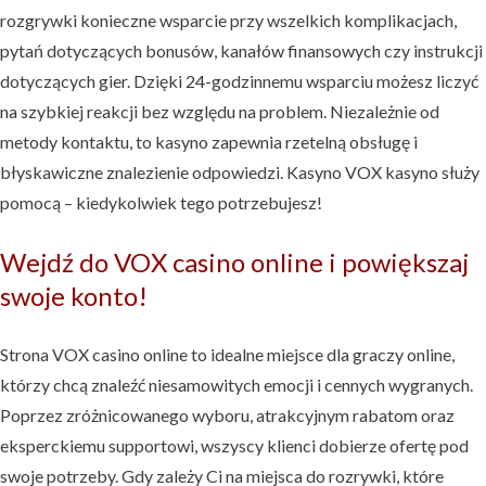
rozgrywki konieczne wsparcie przy wszelkich komplikacjach,
pytań dotyczących bonusów, kanałów finansowych czy instrukcji
dotyczących gier. Dzięki 24-godzinnemu wsparciu możesz liczyć
na szybkiej reakcji bez względu na problem. Niezależnie od
metody kontaktu, to kasyno zapewnia rzetelną obsługę i
błyskawiczne znalezienie odpowiedzi. Kasyno VOX kasyno służy
pomocą – kiedykolwiek tego potrzebujesz!
Wejdź do VOX casino online i powiększaj
swoje konto!
Strona VOX casino online to idealne miejsce dla graczy online,
którzy chcą znaleźć niesamowitych emocji i cennych wygranych.
Poprzez zróżnicowanego wyboru, atrakcyjnym rabatom oraz
eksperckiemu supportowi, wszyscy klienci dobierze ofertę pod
swoje potrzeby. Gdy zależy Ci na miejsca do rozrywki, które