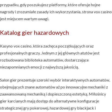
przypadku, gdy poszukujesz platformy, które oferuje hojne
nagrody i zrozumiałe zasady ich wykorzystania, strona vox casino
jest miejscem wartym uwagi.
Katalog gier hazardowych
Kasyno vox casino, która zachęca początkujących oraz
profesjonalnych graczy. Jednym z jej głównych atutów jest
rozbudowana biblioteka automatów, dostarczające
niezapomnianych emocji z najwyższą jakością.
Salon gier prezentuje szeroki wybór interaktywnych automatów,
obejmujących znane automatów aż po innowacyjne mechaniki z
zaawansowaną mechaniką i dopieszczoną estetyką. Miłośnicy
gier karcianych mają dostęp do alternatywne konfiguracje
strategicznej gry pokerowej, hazardowej gry blackjack i