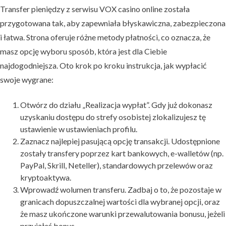
Transfer pieniędzy z serwisu VOX casino online została
przygotowana tak, aby zapewniała błyskawiczna, zabezpieczona
i łatwa. Strona oferuje różne metody płatności, co oznacza, że
masz opcję wyboru sposób, która jest dla Ciebie
najdogodniejsza. Oto krok po kroku instrukcja, jak wypłacić
swoje wygrane:
Otwórz do działu „Realizacja wypłat”. Gdy już dokonasz
uzyskaniu dostępu do strefy osobistej zlokalizujesz tę
ustawienie w ustawieniach profilu.
Zaznacz najlepiej pasującą opcję transakcji. Udostępnione
zostały transfery poprzez kart bankowych, e-walletów (np.
PayPal, Skrill, Neteller), standardowych przelewów oraz
kryptoaktywa.
Wprowadź wolumen transferu. Zadbaj o to, że pozostaje w
granicach dopuszczalnej wartości dla wybranej opcji, oraz
że masz ukończone warunki przewalutowania bonusu, jeżeli
przyjąłeś bonus.