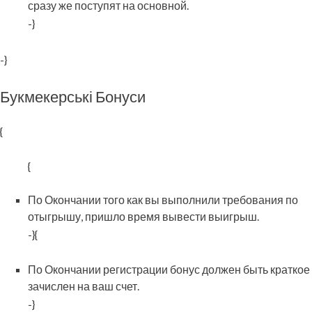
сразу же поступят на основной.
-}
-}
Букмекерські Бонуси
{
{
По Окончании того как вы выполнили требования по
отыгрышу, пришло время вывести выигрыш.
-}{
По Окончании регистрации бонус должен быть краткое
зачислен на ваш счет.
-}