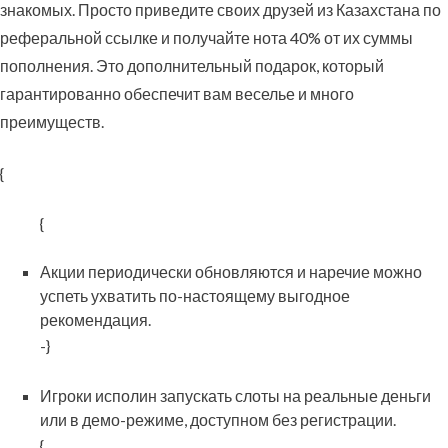
знакомых. Просто приведите своих друзей из Казахстана по
реферальной ссылке и получайте нота 40% от их суммы
пополнения. Это дополнительный подарок, который
гарантированно обеспечит вам веселье и много
преимуществ.
{
{
Акции периодически обновляются и наречие можно
успеть ухватить по-настоящему выгодное
рекомендация.
-}
Игроки исполин запускать слоты на реальные деньги
или в демо-режиме, доступном без регистрации.
{