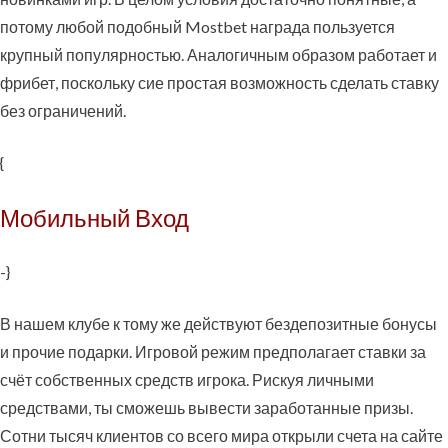
потому любой подобный Mostbet награда пользуется
крупный популярностью. Аналогичным образом работает и
фрибет, поскольку сие простая возможность сделать ставку
без ограничений.
{
Мобильный Вход
-}
В нашем клубе к тому же действуют бездепозитные бонусы
и прочие подарки. Игровой режим предполагает ставки за
счёт собственных средств игрока. Рискуя личными
средствами, ты сможешь вывести заработанные призы.
Сотни тысяч клиентов со всего мира открыли счета на сайте