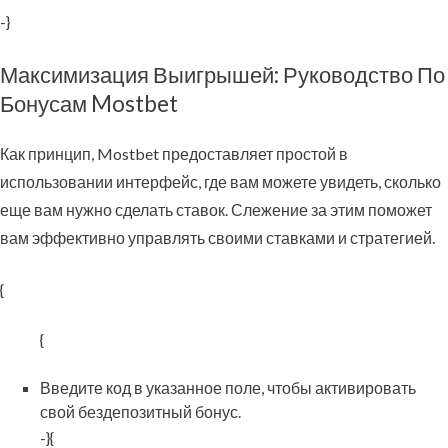
-}
Максимизация Выигрышей: Руководство По
Бонусам Mostbet
Как принцип, Mostbet предоставляет простой в
использовании интерфейс, где вам можете увидеть, сколько
еще вам нужно сделать ставок. Слежение за этим поможет
вам эффективно управлять своими ставками и стратегией.
{
{
Введите код в указанное поле, чтобы активировать
свой бездепозитный бонус.
-}{