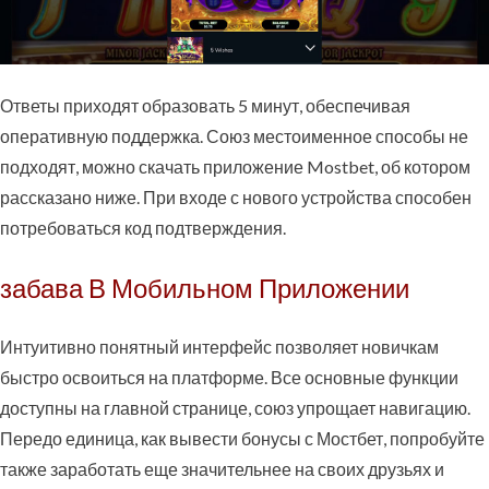
Ответы приходят образовать 5 минут, обеспечивая
оперативную поддержка. Союз местоименное способы не
подходят, можно скачать приложение Mostbet, об котором
рассказано ниже. При входе с нового устройства способен
потребоваться код подтверждения.
забава В Мобильном Приложении
Интуитивно понятный интерфейс позволяет новичкам
быстро освоиться на платформе. Все основные функции
доступны на главной странице, союз упрощает навигацию.
Передо единица, как вывести бонусы с Мостбет, попробуйте
также заработать еще значительнее на своих друзьях и