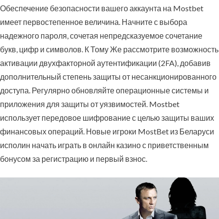
Обеспечение безопасности вашего аккаунта на Mostbet
имеет первостепенное величина. Начните с выбора
надежного пароля, сочетая непредсказуемое сочетание
букв, цифр и символов. К Тому Же рассмотрите возможность
активации двухфакторной аутентификации (2FA), добавив
дополнительный степень защиты от несанкционированного
доступа. Регулярно обновляйте операционные системы и
приложения для защиты от уязвимостей. Mostbet
использует передовое шифрование с целью защиты ваших
финансовых операций. Новые игроки MostBet из Беларуси
исполин начать играть в онлайн казино с приветственным
бонусом за регистрацию и первый взнос.