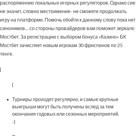
распоряжению локальных игорных регуляторов. Однако сие
не значит, словно местоимение- не сможете продолжать
игру на платформе. Помочь обойти к данному слову пока нет
синонимов… со стороны провайдеров вам поможет зеркало
Мостбет. За регистрацию с выбором бонуса «Казино» БК
Мостбет зачисляет новым игрокам 30 фриспинов по 25
тенге.
{
{
Турниры проходят регулярно, и самые крупные
выигрыши могут быть получены вслед за тем
окончания годовых или сезонных мероприятий.
-}