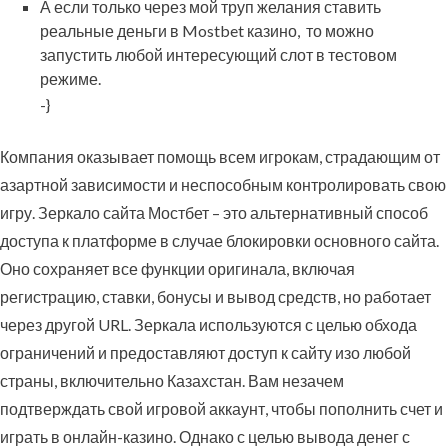
А если только через мой труп желания ставить
реальные деньги в Mostbet казино, то можно
запустить любой интересующий слот в тестовом
режиме.
-}
Компания оказывает помощь всем игрокам, страдающим от
азартной зависимости и неспособным контролировать свою
игру. Зеркало сайта Мостбет – это альтернативный способ
доступа к платформе в случае блокировки основного сайта.
Оно сохраняет все функции оригинала, включая
регистрацию, ставки, бонусы и вывод средств, но работает
через другой URL. Зеркала используются с целью обхода
ограничений и предоставляют доступ к сайту изо любой
страны, включительно Казахстан. Вам незачем
подтверждать свой игровой аккаунт, чтобы пополнить счет и
играть в онлайн-казино. Однако с целью вывода денег с