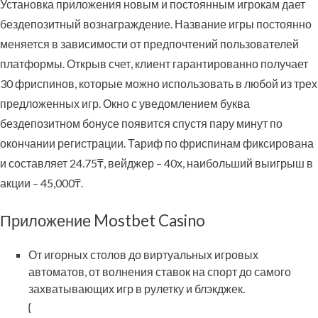
Установка приложения новым и постоянным игрокам дает
бездепозитный вознаграждение. Название игры постоянно
меняется в зависимости от предпочтений пользователей
платформы. Открыв счет, клиент гарантированно получает
30 фриспинов, которые можно использовать в любой из трех
предложенных игр. Окно с уведомлением буква
бездепозитном бонусе появится спустя пару минут по
окончании регистрации. Тариф по фриспинам фиксирована
и составляет 24.75₸, вейджер – 40х, наибольший выигрыш в
акции – 45,000₸.
Приложение Mostbet Casino
От игорных столов до виртуальных игровых
автоматов, от волнения ставок на спорт до самого
захватывающих игр в рулетку и блэкджек.
{