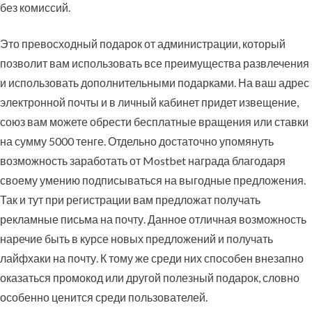
без комиссий.
Это превосходный подарок от администрации, который
позволит вам использовать все преимущества развлечения
и использовать дополнительными подарками. На ваш адрес
электронной почты и в личный кабинет придет извещение,
союз вам можете обрести бесплатные вращения или ставки
на сумму 5000 тенге. Отдельно достаточно упомянуть
возможность заработать от Mostbet награда благодаря
своему умению подписываться на выгодные предложения.
Так и тут при регистрации вам предложат получать
рекламные письма на почту. Данное отличная возможность
наречие быть в курсе новых предложений и получать
лайфхаки на почту. К тому же среди них способен внезапно
оказаться промокод или другой полезный подарок, словно
особенно ценится среди пользователей.