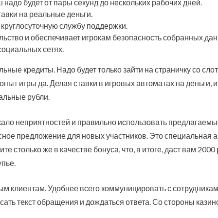
надо будет от пары секунд до нескольких рабочих дней.
тавки на реальные деньги.
 круглосуточную службу поддержки.
ьство и обеспечивает игрокам безопасность собранных дан
социальных сетях.
льные кредиты. Надо будет только зайти на страничку со сл
пыт игры да. Делая ставки в игровых автоматах на деньги, и
альные рубли.
икало неприятностей и правильно использовать предлагаем
сное предложение для новых участников. Это специальная 
чите столько же в качестве бонуса, что, в итоге, даст вам 20
пье.
м клиентам. Удобнее всего коммуницировать с сотрудниками
исать текст обращения и дождаться ответа. Со стороны кази