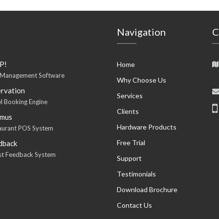
Navigation
C
P!
Home
 Management Software
Why Choose Us
rvation
Services
l Booking Engine
Clients
imus
Hardware Products
aurant POS System
Free Trial
dback
est Feedback System
Support
Testimonials
Download Brochure
Contact Us