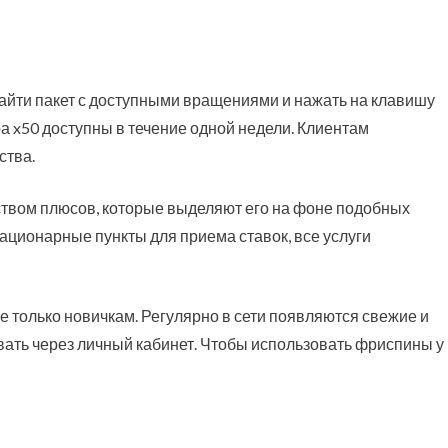
 найти пакет с доступными вращениями и нажать на клавишу
а x50 доступны в течение одной недели. Клиентам
ства.
еством плюсов, которые выделяют его на фоне подобных
тационарные пункты для приема ставок, все услуги
не только новичкам. Регулярно в сети появляются свежие и
овать через личный кабинет. Чтобы использовать фриспины у