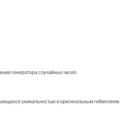
ения генератора случайных чисел.
ичающихся уникальностью и оригинальным геймплеем.