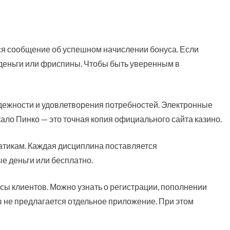
ся сообщение об успешном начислении бонуса. Если
 деньги или фриспины. Чтобы быть уверенным в
дежности и удовлетворения потребностей. Электронные
ло Пинко — это точная копия официального сайта казино.
атикам. Каждая дисциплина поставляется
е деньги или бесплатно.
сы клиентов. Можно узнать о регистрации, пополнении
в не предлагается отдельное приложение. При этом