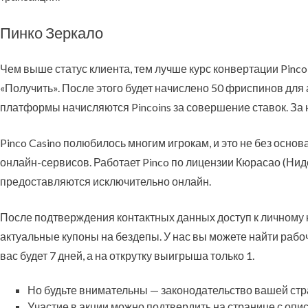
Пинко Зеркало
Чем выше статус клиента, тем лучше курс конвертации Pinc
«Получить». После этого будет начислено 50 фриспинов для
платформы начисляются Pincoins за совершение ставок. За
Pinco Casino полюбилось многим игрокам, и это не без осн
онлайн-сервисов. Работает Pinco по лицензии Кюрасао (Нид
предоставляются исключительно онлайн.
После подтверждения контактных данных доступ к личному ка
актуальные купоны на бездепы. У нас вы можете найти рабо
вас будет 7 дней, а на открутку выигрыша только 1.
Но будьте внимательны — законодательство вашей стр
Участие в акции можно подтвердить на странице с опи