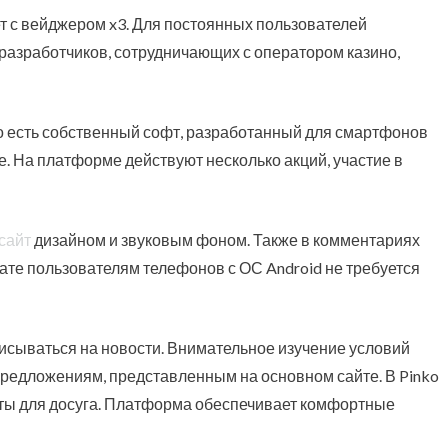
ет с вейджером x3. Для постоянных пользователей
разработчиков, сотрудничающих с оператором казино,
о есть собственный софт, разработанный для смартфонов
. На платформе действуют несколько акций, участие в
сайт
дизайном и звуковым фоном. Также в комментариях
ате пользователям телефонов с ОС Android не требуется
писываться на новости. Внимательное изучение условий
предложениям, представленным на основном сайте. В Pinko
нты для досуга. Платформа обеспечивает комфортные