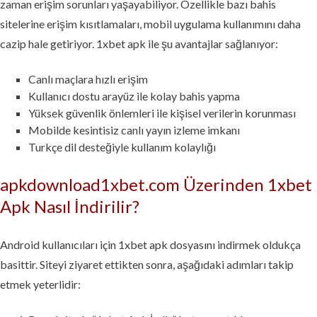
zaman erişim sorunları yaşayabiliyor. Özellikle bazı bahis
sitelerine erişim kısıtlamaları, mobil uygulama kullanımını daha
cazip hale getiriyor. 1xbet apk ile şu avantajlar sağlanıyor:
Canlı maçlara hızlı erişim
Kullanıcı dostu arayüz ile kolay bahis yapma
Yüksek güvenlik önlemleri ile kişisel verilerin korunması
Mobilde kesintisiz canlı yayın izleme imkanı
Turkçe dil desteğiyle kullanım kolaylığı
apkdownload1xbet.com Üzerinden 1xbet
Apk Nasıl İndirilir?
Android kullanıcıları için 1xbet apk dosyasını indirmek oldukça
basittir. Siteyi ziyaret ettikten sonra, aşağıdaki adımları takip
etmek yeterlidir: