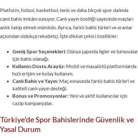
Platform, futbol, basketbol, tenis ve daha birçok spor dalında
canlı bahis imkânı sunuyor. Canlı yayın özelliği sayesinde maçları
anlık takip etmek mümkün. Ayrıca, farklı bahis türleri ve oranlar
açısından oldukça rekabetçi. İşte dikkat çekici özellikler:
Geniş Spor Seçenekleri:
Dünya çapında ligler ve turnuvalar
için bahis olanağı.
Kullanıcı Dostu Arayüz:
Mobil ve masaüstü platformlarda
hızlı erişim ve kolay kullanım.
Canlı Bahis ve Yayın:
Maç esnasında farklı bahis türleri ve
kaliteli canlı yayın desteği.
Bonus ve Promosyonlar:
Yeni ve aktif kullanıcılar için
cazip kampanyalar.
Türkiye’de Spor Bahislerinde Güvenlik ve
Yasal Durum