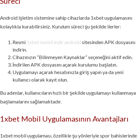
Süreci
Android işletim sistemine sahip cihazlarda 1xbet uygulamasını
kolaylıkla kurabilirsiniz. Kurulum süreci şu şekilde ilerler:
Resmi
1xbet mobil indir android
sitesinden APK dosyasını
indirin.
Cihazınızın “Bilinmeyen Kaynaklar” seçeneğini aktif edin.
İndirilen APK dosyasını açarak kurulumu başlatın.
Uygulamayı açarak hesabınızla giriş yapın ya da yeni
kullanıcı olarak kayıt olun.
Bu adımlar, kullanıcıların hızlı bir şekilde uygulamayı kullanmaya
başlamalarını sağlamaktadır.
1xbet Mobil Uygulamasının Avantajları
1xbet mobil uygulaması, özellikle şu yönleriyle spor bahislerinde