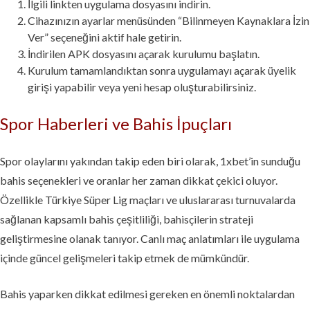
İlgili linkten uygulama dosyasını indirin.
Cihazınızın ayarlar menüsünden “Bilinmeyen Kaynaklara İzin
Ver” seçeneğini aktif hale getirin.
İndirilen APK dosyasını açarak kurulumu başlatın.
Kurulum tamamlandıktan sonra uygulamayı açarak üyelik
girişi yapabilir veya yeni hesap oluşturabilirsiniz.
Spor Haberleri ve Bahis İpuçları
Spor olaylarını yakından takip eden biri olarak, 1xbet’in sunduğu
bahis seçenekleri ve oranlar her zaman dikkat çekici oluyor.
Özellikle Türkiye Süper Lig maçları ve uluslararası turnuvalarda
sağlanan kapsamlı bahis çeşitliliği, bahisçilerin strateji
geliştirmesine olanak tanıyor. Canlı maç anlatımları ile uygulama
içinde güncel gelişmeleri takip etmek de mümkündür.
Bahis yaparken dikkat edilmesi gereken en önemli noktalardan