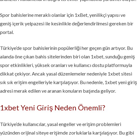
Spor bahislerine meraklı olanlar için 1xBet, yenilikçi yapısı ve
geniş içerik yelpazesi ile kesinlikle değerlendirilmesi gereken bir
portal.
Türkiye’de spor bahislerinin popülerliği her geçen gün artıyor. Bu
alanda öne çıkan bahis sitelerinden biri olan 1xbet, sunduğu geniş
spor etkinlikleri, yüksek oranları ve kullanıcı dostu platformuyla
dikkat çekiyor. Ancak yasal düzenlemeler nedeniyle 1xbet sitesi
sık sık erişim engelleriyle karşılaşıyor. Bu nedenle, 1xbet yeni giriş
adresi merak edilen ve aranan konuların başında geliyor.
1xbet Yeni Giriş Neden Önemli?
Türkiye’de kullanıcılar, yasal engeller ve erişim problemleri
yüzünden orijinal siteye erişimde zorluklarla karşılaşıyor. Bu gibi