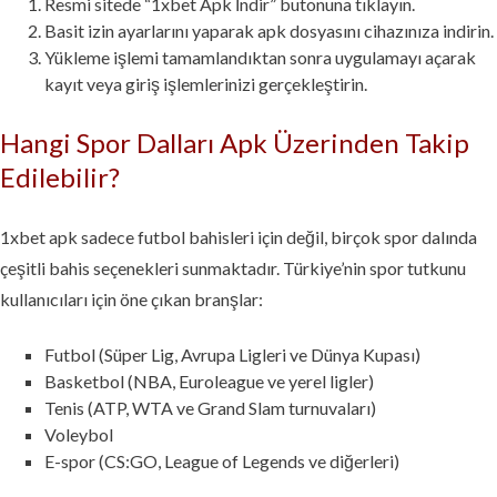
Resmi sitede “1xbet Apk İndir” butonuna tıklayın.
Basit izin ayarlarını yaparak apk dosyasını cihazınıza indirin.
Yükleme işlemi tamamlandıktan sonra uygulamayı açarak
kayıt veya giriş işlemlerinizi gerçekleştirin.
Hangi Spor Dalları Apk Üzerinden Takip
Edilebilir?
1xbet apk sadece futbol bahisleri için değil, birçok spor dalında
çeşitli bahis seçenekleri sunmaktadır. Türkiye’nin spor tutkunu
kullanıcıları için öne çıkan branşlar:
Futbol (Süper Lig, Avrupa Ligleri ve Dünya Kupası)
Basketbol (NBA, Euroleague ve yerel ligler)
Tenis (ATP, WTA ve Grand Slam turnuvaları)
Voleybol
E-spor (CS:GO, League of Legends ve diğerleri)