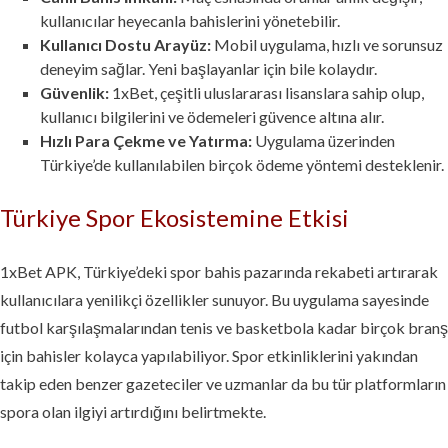
kullanıcılar heyecanla bahislerini yönetebilir.
Kullanıcı Dostu Arayüz:
Mobil uygulama, hızlı ve sorunsuz
deneyim sağlar. Yeni başlayanlar için bile kolaydır.
Güvenlik:
1xBet, çeşitli uluslararası lisanslara sahip olup,
kullanıcı bilgilerini ve ödemeleri güvence altına alır.
Hızlı Para Çekme ve Yatırma:
Uygulama üzerinden
Türkiye’de kullanılabilen birçok ödeme yöntemi desteklenir.
Türkiye Spor Ekosistemine Etkisi
1xBet APK, Türkiye’deki spor bahis pazarında rekabeti artırarak
kullanıcılara yenilikçi özellikler sunuyor. Bu uygulama sayesinde
futbol karşılaşmalarından tenis ve basketbola kadar birçok branş
için bahisler kolayca yapılabiliyor. Spor etkinliklerini yakından
takip eden benzer gazeteciler ve uzmanlar da bu tür platformların
spora olan ilgiyi artırdığını belirtmekte.