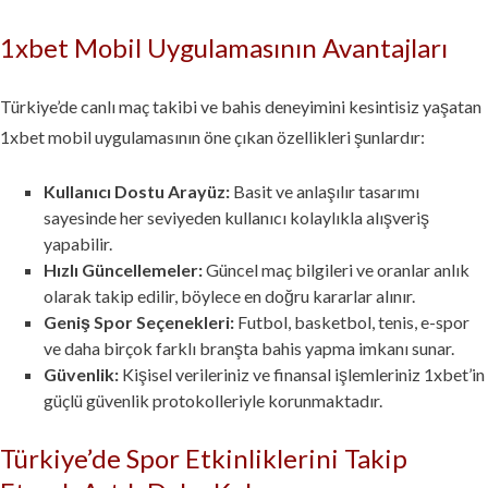
1xbet Mobil Uygulamasının Avantajları
Türkiye’de canlı maç takibi ve bahis deneyimini kesintisiz yaşatan
1xbet mobil uygulamasının öne çıkan özellikleri şunlardır:
Kullanıcı Dostu Arayüz:
Basit ve anlaşılır tasarımı
sayesinde her seviyeden kullanıcı kolaylıkla alışveriş
yapabilir.
Hızlı Güncellemeler:
Güncel maç bilgileri ve oranlar anlık
olarak takip edilir, böylece en doğru kararlar alınır.
Geniş Spor Seçenekleri:
Futbol, basketbol, tenis, e-spor
ve daha birçok farklı branşta bahis yapma imkanı sunar.
Güvenlik:
Kişisel verileriniz ve finansal işlemleriniz 1xbet’in
güçlü güvenlik protokolleriyle korunmaktadır.
Türkiye’de Spor Etkinliklerini Takip