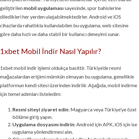
geliştirilen
mobil uygulaması
sayesinde, spor bahislerine
diledikleri her yerden ulaşabilmektedirler. Android ve iOS
cihazlarda rahatlıkla kullanılabilen bu uygulama, web sitesine
göre daha hızlı ve daha stabil bir kullanıcı deneyimi sunar.
1xbet Mobil İndir Nasıl Yapılır?
1xbet mobil indir işlemi oldukça basittir. Türkiye’de resmi
mağazalardan erişimi mümkün olmayan bu uygulama, genellikle
platformun kendi sitesi üzerinden indirilir. Aşağıda, mobil indirme
için temel adımları listeledim:
Resmi siteyi ziyaret edin:
Magyarca veya Türkiye’ye özel
bölüme giriş yapın.
Uygulama dosyasını indirin:
Android için APK, iOS için ise
uygulama yönlendirmesi alın.