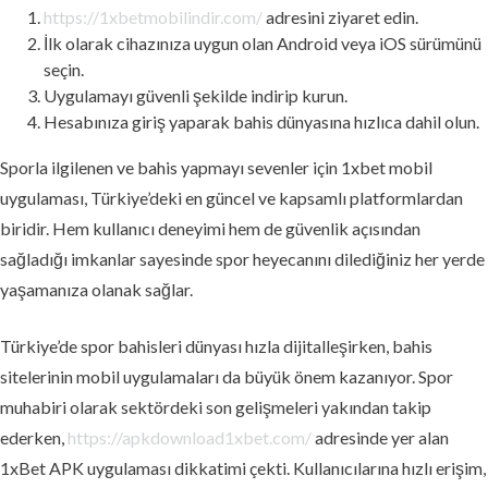
https://1xbetmobilindir.com/
adresini ziyaret edin.
İlk olarak cihazınıza uygun olan Android veya iOS sürümünü
seçin.
Uygulamayı güvenli şekilde indirip kurun.
Hesabınıza giriş yaparak bahis dünyasına hızlıca dahil olun.
Sporla ilgilenen ve bahis yapmayı sevenler için 1xbet mobil
uygulaması, Türkiye’deki en güncel ve kapsamlı platformlardan
biridir. Hem kullanıcı deneyimi hem de güvenlik açısından
sağladığı imkanlar sayesinde spor heyecanını dilediğiniz her yerde
yaşamanıza olanak sağlar.
Türkiye’de spor bahisleri dünyası hızla dijitalleşirken, bahis
sitelerinin mobil uygulamaları da büyük önem kazanıyor. Spor
muhabiri olarak sektördeki son gelişmeleri yakından takip
ederken,
https://apkdownload1xbet.com/
adresinde yer alan
1xBet APK uygulaması dikkatimi çekti. Kullanıcılarına hızlı erişim,