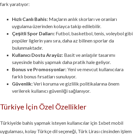
fark yaratıyor:
Hızlı Canlı Bahis:
Maçların anlık skorları ve oranları
uygulama üzerinden kolayca takip edilebilir.
Çeşitli Spor Dalları:
Futbol, basketbol, tenis, voleybol gibi
popüler liglerin yanı sıra, daha az bilinen sporlar da
bulunmaktadır.
Kullanıcı Dostu Arayüz:
Basit ve anlaşılır tasarımı
sayesinde bahis yapmak daha pratik hale geliyor.
Bonus ve Promosyonlar:
Yeni ve mevcut kullanıcılara
farklı bonus fırsatları sunuluyor.
Güvenlik:
Veri koruma ve gizlilik politikalarına önem
verilerek kullanıcı güvenliği sağlanıyor.
Türkiye İçin Özel Özellikler
Türkiye’de bahis yapmak isteyen kullanıcılar için 1xbet mobil
uygulaması, kolay Türkçe dil seçeneği, Türk Lirası cinsinden işlem