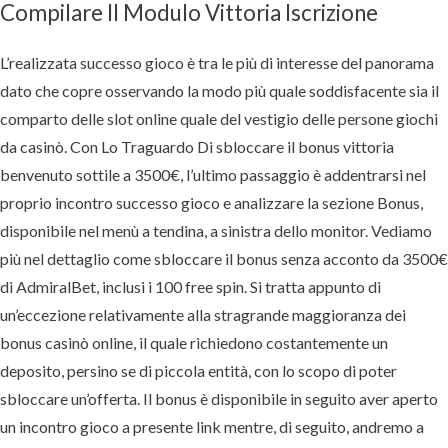
Compilare Il Modulo Vittoria Iscrizione
L’realizzata successo gioco è tra le più di interesse del panorama
dato che copre osservando la modo più quale soddisfacente sia il
comparto delle slot online quale del vestigio delle persone giochi
da casinò. Con Lo Traguardo Di sbloccare il bonus vittoria
benvenuto sottile a 3500€, l’ultimo passaggio è addentrarsi nel
proprio incontro successo gioco e analizzare la sezione Bonus,
disponibile nel menù a tendina, a sinistra dello monitor. Vediamo
più nel dettaglio come sbloccare il bonus senza acconto da 3500€
di AdmiralBet, inclusi i 100 free spin. Si tratta appunto di
un’eccezione relativamente alla stragrande maggioranza dei
bonus casinò online, il quale richiedono costantemente un
deposito, persino se di piccola entità, con lo scopo di poter
sbloccare un’offerta. Il bonus è disponibile in seguito aver aperto
un incontro gioco a presente link mentre, di seguito, andremo a