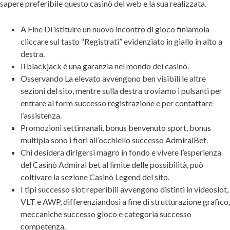
sapere preferibile questo casinò del web e la sua realizzata.
A Fine Di istituire un nuovo incontro di gioco finiamola
cliccare sul tasto “Registrati” evidenziato in giallo in alto a
destra.
Il blackjack è una garanzia nel mondo dei casinò.
Osservando La elevato avvengono ben visibili le altre
sezioni del sito, mentre sulla destra troviamo i pulsanti per
entrare al form successo registrazione e per contattare
l’assistenza.
Promozioni settimanali, bonus benvenuto sport, bonus
multipla sono i fiori all’occhiello successo AdmiralBet.
Chi desidera dirigersi magro in fondo e vivere l’esperienza
del Casinò Admiral bet al limite delle possibilità, può
coltivare la sezione Casinò Legend del sito.
I tipi successo slot reperibili avvengono distinti in videoslot,
VLT e AWP, differenziandosi a fine di strutturazione grafico,
meccaniche successo gioco e categoria successo
competenza.