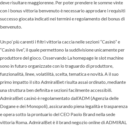
deve risultare maggiorenne. Per poter prendere le somme vinte
con i bonus vittoria benvenuto è necessario approdare i requisiti
successo giocata indicati nei termini e regolamento del bonus di
benvenuto.
Un po’ più carenti i filtri vittoria caccia nelle sezioni “Casinò” e
“Casinò live”, il quale permettono la suddivisione unicamente per
produttore del gioco. Osservando La homepage le slot machine
sono in futuro organizzate con lo traguardo di produttore,
funzionalità, linee, volatilità, scelta, tematica e novità. A il suo
primo impatto il sito AdmiralBet risulta assai ordinato, mediante
una struttura ben definita e sezioni facilmente accessibili.
AdmiralBet casinò è regolamentato dall’ADM (Agenzia delle
Dogane e dei Monopoli), assicurando piena legalità e trasparenza
e opera sotto la prontuario del CEO Paolo Brand nella sede
vittoria Roma. AdmiralBet è il brand negozio online di ADMIRAL