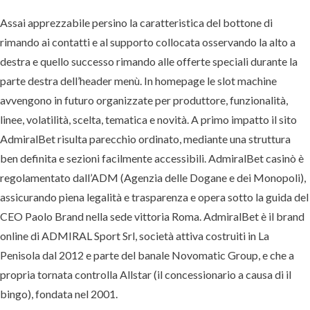
Assai apprezzabile persino la caratteristica del bottone di
rimando ai contatti e al supporto collocata osservando la alto a
destra e quello successo rimando alle offerte speciali durante la
parte destra dell’header menù. In homepage le slot machine
avvengono in futuro organizzate per produttore, funzionalità,
linee, volatilità, scelta, tematica e novità. A primo impatto il sito
AdmiralBet risulta parecchio ordinato, mediante una struttura
ben definita e sezioni facilmente accessibili. AdmiralBet casinò è
regolamentato dall’ADM (Agenzia delle Dogane e dei Monopoli),
assicurando piena legalità e trasparenza e opera sotto la guida del
CEO Paolo Brand nella sede vittoria Roma. AdmiralBet è il brand
online di ADMIRAL Sport Srl, società attiva costruiti in La
Penisola dal 2012 e parte del banale Novomatic Group, e che a
propria tornata controlla Allstar (il concessionario a causa di il
bingo), fondata nel 2001.