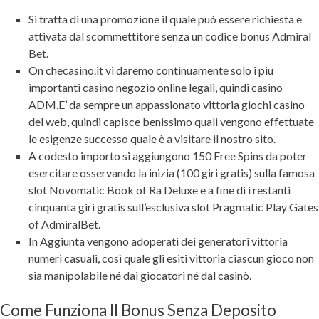
Si tratta di una promozione il quale può essere richiesta e
attivata dal scommettitore senza un codice bonus Admiral
Bet.
On checasino.it vi daremo continuamente solo i piu
importanti casino negozio online legali, quindi casino
ADM.E’ da sempre un appassionato vittoria giochi casino
del web, quindi capisce benissimo quali vengono effettuate
le esigenze successo quale è a visitare il nostro sito.
A codesto importo si aggiungono 150 Free Spins da poter
esercitare osservando la inizia (100 giri gratis) sulla famosa
slot Novomatic Book of Ra Deluxe e a fine di i restanti
cinquanta giri gratis sull’esclusiva slot Pragmatic Play Gates
of AdmiralBet.
In Aggiunta vengono adoperati dei generatori vittoria
numeri casuali, così quale gli esiti vittoria ciascun gioco non
sia manipolabile né dai giocatori né dal casinò.
Come Funziona Il Bonus Senza Deposito