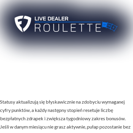
Statusy aktualizują się błyskawicznie na zdobyciu wymaganej
cyfry punktów, a każdy następny stopień resetuje liczbę
bezpłatnych zdrapek i zwiększa tygodniowy zakres bonusów.
Jeśli w danym miesiącu nie grasz aktywnie, pułap pozostanie bez