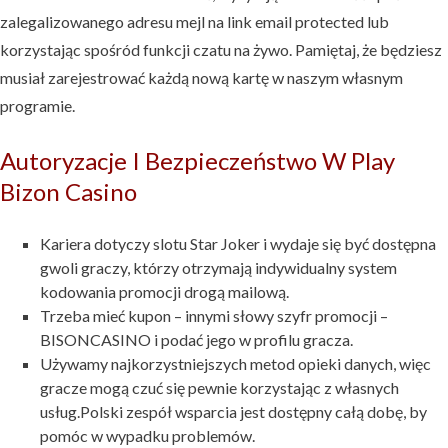
zalegalizowanego adresu mejl na link email protected lub
korzystając spośród funkcji czatu na żywo. Pamiętaj, że będziesz
musiał zarejestrować każdą nową kartę w naszym własnym
programie.
Autoryzacje I Bezpieczeństwo W Play
Bizon Casino
Kariera dotyczy slotu Star Joker i wydaje się być dostępna
gwoli graczy, którzy otrzymają indywidualny system
kodowania promocji drogą mailową.
Trzeba mieć kupon – innymi słowy szyfr promocji –
BISONCASINO i podać jego w profilu gracza.
Używamy najkorzystniejszych metod opieki danych, więc
gracze mogą czuć się pewnie korzystając z własnych
usług.Polski zespół wsparcia jest dostępny całą dobę, by
pomóc w wypadku problemów.