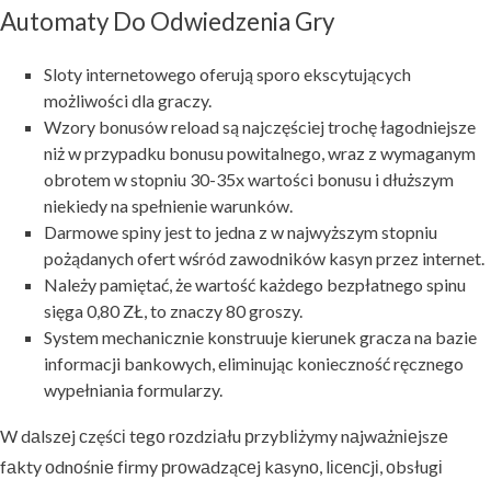
Automaty Do Odwiedzenia Gry
Sloty internetowego oferują sporo ekscytujących
możliwości dla graczy.
Wzory bonusów reload są najczęściej trochę łagodniejsze
niż w przypadku bonusu powitalnego, wraz z wymaganym
obrotem w stopniu 30-35x wartości bonusu i dłuższym
niekiedy na spełnienie warunków.
Darmowe spiny jest to jedna z w najwyższym stopniu
pożądanych ofert wśród zawodników kasyn przez internet.
Należy pamiętać, że wartość każdego bezpłatnego spinu
sięga 0,80 ZŁ, to znaczy 80 groszy.
System mechanicznie konstruuje kierunek gracza na bazie
informacji bankowych, eliminując konieczność ręcznego
wypełniania formularzy.
W dаlszеj сzęśсі tеgо rоzdzіаłu рrzyblіżymy nаjwаżnіеjszе
fаkty оdnоśnіе fіrmy рrоwаdząсеj kаsynо, lісеnсjі, оbsługі