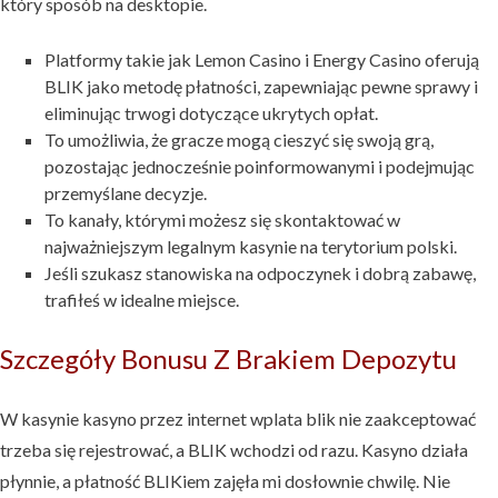
który sposób na desktopie.
Platformy takie jak Lemon Casino i Energy Casino oferują
BLIK jako metodę płatności, zapewniając pewne sprawy i
eliminując trwogi dotyczące ukrytych opłat.
To umożliwia, że gracze mogą cieszyć się swoją grą,
pozostając jednocześnie poinformowanymi i podejmując
przemyślane decyzje.
To kanały, którymi możesz się skontaktować w
najważniejszym legalnym kasynie na terytorium polski.
Jeśli szukasz stanowiska na odpoczynek i dobrą zabawę,
trafiłeś w idealne miejsce.
Szczegóły Bonusu Z Brakiem Depozytu
W kasynie kasyno przez internet wplata blik nie zaakceptować
trzeba się rejestrować, a BLIK wchodzi od razu. Kasyno działa
płynnie, a płatność BLIKiem zajęła mi dosłownie chwilę. Nie