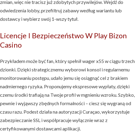
zmian, więc nie tracisz już zdobytych przywilejów. Wejdź do
odwiedzenia lobby, przefiltruj zabawy według wariantu lub
dostawcy i wybierz swój 1-wszy tytuł.
Licencje I Bezpieczeństwo W Play Bizon
Casino
Przykładem może być fan, który spełnił wager x55 w ciągu trzech
dzionki. Dzięki strategicznemu wyborowi konsol i regularnemu
monitorowaniu postępu, udało jemu się osiągnąć cel z brakiem
nadmiernego ryzyka. Proponujemy ekspresowe wypłaty, dzięki
czemu środki trafiają na Twoje profil w mgnieniu wzroku. Szybko,
pewnie i wyjąwszy zbędnych formalności – ciesz się wygraną od
czasu razu. Podest działa na autoryzacji Curaçao, wykorzystuje
zabezpieczanie SSL i współpracuje wyłącznie wraz z
certyfikowanymi dostawcami aplikacji.