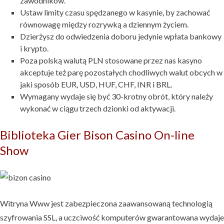
zawodników.
Ustaw limity czasu spędzanego w kasynie, by zachować
równowagę między rozrywką a dziennym życiem.
Dzierżysz do odwiedzenia doboru jedynie wpłata bankowy
i krypto.
Poza polską walutą PLN stosowane przez nas kasyno
akceptuje też parę pozostałych chodliwych walut obcych w
jaki sposób EUR, USD, HUF, CHF, INR i BRL.
Wymagany wydaje się być 30-krotny obrót, który należy
wykonać w ciągu trzech dzionki od aktywacji.
Biblioteka Gier Bison Casino On-line
Show
Witryna Www jest zabezpieczona zaawansowaną technologią
szyfrowania SSL, a uczciwość komputerów gwarantowana wydaje