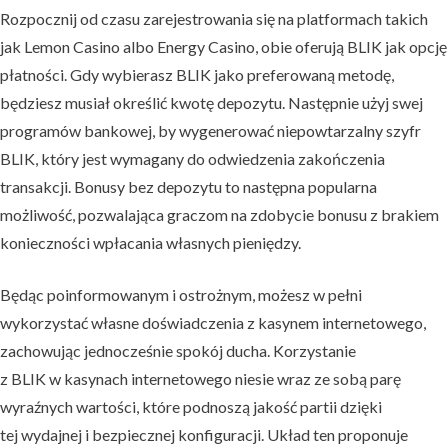
Rozpocznij od czasu zarejestrowania się na platformach takich
jak Lemon Casino albo Energy Casino, obie oferują BLIK jak opcję
płatności. Gdy wybierasz BLIK jako preferowaną metodę,
będziesz musiał określić kwotę depozytu. Następnie użyj swej
programów bankowej, by wygenerować niepowtarzalny szyfr
BLIK, który jest wymagany do odwiedzenia zakończenia
transakcji. Bonusy bez depozytu to następna popularna
możliwość, pozwalająca graczom na zdobycie bonusu z brakiem
konieczności wpłacania własnych pieniędzy.
Będąc poinformowanym i ostrożnym, możesz w pełni
wykorzystać własne doświadczenia z kasynem internetowego,
zachowując jednocześnie spokój ducha. Korzystanie
z BLIK w kasynach internetowego niesie wraz ze sobą parę
wyraźnych wartości, które podnoszą jakość partii dzięki
tej wydajnej i bezpiecznej konfiguracji. Układ ten proponuje