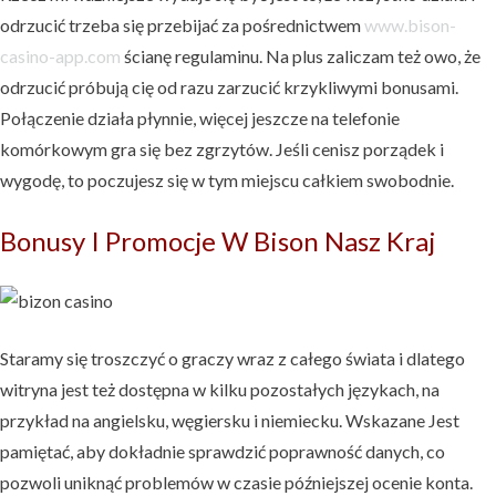
odrzucić trzeba się przebijać za pośrednictwem
www.bison-
casino-app.com
ścianę regulaminu. Na plus zaliczam też owo, że
odrzucić próbują cię od razu zarzucić krzykliwymi bonusami.
Połączenie działa płynnie, więcej jeszcze na telefonie
komórkowym gra się bez zgrzytów. Jeśli cenisz porządek i
wygodę, to poczujesz się w tym miejscu całkiem swobodnie.
Bonusy I Promocje W Bison Nasz Kraj
Staramy się troszczyć o graczy wraz z całego świata i dlatego
witryna jest też dostępna w kilku pozostałych językach, na
przykład na angielsku, węgiersku i niemiecku. Wskazane Jest
pamiętać, aby dokładnie sprawdzić poprawność danych, co
pozwoli uniknąć problemów w czasie późniejszej ocenie konta.