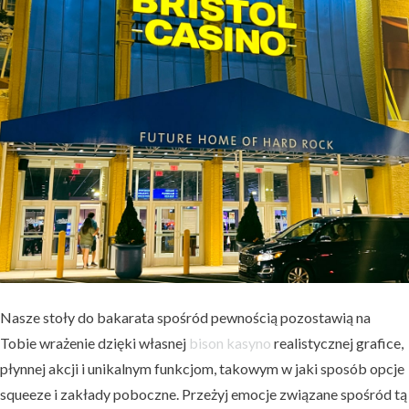
Nasze stoły do bakarata spośród pewnością pozostawią na
Tobie wrażenie dzięki własnej
bison kasyno
realistycznej grafice,
płynnej akcji i unikalnym funkcjom, takowym w jaki sposób opcje
squeeze i zakłady poboczne. Przeżyj emocje związane spośród tą