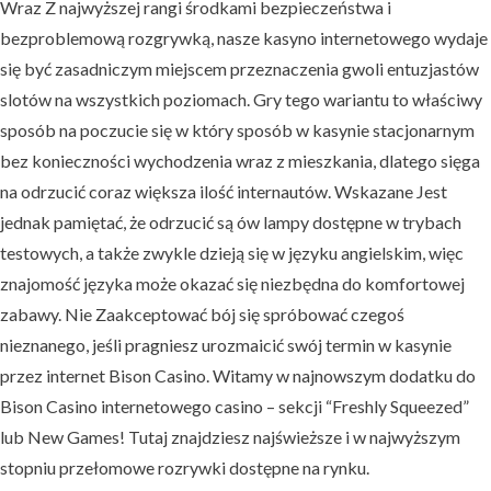
Wraz Z najwyższej rangi środkami bezpieczeństwa i
bezproblemową rozgrywką, nasze kasyno internetowego wydaje
się być zasadniczym miejscem przeznaczenia gwoli entuzjastów
slotów na wszystkich poziomach. Gry tego wariantu to właściwy
sposób na poczucie się w który sposób w kasynie stacjonarnym
bez konieczności wychodzenia wraz z mieszkania, dlatego sięga
na odrzucić coraz większa ilość internautów. Wskazane Jest
jednak pamiętać, że odrzucić są ów lampy dostępne w trybach
testowych, a także zwykle dzieją się w języku angielskim, więc
znajomość języka może okazać się niezbędna do komfortowej
zabawy. Nie Zaakceptować bój się spróbować czegoś
nieznanego, jeśli pragniesz urozmaicić swój termin w kasynie
przez internet Bison Casino. Witamy w najnowszym dodatku do
Bison Casino internetowego casino – sekcji “Freshly Squeezed”
lub New Games! Tutaj znajdziesz najświeższe i w najwyższym
stopniu przełomowe rozrywki dostępne na rynku.