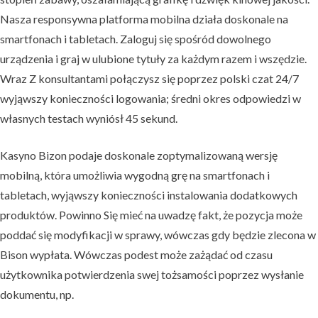
Nasza responsywna platforma mobilna działa doskonale na
smartfonach i tabletach. Zaloguj się spośród dowolnego
urządzenia i graj w ulubione tytuły za każdym razem i wszędzie.
Wraz Z konsultantami połączysz się poprzez polski czat 24/7
wyjąwszy konieczności logowania; średni okres odpowiedzi w
własnych testach wyniósł 45 sekund.
Kasyno Bizon podaje doskonale zoptymalizowaną wersję
mobilną, która umożliwia wygodną grę na smartfonach i
tabletach, wyjąwszy konieczności instalowania dodatkowych
produktów. Powinno Się mieć na uwadzę fakt, że pozycja może
poddać się modyfikacji w sprawy, wówczas gdy będzie zlecona w
Bison wypłata. Wówczas podest może zażądać od czasu
użytkownika potwierdzenia swej tożsamości poprzez wysłanie
dokumentu, np.