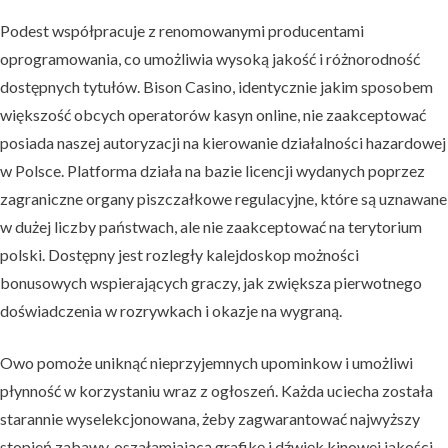
Podest współpracuje z renomowanymi producentami
oprogramowania, co umożliwia wysoką jakość i różnorodność
dostępnych tytułów. Bison Casino, identycznie jakim sposobem
większość obcych operatorów kasyn online, nie zaakceptować
posiada naszej autoryzacji na kierowanie działalności hazardowej
w Polsce. Platforma działa na bazie licencji wydanych poprzez
zagraniczne organy piszczałkowe regulacyjne, które są uznawane
w dużej liczby państwach, ale nie zaakceptować na terytorium
polski. Dostępny jest rozległy kalejdoskop możności
bonusowych wspierających graczy, jak zwiększa pierwotnego
doświadczenia w rozrywkach i okazje na wygraną.
Owo pomoże uniknąć nieprzyjemnych upominkow i umożliwi
płynność w korzystaniu wraz z ogłoszeń. Każda uciecha została
starannie wyselekcjonowana, żeby zagwarantować najwyższy
stopień zabawy, oszałamiającą grafikę i dźwięk kinowej jakości.