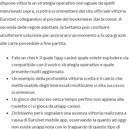
dispone vittoria un strategia operativo non uguale da quelli
menzionati sopra, si potrà scommettere dal sito ufficiale vittoria
Eurobet collegandosi al portale del bookmaker dal browser. A
seconda delle regole adottate, la Settanta può costituire
un’ulteriore soluzione per assicurarsi un momento a Scopa grazie
alle carte possedute a fine partita.
Fate un check il quale l’app casinò quale volete esplodere sia
compatibile con il vostro strategia operativo e quale
presente risulti aggiornato.
Un esempio della profondità vittoria scelta è il calcio che
mette usabile degli interessati moltissime scelta successo
scommesse.
Un gioco dal fascino senza tempo perfino non appena alla
roulette ci si gioca da un’app casinò.
Dobbiamo però segnalare una assenza vittoria realizzata a
causa di Eurobet mobile app, osservando la quanto ad oggi
non esiste un’app nota con lo traguardo di questo tipo di