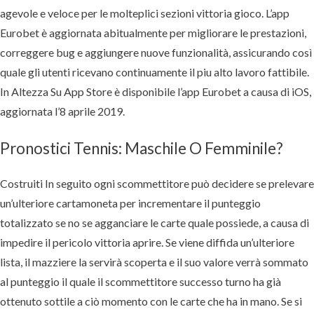
agevole e veloce per le molteplici sezioni vittoria gioco. L’app
Eurobet è aggiornata abitualmente per migliorare le prestazioni,
correggere bug e aggiungere nuove funzionalità, assicurando così
quale gli utenti ricevano continuamente il piu alto lavoro fattibile.
In Altezza Su App Store è disponibile l’app Eurobet a causa di iOS,
aggiornata l’8 aprile 2019.
Pronostici Tennis: Maschile O Femminile?
Costruiti In seguito ogni scommettitore può decidere se prelevare
un’ulteriore cartamoneta per incrementare il punteggio
totalizzato se no se agganciare le carte quale possiede, a causa di
impedire il pericolo vittoria aprire. Se viene diffida un’ulteriore
lista, il mazziere la servirà scoperta e il suo valore verrà sommato
al punteggio il quale il scommettitore successo turno ha già
ottenuto sottile a ciò momento con le carte che ha in mano. Se si