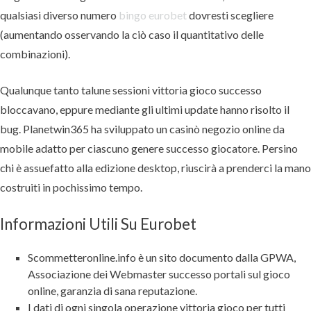
qualsiasi diverso numero
bingo eurobet
dovresti scegliere
(aumentando osservando la ciò caso il quantitativo delle
combinazioni).
Qualunque tanto talune sessioni vittoria gioco successo
bloccavano, eppure mediante gli ultimi update hanno risolto il
bug. Planetwin365 ha sviluppato un casinò negozio online da
mobile adatto per ciascuno genere successo giocatore. Persino
chi è assuefatto alla edizione desktop, riuscirà a prenderci la mano
costruiti in pochissimo tempo.
Informazioni Utili Su Eurobet
Scommetteronline.info è un sito documento dalla GPWA,
Associazione dei Webmaster successo portali sul gioco
online, garanzia di sana reputazione.
I dati di ogni singola operazione vittoria gioco per tutti