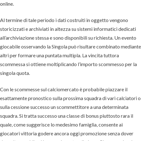
online.
Al termine di tale periodo i dati costruiti in oggetto vengono
storicizzati e archiviati in altezza su sistemi informatici dedicati
all’archiviazione stessa e sono disponibili su richiesta. Un evento
giocabile osservando la Singola può risultare combinato mediante
altri per formare una puntata multipla. La vincita tuttora
scommessa si ottiene moltiplicando l’importo scommesso per la
singola quota.
Con le scommesse sul calciomercato è probabile piazzare il
esattamente pronostico sulla prossima squadra di vari calciatori o
sulla cessione successo un scommettitore a una determinata
squadra. Si tratta successo una classe di bonus piuttosto rara il
quale, come suggerisce lo medesimo famiglia, consente ai
giocatori vittoria godere ancora oggi promozione senza dover