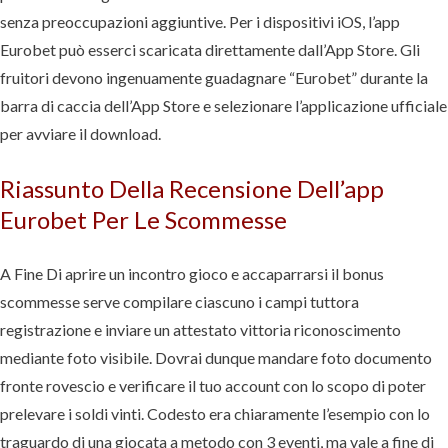
senza preoccupazioni aggiuntive. Per i dispositivi iOS, l’app
Eurobet può esserci scaricata direttamente dall’App Store. Gli
fruitori devono ingenuamente guadagnare “Eurobet” durante la
barra di caccia dell’App Store e selezionare l’applicazione ufficiale
per avviare il download.
Riassunto Della Recensione Dell’app
Eurobet Per Le Scommesse
A Fine Di aprire un incontro gioco e accaparrarsi il bonus
scommesse serve compilare ciascuno i campi tuttora
registrazione e inviare un attestato vittoria riconoscimento
mediante foto visibile. Dovrai dunque mandare foto documento
fronte rovescio e verificare il tuo account con lo scopo di poter
prelevare i soldi vinti. Codesto era chiaramente l’esempio con lo
traguardo di una giocata a metodo con 3 eventi, ma vale a fine di