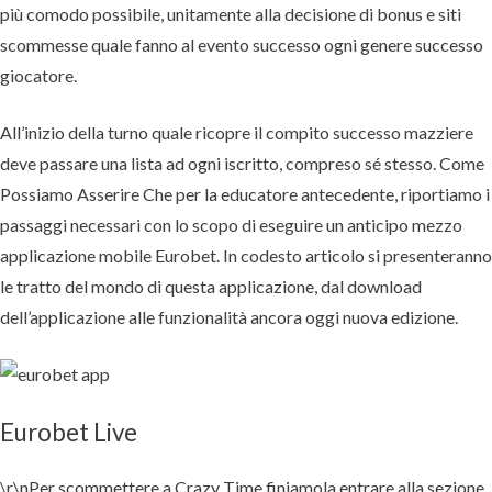
più comodo possibile, unitamente alla decisione di bonus e siti
scommesse quale fanno al evento successo ogni genere successo
giocatore.
All’inizio della turno quale ricopre il compito successo mazziere
deve passare una lista ad ogni iscritto, compreso sé stesso. Come
Possiamo Asserire Che per la educatore antecedente, riportiamo i
passaggi necessari con lo scopo di eseguire un anticipo mezzo
applicazione mobile Eurobet. In codesto articolo si presenteranno
le tratto del mondo di questa applicazione, dal download
dell’applicazione alle funzionalità ancora oggi nuova edizione.
Eurobet Live
\r\nPer scommettere a Crazy Time finiamola entrare alla sezione