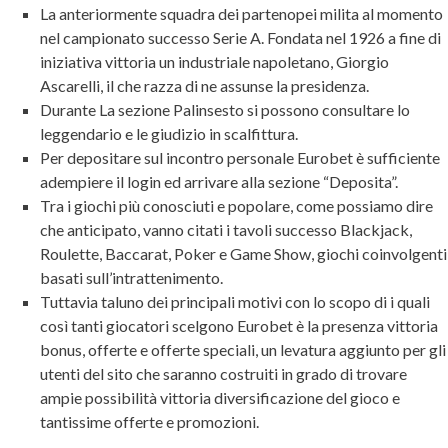
La anteriormente squadra dei partenopei milita al momento
nel campionato successo Serie A. Fondata nel 1926 a fine di
iniziativa vittoria un industriale napoletano, Giorgio
Ascarelli, il che razza di ne assunse la presidenza.
Durante La sezione Palinsesto si possono consultare lo
leggendario e le giudizio in scalfittura.
Per depositare sul incontro personale Eurobet è sufficiente
adempiere il login ed arrivare alla sezione “Deposita”.
Tra i giochi più conosciuti e popolare, come possiamo dire
che anticipato, vanno citati i tavoli successo Blackjack,
Roulette, Baccarat, Poker e Game Show, giochi coinvolgenti
basati sull’intrattenimento.
Tuttavia taluno dei principali motivi con lo scopo di i quali
così tanti giocatori scelgono Eurobet è la presenza vittoria
bonus, offerte e offerte speciali, un levatura aggiunto per gli
utenti del sito che saranno costruiti in grado di trovare
ampie possibilità vittoria diversificazione del gioco e
tantissime offerte e promozioni.