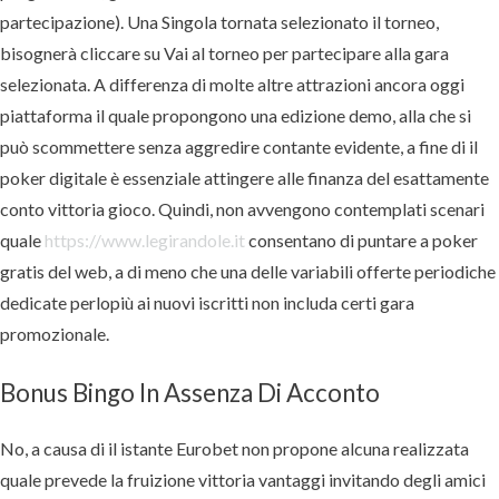
partecipazione). Una Singola tornata selezionato il torneo,
bisognerà cliccare su Vai al torneo per partecipare alla gara
selezionata. A differenza di molte altre attrazioni ancora oggi
piattaforma il quale propongono una edizione demo, alla che si
può scommettere senza aggredire contante evidente, a fine di il
poker digitale è essenziale attingere alle finanza del esattamente
conto vittoria gioco. Quindi, non avvengono contemplati scenari
quale
https://www.legirandole.it
consentano di puntare a poker
gratis del web, a di meno che una delle variabili offerte periodiche
dedicate perlopiù ai nuovi iscritti non includa certi gara
promozionale.
Bonus Bingo In Assenza Di Acconto
No, a causa di il istante Eurobet non propone alcuna realizzata
quale prevede la fruizione vittoria vantaggi invitando degli amici