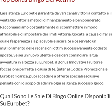
L’assistenza Eurobet è garantita da vari canali vittoria contatto e il
ventaglio vittoria metodi di finanziamento è ben ponderato.
Raccomandiamo costantemente di scommettere in modo
affidabile e di impostare dei limiti vittoria giocata, a causa di far sì
quale l’esperienza sia piacevole e sicura. Si è osservato un
miglioramento delle recensioni ottim successivamente codesto
update. Se sei un nuovo utente e desideri cominciare la tua
avventura in altezza su Eurobet, il Bonus Innovativi Fruitori è
l’occasione perfetta a causa di te. (inter al Codice Promozionale
Eurobet ricarica, puoi accedere a offerte speciali esclusive
pensate con lo scopo di aderire ogni esigenza successo gioco.
Quali Sono Le Sale Di Bingo Online Disponibili
Su Eurobet?