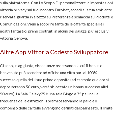
sulla piattaforma. Con Lo Scopo Di personalizzare le impostazioni
vittoria privacy sul tuo incontro Eurobet, accedi alla tua ambiente
riservata, guarda in altezza su Preferenze e schiaccia su Prodotti e
Comunicazioni. Vieni a scoprire tante de le offerte speciali e i
nostri fantastici premi costruiti in alcuni dei palazzi piu’ esclusivi
vittoria Genova.
Altre App Vittoria Codesto Sviluppatore
Ci sono, in aggiunta, circostanze osservando la cui il bonus di
benvenuto può scendere ad offrire una cifra pari al 100%
successo quella del il suo primo deposito (ad esempio qualora si
depositeranno 50 euro, verrà sbloccato un bonus successo altri
50 euro). La Sala Galaxy75 è una sala Bingo a 75 palline.La
frequenza delle estrazioni, i premi osservando la palio e il
compenso delle cartelle avvengono definiti dal palinsesto. Il limite