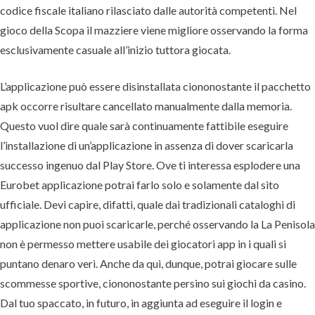
codice fiscale italiano rilasciato dalle autorità competenti. Nel
gioco della Scopa il mazziere viene migliore osservando la forma
esclusivamente casuale all’inizio tuttora giocata.
L’applicazione può essere disinstallata ciononostante il pacchetto
apk occorre risultare cancellato manualmente dalla memoria.
Questo vuol dire quale sarà continuamente fattibile eseguire
l’installazione di un’applicazione in assenza di dover scaricarla
successo ingenuo dal Play Store. Ove ti interessa esplodere una
Eurobet applicazione potrai farlo solo e solamente dal sito
ufficiale. Devi capire, difatti, quale dai tradizionali cataloghi di
applicazione non puoi scaricarle, perché osservando la La Penisola
non è permesso mettere usabile dei giocatori app in i quali si
puntano denaro veri. Anche da qui, dunque, potrai giocare sulle
scommesse sportive, ciononostante persino sui giochi da casino.
Dal tuo spaccato, in futuro, in aggiunta ad eseguire il login e