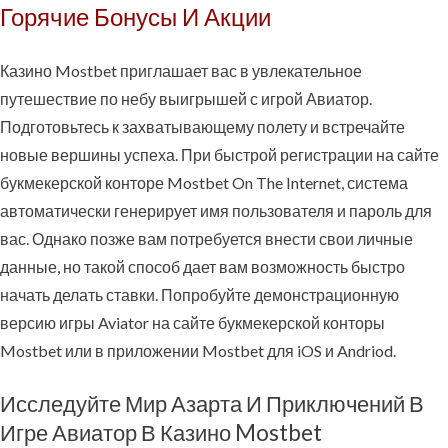
Горячие Бонусы И Акции
Казино Mostbet приглашает вас в увлекательное
путешествие по небу выигрышей с игрой Авиатор.
Подготовьтесь к захватывающему полету и встречайте
новые вершины успеха. При быстрой регистрации на сайте
букмекерской конторе Mostbet On The Internet, система
автоматически генерирует имя пользователя и пароль для
вас. Однако позже вам потребуется внести свои личные
данные, но такой способ дает вам возможность быстро
начать делать ставки. Попробуйте демонстрационную
версию игры Aviator на сайте букмекерской конторы
Mostbet или в приложении Mostbet для iOS и Andriod.
Исследуйте Мир Азарта И Приключений В
Игре Авиатор В Казино Mostbet