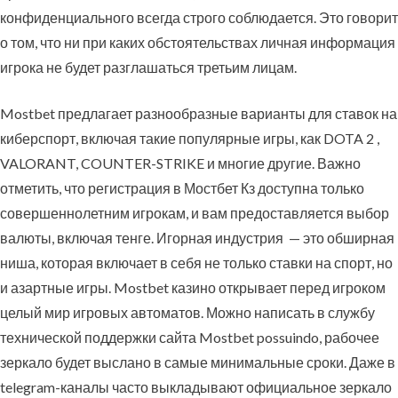
конфиденциального всегда строго соблюдается. Это говорит
о том, что ни при каких обстоятельствах личная информация
игрока не будет разглашаться третьим лицам.
Mostbet предлагает разнообразные варианты для ставок на
киберспорт, включая такие популярные игры, как DOTA 2 ,
VALORANT, COUNTER-STRIKE и многие другие. Важно
отметить, что регистрация в Мостбет Кз доступна только
совершеннолетним игрокам, и вам предоставляется выбор
валюты, включая тенге. Игорная индустрия — это обширная
ниша, которая включает в себя не только ставки на спорт, но
и азартные игры. Mostbet казино открывает перед игроком
целый мир игровых автоматов. Можно написать в службу
технической поддержки сайта Mostbet possuindo, рабочее
зеркало будет выслано в самые минимальные сроки. Даже в
telegram-каналы часто выкладывают официальное зеркало