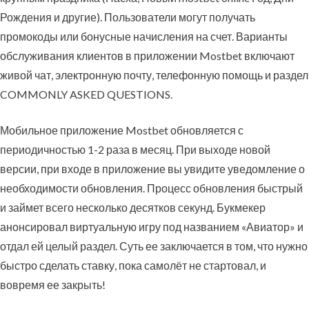
Рождения и другие). Пользователи могут получать
промокоды или бонусные начисления на счет. Варианты
обслуживания клиентов в приложении Mostbet включают
живой чат, электронную почту, телефонную помощь и раздел
COMMONLY ASKED QUESTIONS.
Мобильное приложение Mostbet обновляется с
периодичностью 1-2 раза в месяц. При выходе новой
версии, при входе в приложение вы увидите уведомление о
необходимости обновления. Процесс обновления быстрый
и займет всего несколько десятков секунд. Букмекер
анонсировал виртуальную игру под названием «Авиатор» и
отдал ей целый раздел. Суть ее заключается в том, что нужно
быстро сделать ставку, пока самолёт не стартовал, и
вовремя ее закрыть!