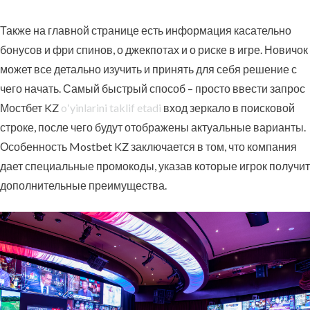
Также на главной странице есть информация касательно
бонусов и фри спинов, о джекпотах и о риске в игре. Новичок
может все детально изучить и принять для себя решение с
чего начать. Самый быстрый способ – просто ввести запрос
Мостбет KZ
oʻyinlarini taklif etadi
вход зеркало в поисковой
строке, после чего будут отображены актуальные варианты.
Особенность Mostbet KZ заключается в том, что компания
дает специальные промокоды, указав которые игрок получит
дополнительные преимущества.