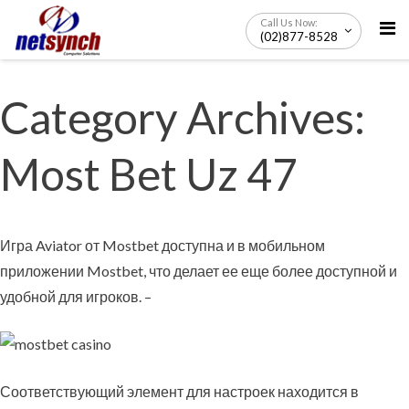
Skip
Call Us Now:
to
(02)877-8528
content
Category Archives:
Most Bet Uz 47
Игра Aviator от Mostbet доступна и в мобильном
приложении Mostbet, что делает ее еще более доступной и
удобной для игроков. –
Соответствующий элемент для настроек находится в