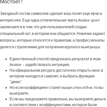
Мостбет?
Звездный состав символов сделает ваш полет еще ярче и
интереснее. Еще одна отличительная черта Aviator sport
заключается в том, что для пользователей создан
специальный чат, в котором они общаются. Новички задают
вопросы, которые относятся к правилам, а профессионалы
делятся стратегиями для получения крупного выигрыша.
Единственный способ предсказать результат в игре
Aviator – задействовать интуицию.
На официальном ресурсе достаточно открыть окно, в
котором находится самолет, и выбрать функцию
“демо”.
Но если коэффициент станет выше a few of,five, то вы
выиграете.
Если вы предскажете правильно, вы выиграете деньги
в соответствии с коэффициентами, которые были