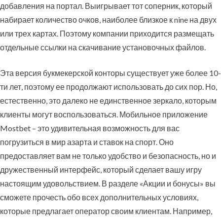
добавления на портал. Выигрывает тот соперник, который
набирает количество очков, наиболее близкое к nine на двух
или трех картах. Поэтому компании приходится размещать
отдельные ссылки на скачивание установочных файлов.
Эта версия букмекерской конторы существует уже более 10-
ти лет, поэтому ее продолжают использовать до сих пор. Но,
естественно, это далеко не единственное зеркало, которым
клиенты могут воспользоваться. Мобильное приложение
Mostbet – это удивительная возможность для вас
погрузиться в мир азарта и ставок на спорт. Оно
предоставляет вам не только удобство и безопасность, но и
дружественный интерфейс, который сделает вашу игру
настоящим удовольствием. В разделе «Акции и бонусы» вы
сможете прочесть обо всех дополнительных условиях,
которые предлагает оператор своим клиентам. Например,