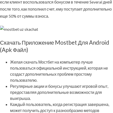
если клиент воспользовался бонусом в течение Several дней
после того, как пополнил счет, ему поступает дополнительно
еще 50% от суммы взноса.
Скачать Приложение Mostbet Для Android
(apk Файл)
Желая скачать Мостбет на компьютер лучше
пользоваться официальной инструкцией, которая не
создаст дополнительных проблем простому
пользователю.
Регулярные акции и бонусы улучшают игровой опыт,
предоставляя дополнительные возможности для
выигрыша.
Каждый пользователь, когда регистрация завершена,
может получить доступ к разнообразию методов