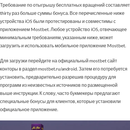
Требование по отыгрышу бесплатных вращений составляет
thirty раз больше суммы бонуса. Все перечисленные ниже
устройства iOS были протестированы и совместимы с
приложением Mostbet. Любое устройство iOS, отвечающее
минимальным требованиям, указанным ниже, может
загрузить и использовать мобильное приложение Mostbet.
Для загрузки перейдите на официальный mostbet сайт
конторы в раздел mostbet.ru/android. Затем его потребуется
установить, предварительно разрешив процедуру для
программ из неизвестных источников по размещенной
выше инструкции. К слову, часто букмекеры предлагают
специальные бонусы для клиентов, которые установили
официальное приложение.