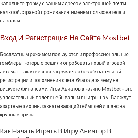
Заполните форму с вашим адресом электронной почты,
валютой, страной проживания, именем пользователя и
паролем.
Вход И Регистрация На Сайте Mostbet
Бесплатным режимом пользуются и профессиональные
гемблеры, которые решили опробовать новый игровой
автомат. Такая версия загружается без обязательной
регистрации и пополнения счета, благодаря чему не
рискуете финансами. Игра Авиатор в казино Mostbet – это
увлекательный полет к небывалым выигрышам. Вас ждут
азартные эмоции, захватывающий геймплей и шанс на
крупные призы.
Как Начать Играть В Игру Авиатор В