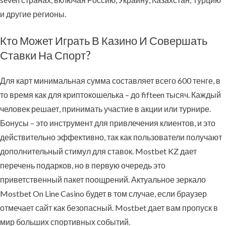
и другие регионы.
Кто Может Играть В Казино И Совершать
Ставки На Спорт?
Для карт минимальная сумма составляет всего 600 тенге, в
то время как для криптокошелька – до fifteen тысяч. Каждый
человек решает, принимать участие в акции или турнире.
Бонусы – это инструмент для привлечения клиентов, и это
действительно эффективно, так как пользователи получают
дополнительный стимул для ставок. Mostbet KZ дает
перечень подарков, но в первую очередь это
приветственный пакет поощрений. Актуальное зеркало
Mostbet On Line Casino будет в том случае, если браузер
отмечает сайт как безопасный. Mostbet дает вам пропуск в
мир больших спортивных событий.