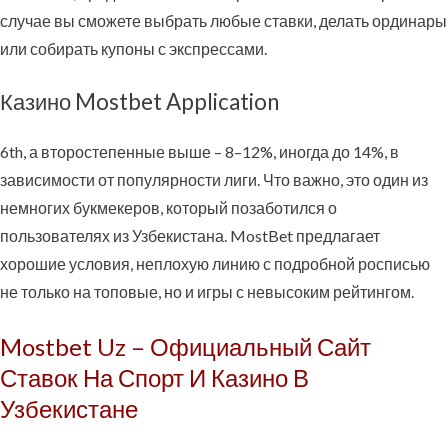
случае вы сможете выбрать любые ставки, делать ординары
или собирать купоны с экспрессами.
Казино Mostbet Application
6th, а второстепенные выше – 8–12%, иногда до 14%, в
зависимости от популярности лиги. Что важно, это один из
немногих букмекеров, который позаботился о
пользователях из Узбекистана. MostBet предлагает
хорошие условия, неплохую линию с подробной росписью
не только на топовые, но и игры с невысоким рейтингом.
Mostbet Uz – Официальный Сайт
Ставок На Спорт И Казино В
Узбекистане