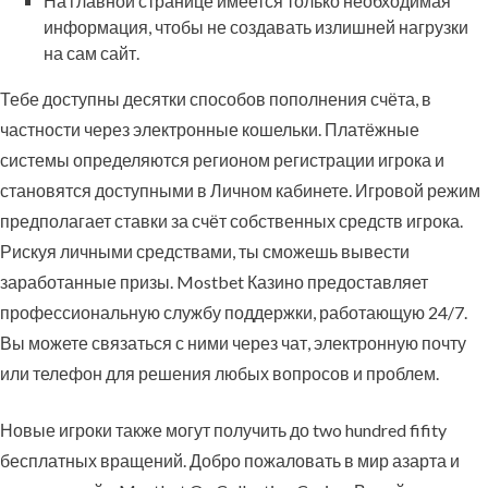
На главной странице имеется только необходимая
информация, чтобы не создавать излишней нагрузки
на сам сайт.
Тебе доступны десятки способов пополнения счёта, в
частности через электронные кошельки. Платёжные
системы определяются регионом регистрации игрока и
становятся доступными в Личном кабинете. Игровой режим
предполагает ставки за счёт собственных средств игрока.
Рискуя личными средствами, ты сможешь вывести
заработанные призы. Mostbet Казино предоставляет
профессиональную службу поддержки, работающую 24/7.
Вы можете связаться с ними через чат, электронную почту
или телефон для решения любых вопросов и проблем.
Новые игроки также могут получить до two hundred fifity
бесплатных вращений. Добро пожаловать в мир азарта и