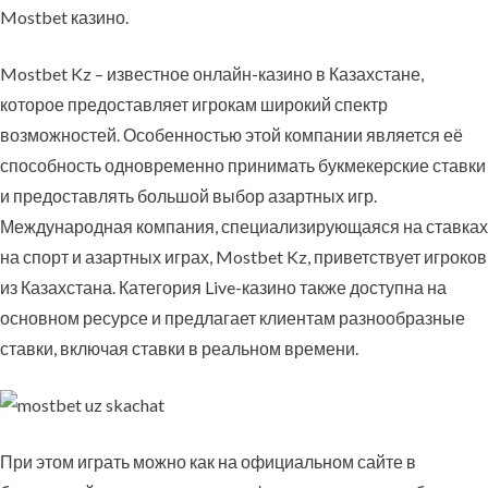
Mostbet казино.
Mostbet Kz – известное онлайн-казино в Казахстане,
которое предоставляет игрокам широкий спектр
возможностей. Особенностью этой компании является её
способность одновременно принимать букмекерские ставки
и предоставлять большой выбор азартных игр.
Международная компания, специализирующаяся на ставках
на спорт и азартных играх, Mostbet Kz, приветствует игроков
из Казахстана. Категория Live-казино также доступна на
основном ресурсе и предлагает клиентам разнообразные
ставки, включая ставки в реальном времени.
При этом играть можно как на официальном сайте в