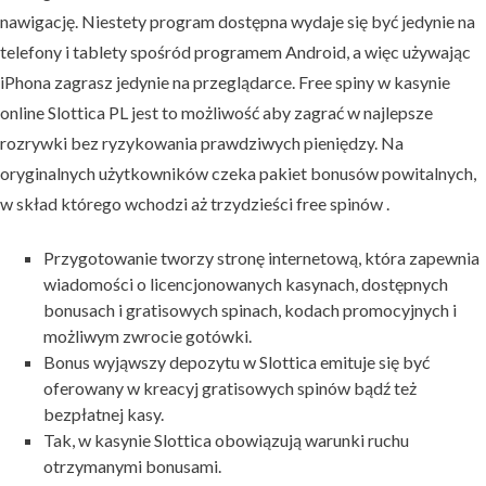
nawigację. Niestety program dostępna wydaje się być jedynie na
telefony i tablety spośród programem Android, a więc używając
iPhona zagrasz jedynie na przeglądarce. Free spiny w kasynie
online Slottica PL jest to możliwość aby zagrać w najlepsze
rozrywki bez ryzykowania prawdziwych pieniędzy. Na
oryginalnych użytkowników czeka pakiet bonusów powitalnych,
w skład którego wchodzi aż trzydzieści free spinów .
Przygotowanie tworzy stronę internetową, która zapewnia
wiadomości o licencjonowanych kasynach, dostępnych
bonusach i gratisowych spinach, kodach promocyjnych i
możliwym zwrocie gotówki.
Bonus wyjąwszy depozytu w Slottica emituje się być
oferowany w kreacyj gratisowych spinów bądź też
bezpłatnej kasy.
Tak, w kasynie Slottica obowiązują warunki ruchu
otrzymanymi bonusami.