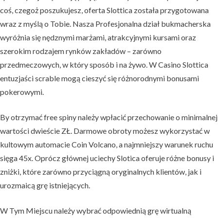
coś, czegoż poszukujesz, oferta Slottica została przygotowana
wraz z myślą o Tobie. Nasza Profesjonalna dział bukmacherska
wyróżnia się nędznymi marżami, atrakcyjnymi kursami oraz
szerokim rodzajem rynków zakładów – zarówno
przedmeczowych, w który sposób i na żywo. W Casino Slottica
entuzjaści scrable mogą cieszyć się różnorodnymi bonusami
pokerowymi.
By otrzymać free spiny należy wpłacić przechowanie o minimalnej
wartości dwieście ZŁ. Darmowe obroty możesz wykorzystać w
kultowym automacie Coin Volcano, a najmniejszy warunek ruchu
sięga 45x. Oprócz głównej uciechy Slotica oferuje różne bonusy i
zniżki, które zarówno przyciągną oryginalnych klientów, jak i
urozmaicą grę istniejących.
W Tym Miejscu należy wybrać odpowiednią grę wirtualną