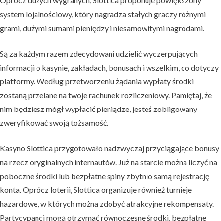
Oprócz dużych wygranych, Slottica proponuje powiększony
system lojalnościowy, który nagradza stałych graczy różnymi
grami, dużymi sumami pieniędzy i niesamowitymi nagrodami.
Są za każdym razem zdecydowani udzielić wyczerpujących
informacji o kasynie, zakładach, bonusach i wszelkim, co dotyczy
platformy. Według przetworzeniu żądania wypłaty środki
zostaną przelane na twoje rachunek rozliczeniowy. Pamiętaj, że
nim będziesz mógł wypłacić pieniądze, jesteś zobligowany
zweryfikować swoją tożsamość.
Kasyno Slottica przygotowało nadzwyczaj przyciągające bonusy
na rzecz oryginalnych internautów. Już na starcie można liczyć na
poboczne środki lub bezpłatne spiny zbytnio samą rejestrację
konta. Oprócz loterii, Slottica organizuje również turnieje
hazardowe, w których można zdobyć atrakcyjne rekompensaty.
Partycypanci mogą otrzymać równoczesne środki, bezpłatne