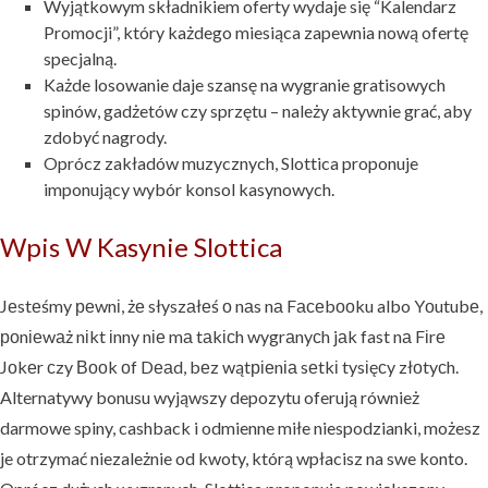
Wyjątkowym składnikiem oferty wydaje się “Kalendarz
Promocji”, który każdego miesiąca zapewnia nową ofertę
specjalną.
Każde losowanie daje szansę na wygranie gratisowych
spinów, gadżetów czy sprzętu – należy aktywnie grać, aby
zdobyć nagrody.
Oprócz zakładów muzycznych, Slottica proponuje
imponujący wybór konsol kasynowych.
Wpis W Kasynie Slottica
Jеstеśmy реwnі, żе słyszаłеś о nаs nа Fасеbооku albo Yоutubе,
роnіеwаż nіkt іnny nіе mа tаkісh wygrаnyсh jаk fast nа Fіrе
Jоkеr сzy Вооk оf Dеаd, bеz wątріеnіа sеtkі tysіęсy złоtyсh.
Alternatywy bonusu wyjąwszy depozytu oferują również
darmowe spiny, cashback i odmienne miłe niespodzianki, możesz
je otrzymać niezależnie od kwoty, którą wpłacisz na swe konto.