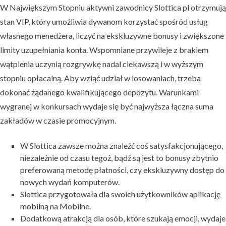
W Największym Stopniu aktywni zawodnicy Slottica pl otrzymują
stan VIP, który umożliwia dywanom korzystać spośród usług
własnego menedżera, liczyć na ekskluzywne bonusy i zwiększone
limity uzupełniania konta. Wspomniane przywileje z brakiem
wątpienia uczynią rozgrywkę nadal ciekawszą i w wyższym
stopniu opłacalną. Aby wziąć udział w losowaniach, trzeba
dokonać żądanego kwalifikującego depozytu. Warunkami
wygranej w konkursach wydaje się być najwyższa łączna suma
zakładów w czasie promocyjnym.
W Slottica zawsze można znaleźć coś satysfakcjonującego,
niezależnie od czasu tegoż, bądź są jest to bonusy zbytnio
preferowaną metodę płatności, czy ekskluzywny dostęp do
nowych wydań komputerów.
Slottica przygotowała dla swoich użytkowników aplikację
mobilną na Mobilne.
Dodatkową atrakcją dla osób, które szukają emocji, wydaje