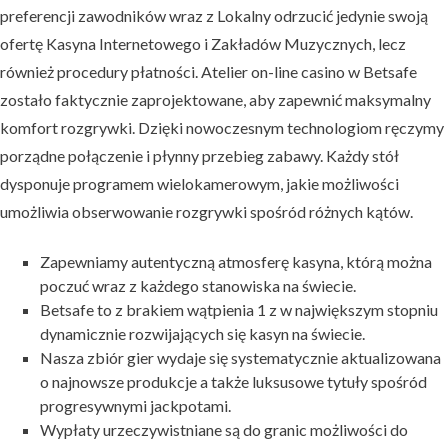
preferencji zawodników wraz z Lokalny odrzucić jedynie swoją
ofertę Kasyna Internetowego i Zakładów Muzycznych, lecz
również procedury płatności. Atelier on-line casino w Betsafe
zostało faktycznie zaprojektowane, aby zapewnić maksymalny
komfort rozgrywki. Dzięki nowoczesnym technologiom ręczymy
porządne połączenie i płynny przebieg zabawy. Każdy stół
dysponuje programem wielokamerowym, jakie możliwości
umożliwia obserwowanie rozgrywki spośród różnych kątów.
Zapewniamy autentyczną atmosferę kasyna, którą można
poczuć wraz z każdego stanowiska na świecie.
Betsafe to z brakiem wątpienia 1 z w największym stopniu
dynamicznie rozwijających się kasyn na świecie.
Nasza zbiór gier wydaje się systematycznie aktualizowana
o najnowsze produkcje a także luksusowe tytuły spośród
progresywnymi jackpotami.
Wypłaty urzeczywistniane są do granic możliwości do