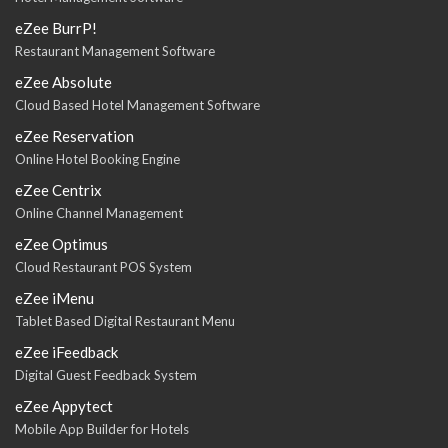
eZee BurrP!
Restaurant Management Software
eZee Absolute
Cloud Based Hotel Management Software
eZee Reservation
Online Hotel Booking Engine
eZee Centrix
Online Channel Management
eZee Optimus
Cloud Restaurant POS System
eZee iMenu
Tablet Based Digital Restaurant Menu
eZee iFeedback
Digital Guest Feedback System
eZee Appytect
Mobile App Builder for Hotels