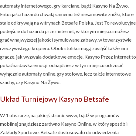
automaty internetowego, gry karciane, bądź Kasyno Na Żywo.
Entuzjaści hazardu chwalą samemu też niesamowite zniżki, które
stale odkrywają na witrynach Betsafe Polska. Jest To rewolucyjne
podejście do hazardu przez internet, w którym miejscu możesz
grać w najwyższej jakości symulowane zabawy, w towarzystwie
rzeczywistego krupiera. Obok stoliku mogą zasiąść także inni
gracze, jak wyzwala dodatkowe emocje. Kasyno Przez Internet to
pokaźna dawka emocji, odnajdziesz w tym miejscu odrzucić
wyłącznie automaty online, gry stołowe, lecz także internetowe
szachy, czy Kasyno Na Żywo.
Układ Turniejowy Kasyno Betsafe
W 1 obszarze, na jakiejś stronie www, bądź w programów
mobilnej znajdziesz zarówno Kasyno Online, w który sposób i
Zakłady Sportowe. Betsafe dostosowało do odwiedzenia