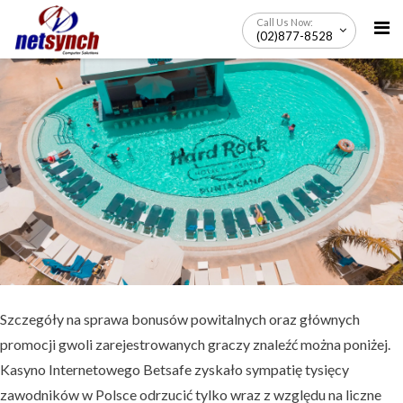
Skip
Call Us Now:
to
(02)877-8528
content
Szczegóły na sprawa bonusów powitalnych oraz głównych
promocji gwoli zarejestrowanych graczy znaleźć można poniżej.
Kasyno Internetowego Betsafe zyskało sympatię tysięcy
zawodników w Polsce odrzucić tylko wraz z względu na liczne