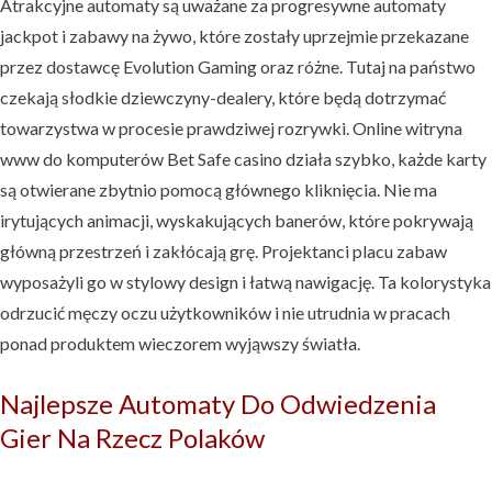
Atrakcyjne automaty są uważane za progresywne automaty
jackpot i zabawy na żywo, które zostały uprzejmie przekazane
przez dostawcę Evolution Gaming oraz różne. Tutaj na państwo
czekają słodkie dziewczyny-dealery, które będą dotrzymać
towarzystwa w procesie prawdziwej rozrywki. Online witryna
www do komputerów Bet Safe casino działa szybko, każde karty
są otwierane zbytnio pomocą głównego kliknięcia. Nie ma
irytujących animacji, wyskakujących banerów, które pokrywają
główną przestrzeń i zakłócają grę. Projektanci placu zabaw
wyposażyli go w stylowy design i łatwą nawigację. Ta kolorystyka
odrzucić męczy oczu użytkowników i nie utrudnia w pracach
ponad produktem wieczorem wyjąwszy światła.
Najlepsze Automaty Do Odwiedzenia
Gier Na Rzecz Polaków