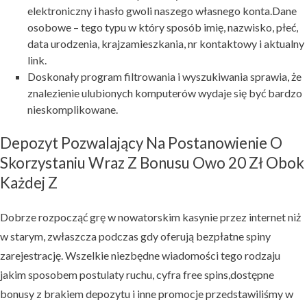
elektroniczny i hasło gwoli naszego własnego konta.Dane
osobowe – tego typu w który sposób imię, nazwisko, płeć,
data urodzenia, krajzamieszkania, nr kontaktowy i aktualny
link.
Doskonały program filtrowania i wyszukiwania sprawia, że
znalezienie ulubionych komputerów wydaje się być bardzo
nieskomplikowane.
Depozyt Pozwalający Na Postanowienie O
Skorzystaniu Wraz Z Bonusu Owo 20 Zł Obok
Każdej Z
Dobrze rozpocząć grę w nowatorskim kasynie przez internet niż
w starym, zwłaszcza podczas gdy oferują bezpłatne spiny
zarejestrację. Wszelkie niezbędne wiadomości tego rodzaju
jakim sposobem postulaty ruchu, cyfra free spins,dostępne
bonusy z brakiem depozytu i inne promocje przedstawiliśmy w