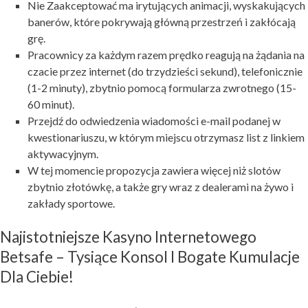
Nie Zaakceptować ma irytujących animacji, wyskakujących
banerów, które pokrywają główną przestrzeń i zakłócają
grę.
Pracownicy za każdym razem prędko reagują na żądania na
czacie przez internet (do trzydzieści sekund), telefonicznie
(1-2 minuty), zbytnio pomocą formularza zwrotnego (15-
60 minut).
Przejdź do odwiedzenia wiadomości e-mail podanej w
kwestionariuszu, w którym miejscu otrzymasz list z linkiem
aktywacyjnym.
W tej momencie propozycja zawiera więcej niż slotów
zbytnio złotówkę, a także gry wraz z dealerami na żywo i
zakłady sportowe.
Najistotniejsze Kasyno Internetowego
Betsafe – Tysiące Konsol I Bogate Kumulacje
Dla Ciebie!