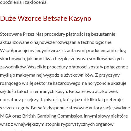
opóźnienia i zakłócenia.
Duże Wzorce Betsafe Kasyno
Stosowane Przez Nas procedury płatności są bezustannie
aktualizowane o najnowsze rozwiązania technologiczne.
Współpracujemy jedynie wraz z zaufanymi producentami usług
skarbowych, jak umożliwia bezpieczeństwo środków naszych
zawodników. Wszelkie procedury płatności zostały połączone z
myślą o maksymalnej wygodzie użytkowników. Z przyczyny
rosnącego w siłę sektorze hazardowego, na horyzoncie ukazuje
się dużo takich szemranych kasyn. Betsafe owo aczkolwiek
operator z przejrzystą historią, który już od kliku lat preferuje
szczere reguły. Betsafe dysponuje stosowne autoryzacje, wydane
MGA oraz British Gambling Commission, innymi słowy niektóre
wraz z w największym stopniu rygorystycznych organów