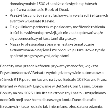
domaksymalnie 1500 zł a także dziesięć bezpłatnych
spinów na automacie Book of Dead.
Przeżyj fascynujący świat fachowych rywalizacji i elitarnych
eventów w Betsafe Kasyno.
Dzięki linkom partnerskim posiadamy możliwość robienia
treści i uzyskiwania prowizji, jak nie zaakceptować wiąże
się z pomocniczymi kosztami dla graczy.
Nasza Profesjonalna zbiór gier jest systematycznie
aktualizowana o najświeższe produkcje i luksusowe tytuły
spośród progresywnymi jackpotami.
Benefity owo przede każdemu prywatny menedżer, większa
Prywatność orazW Betsafe wydobędziemy wiele automatów o
różnych RTP, pozorne kasyno na żywo,Betsafe 103 Kasyno Przez
Internet w Polsce ᐈ Logowanie w Bet Safe Com Casino, Opinie i
Bonusy na rok 2025. Link list elektroniczny i hasło – uzupełniamy
odnośnik mejl oraz hasło dla naszego konta.Dane dla osób
fizycznych – tego rodzaju jak imię, miano, płeć, data urodzenia,