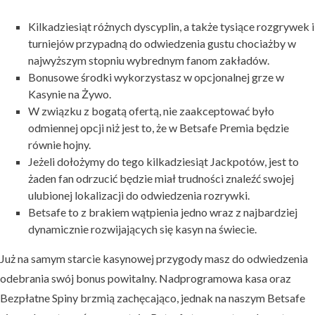
Kilkadziesiąt różnych dyscyplin, a także tysiące rozgrywek i
turniejów przypadną do odwiedzenia gustu chociażby w
najwyższym stopniu wybrednym fanom zakładów.
Bonusowe środki wykorzystasz w opcjonalnej grze w
Kasynie na Żywo.
W związku z bogatą ofertą, nie zaakceptować było
odmiennej opcji niż jest to, że w Betsafe Premia będzie
równie hojny.
Jeżeli dołożymy do tego kilkadziesiąt Jackpotów, jest to
żaden fan odrzucić będzie miał trudności znaleźć swojej
ulubionej lokalizacji do odwiedzenia rozrywki.
Betsafe to z brakiem wątpienia jedno wraz z najbardziej
dynamicznie rozwijających się kasyn na świecie.
Już na samym starcie kasynowej przygody masz do odwiedzenia
odebrania swój bonus powitalny. Nadprogramowa kasa oraz
Bezpłatne Spiny brzmią zachęcająco, jednak na naszym Betsafe