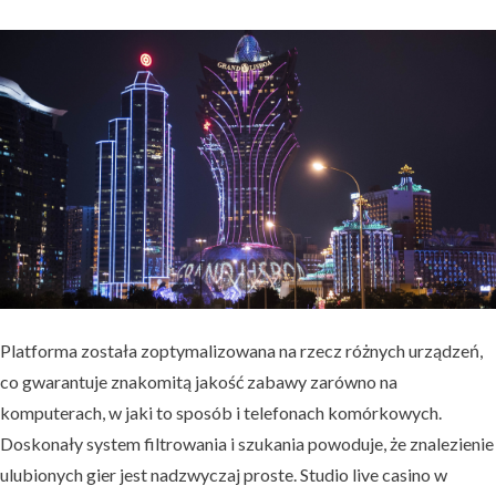
Platforma została zoptymalizowana na rzecz różnych urządzeń,
co gwarantuje znakomitą jakość zabawy zarówno na
komputerach, w jaki to sposób i telefonach komórkowych.
Doskonały system filtrowania i szukania powoduje, że znalezienie
ulubionych gier jest nadzwyczaj proste. Studio live casino w