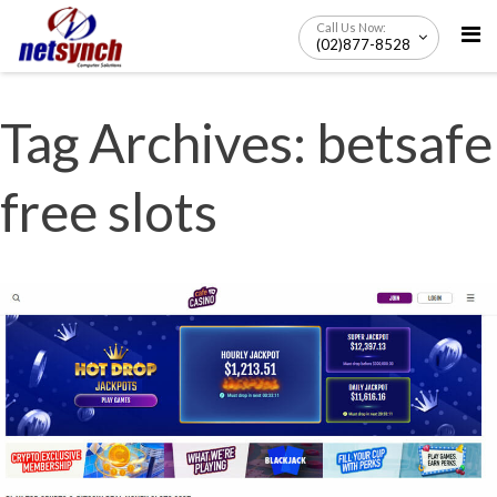
Skip
Call Us Now:
to
(02)877-8528
content
Tag Archives: betsafe
free slots