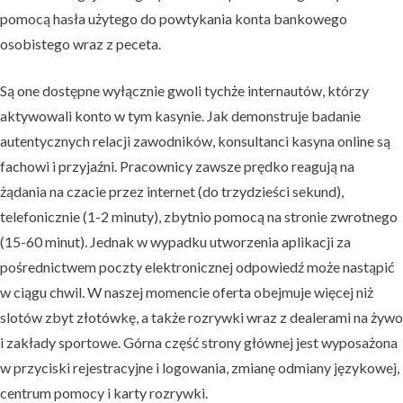
pomocą hasła użytego do powtykania konta bankowego
osobistego wraz z peceta.
Są one dostępne wyłącznie gwoli tychże internautów, którzy
aktywowali konto w tym kasynie. Jak demonstruje badanie
autentycznych relacji zawodników, konsultanci kasyna online są
fachowi i przyjaźni. Pracownicy zawsze prędko reagują na
żądania na czacie przez internet (do trzydzieści sekund),
telefonicznie (1-2 minuty), zbytnio pomocą na stronie zwrotnego
(15-60 minut). Jednak w wypadku utworzenia aplikacji za
pośrednictwem poczty elektronicznej odpowiedź może nastąpić
w ciągu chwil. W naszej momencie oferta obejmuje więcej niż
slotów zbyt złotówkę, a także rozrywki wraz z dealerami na żywo
i zakłady sportowe. Górna część strony głównej jest wyposażona
w przyciski rejestracyjne i logowania, zmianę odmiany językowej,
centrum pomocy i karty rozrywki.