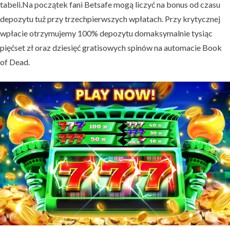
tabeli.Na początek fani Betsafe mogą liczyć na bonus od czasu
depozytu tuż przy trzechpierwszych wpłatach. Przy krytycznej
wpłacie otrzymujemy 100% depozytu domaksymalnie tysiąc
pięćset zł oraz dziesięć gratisowych spinów na automacie Book
of Dead.