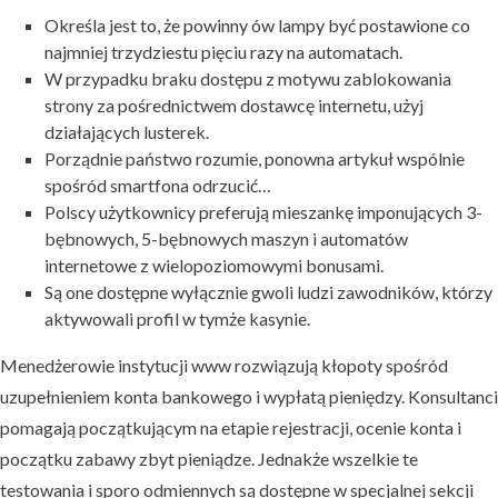
Określa jest to, że powinny ów lampy być postawione co
najmniej trzydziestu pięciu razy na automatach.
W przypadku braku dostępu z motywu zablokowania
strony za pośrednictwem dostawcę internetu, użyj
działających lusterek.
Porządnie państwo rozumie, ponowna artykuł wspólnie
spośród smartfona odrzucić…
Polscy użytkownicy preferują mieszankę imponujących 3-
bębnowych, 5-bębnowych maszyn i automatów
internetowe z wielopoziomowymi bonusami.
Są one dostępne wyłącznie gwoli ludzi zawodników, którzy
aktywowali profil w tymże kasynie.
Menedżerowie instytucji www rozwiązują kłopoty spośród
uzupełnieniem konta bankowego i wypłatą pieniędzy. Konsultanci
pomagają początkującym na etapie rejestracji, ocenie konta i
początku zabawy zbyt pieniądze. Jednakże wszelkie te
testowania i sporo odmiennych są dostępne w specjalnej sekcji