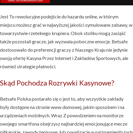
Jest To rewolucyjne podejście do hazardu online, w którym
miejscu możesz grać w najwyższej jakości symulowane zabawy, w
towarzystwie rzetelnego krupiera. Obok stoliku mogą zasiąść
także pozostali gracze, jak wyzwala poboczne emocje. Betsafe
dostosowało do preferencji graczy z Naszego Kraju nie jedynie
swoją ofertę Kasyna Przez Internet i Zakładów Sportowych, ale
również strategie płatności.
Skąd Pochodza Rozrywki Kasynowe?
Betsafe Polska postarało się o jest to, aby wszystkie zakłady
były dostępne na stronie www domowej, jakim sposobem i na
urządzeniach mobilnych. Wraz Z powodzeniem na monitorze
swojego smartfona obejrzysz najbardziej emocjonujące mecze
piłkarskie, zawody tenisowe, lub rywalizację w najznamienitszych