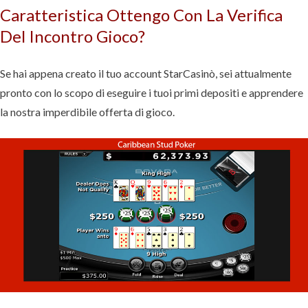
Caratteristica Ottengo Con La Verifica
Del Incontro Gioco?
Se hai appena creato il tuo account StarCasinò, sei attualmente
pronto con lo scopo di eseguire i tuoi primi depositi e apprendere
la nostra imperdibile offerta di gioco.