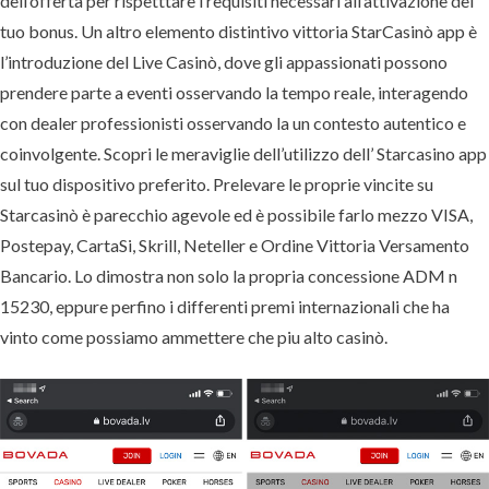
dell’offerta per rispetttare i requisiti necessari all’attivazione del
tuo bonus. Un altro elemento distintivo vittoria StarCasinò app è
l’introduzione del Live Casinò, dove gli appassionati possono
prendere parte a eventi osservando la tempo reale, interagendo
con dealer professionisti osservando la un contesto autentico e
coinvolgente. Scopri le meraviglie dell’utilizzo dell’ Starcasino app
sul tuo dispositivo preferito. Prelevare le proprie vincite su
Starcasinò è parecchio agevole ed è possibile farlo mezzo VISA,
Postepay, CartaSi, Skrill, Neteller e Ordine Vittoria Versamento
Bancario. Lo dimostra non solo la propria concessione ADM n
15230, eppure perfino i differenti premi internazionali che ha
vinto come possiamo ammettere che piu alto casinò.