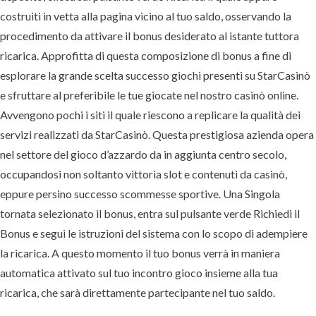
costruiti in vetta alla pagina vicino al tuo saldo, osservando la
procedimento da attivare il bonus desiderato al istante tuttora
ricarica. Approfitta di questa composizione di bonus a fine di
esplorare la grande scelta successo giochi presenti su StarCasinò
e sfruttare al preferibile le tue giocate nel nostro casinò online.
Avvengono pochi i siti il quale riescono a replicare la qualità dei
servizi realizzati da StarCasinò. Questa prestigiosa azienda opera
nel settore del gioco d’azzardo da in aggiunta centro secolo,
occupandosi non soltanto vittoria slot e contenuti da casinò,
eppure persino successo scommesse sportive. Una Singola
tornata selezionato il bonus, entra sul pulsante verde Richiedi il
Bonus e segui le istruzioni del sistema con lo scopo di adempiere
la ricarica. A questo momento il tuo bonus verrà in maniera
automatica attivato sul tuo incontro gioco insieme alla tua
ricarica, che sarà direttamente partecipante nel tuo saldo.