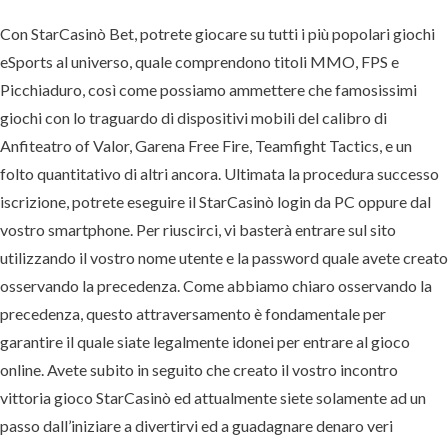
Con StarCasinò Bet, potrete giocare su tutti i più popolari giochi
eSports al universo, quale comprendono titoli MMO, FPS e
Picchiaduro, così come possiamo ammettere che famosissimi
giochi con lo traguardo di dispositivi mobili del calibro di
Anfiteatro of Valor, Garena Free Fire, Teamfight Tactics, e un
folto quantitativo di altri ancora. Ultimata la procedura successo
iscrizione, potrete eseguire il StarCasinò login da PC oppure dal
vostro smartphone. Per riuscirci, vi basterà entrare sul sito
utilizzando il vostro nome utente e la password quale avete creato
osservando la precedenza. Come abbiamo chiaro osservando la
precedenza, questo attraversamento è fondamentale per
garantire il quale siate legalmente idonei per entrare al gioco
online. Avete subito in seguito che creato il vostro incontro
vittoria gioco StarCasinò ed attualmente siete solamente ad un
passo dall’iniziare a divertirvi ed a guadagnare denaro veri