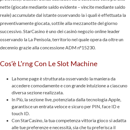
nette (giocate mediante saldo evidente – vincite mediante saldo
reale) accumulate dal istante osservando la i quali è effettuata la
preventivamente giocata, sottile alla mezzanotte del giorno
successivo. StarCasino è uno dei casinò negozio online leader
osservando la La Penisola, territorio nel quale opera da oltre un
decennio grazie alla concessione ADM n°15230.
Cos’è L’rng Con Le Slot Machine
La home page è strutturata osservando la maniera da
accedere comodamente e con grande intuizione a ciascuno
diversa sezione realizzata.
In Più, la sezione live, potenziata dalla tecnologia Apple,
garantisce un entrata veloce e sicuro per PIN, face ID e
touch ID.
Con StarCasino, la tua competenza vittoria gioco si adatta
alle tue preferenze e necessità, sia che tu preferisca il