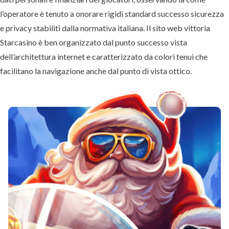
l’operatore è tenuto a onorare rigidi standard successo sicurezza
e privacy stabiliti dalla normativa italiana. Il sito web vittoria
Starcasino è ben organizzato dal punto successo vista
dell’architettura internet e caratterizzato da colori tenui che
facilitano la navigazione anche dal punto di vista ottico.