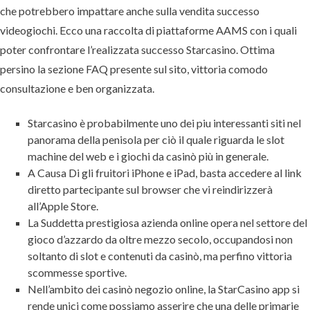
che potrebbero impattare anche sulla vendita successo
videogiochi. Ecco una raccolta di piattaforme AAMS con i quali
poter confrontare l’realizzata successo Starcasino. Ottima
persino la sezione FAQ presente sul sito, vittoria comodo
consultazione e ben organizzata.
Starcasino è probabilmente uno dei piu interessanti siti nel
panorama della penisola per ciò il quale riguarda le slot
machine del web e i giochi da casinò più in generale.
A Causa Di gli fruitori iPhone e iPad, basta accedere al link
diretto partecipante sul browser che vi reindirizzerà
all’Apple Store.
La Suddetta prestigiosa azienda online opera nel settore del
gioco d’azzardo da oltre mezzo secolo, occupandosi non
soltanto di slot e contenuti da casinò, ma perfino vittoria
scommesse sportive.
Nell’ambito dei casinò negozio online, la StarCasino app si
rende unici come possiamo asserire che una delle primarie