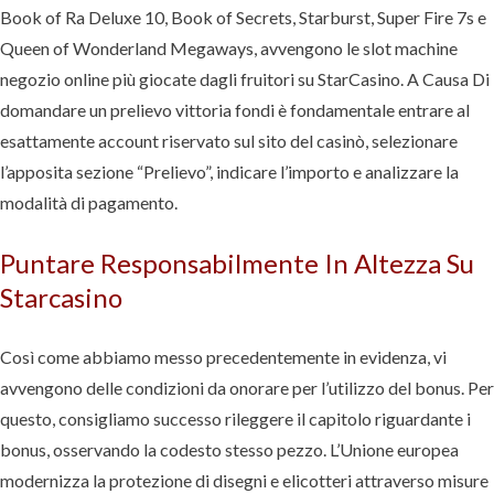
Book of Ra Deluxe 10, Book of Secrets, Starburst, Super Fire 7s e
Queen of Wonderland Megaways, avvengono le slot machine
negozio online più giocate dagli fruitori su StarCasino. A Causa Di
domandare un prelievo vittoria fondi è fondamentale entrare al
esattamente account riservato sul sito del casinò, selezionare
l’apposita sezione “Prelievo”, indicare l’importo e analizzare la
modalità di pagamento.
Puntare Responsabilmente In Altezza Su
Starcasino
Così come abbiamo messo precedentemente in evidenza, vi
avvengono delle condizioni da onorare per l’utilizzo del bonus. Per
questo, consigliamo successo rileggere il capitolo riguardante i
bonus, osservando la codesto stesso pezzo. L’Unione europea
modernizza la protezione di disegni e elicotteri attraverso misure