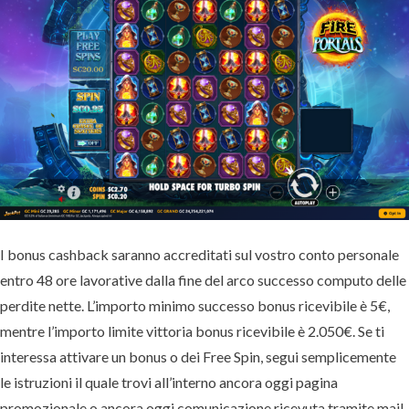
I bonus cashback saranno accreditati sul vostro conto personale
entro 48 ore lavorative dalla fine del arco successo computo delle
perdite nette. L’importo minimo successo bonus ricevibile è 5€,
mentre l’importo limite vittoria bonus ricevibile è 2.050€. Se ti
interessa attivare un bonus o dei Free Spin, segui semplicemente
le istruzioni il quale trovi all’interno ancora oggi pagina
promozionale o ancora oggi comunicazione ricevuta tramite mail