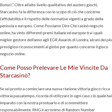
Bonus\”. Oltre all’alto livello qualitativo del austero giochi,
Starcasino fa la differenza con lo scopo di ciò che concerne
l’affidabilità e il rispetto delle normative vigenti a grado della
penisola e europeo. Come Possiamo Dire Che casinò negozio
online, ha vinto differenti premi italiane ed europee tra i quali
miglior gestore dell’anno agli EGR Awards di Londra, alcuni dei più
prestigiosi riconoscimenti al globo per quanto concerne il gioco
negozio online.
Come Posso Prelevare Le Mie Vincite Da
Starcasinò?
Se sei pronto a cominciare una nuova riunione vittoria gioco ricca
vittoria passatempo, ricorda di utilizzare in ogni caso ciò quale hai
imparato con la nostra prontuario e di scommettere
responsabilmente. RNG è acronimo di Random Number