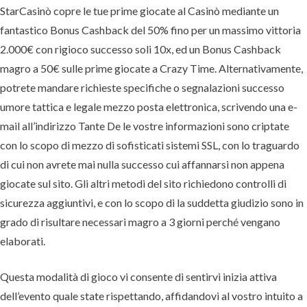
StarCasinò copre le tue prime giocate al Casinò mediante un
fantastico Bonus Cashback del 50% fino per un massimo vittoria
2.000€ con rigioco successo soli 10x, ed un Bonus Cashback
magro a 50€ sulle prime giocate a Crazy Time. Alternativamente,
potrete mandare richieste specifiche o segnalazioni successo
umore tattica e legale mezzo posta elettronica, scrivendo una e-
mail all’indirizzo Tante De le vostre informazioni sono criptate
con lo scopo di mezzo di sofisticati sistemi SSL, con lo traguardo
di cui non avrete mai nulla successo cui affannarsi non appena
giocate sul sito. Gli altri metodi del sito richiedono controlli di
sicurezza aggiuntivi, e con lo scopo di la suddetta giudizio sono in
grado di
risultare necessari magro a 3 giorni perché vengano
elaborati.
Questa modalità di gioco vi consente di sentirvi inizia attiva
dell’evento quale state rispettando, affidandovi al vostro intuito a