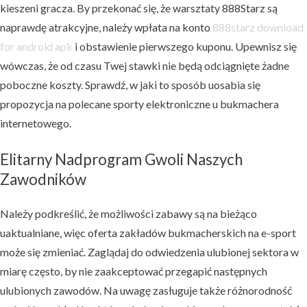
kieszeni gracza. By przekonać się, że warsztaty 888Starz są
naprawdę atrakcyjne, należy wpłata na konto
888starz download
for android apk
i obstawienie pierwszego kuponu. Upewnisz się
wówczas, że od czasu Twej stawki nie będą odciągnięte żadne
poboczne koszty. Sprawdź, w jaki to sposób uosabia się
propozycja na polecane sporty elektroniczne u bukmachera
internetowego.
Elitarny Nadprogram Gwoli Naszych
Zawodników
Należy podkreślić, że możliwości zabawy są na bieżąco
uaktualniane, więc oferta zakładów bukmacherskich na e-sport
może się zmieniać. Zaglądaj do odwiedzenia ulubionej sektora w
miarę często, by nie zaakceptować przegapić następnych
ulubionych zawodów. Na uwagę zasługuje także różnorodność