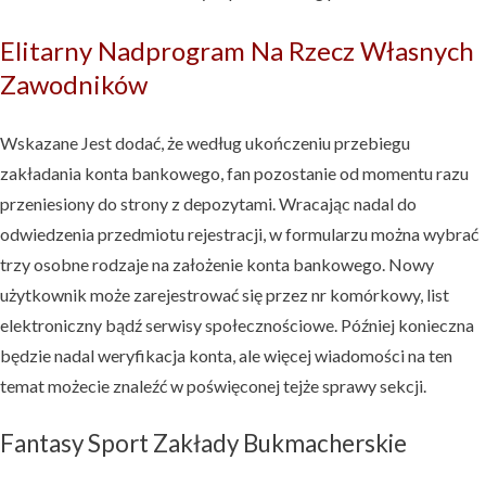
Elitarny Nadprogram Na Rzecz Własnych
Zawodników
Wskazane Jest dodać, że według ukończeniu przebiegu
zakładania konta bankowego, fan pozostanie od momentu razu
przeniesiony do strony z depozytami. Wracając nadal do
odwiedzenia przedmiotu rejestracji, w formularzu można wybrać
trzy osobne rodzaje na założenie konta bankowego. Nowy
użytkownik może zarejestrować się przez nr komórkowy, list
elektroniczny bądź serwisy społecznościowe. Później konieczna
będzie nadal weryfikacja konta, ale więcej wiadomości na ten
temat możecie znaleźć w poświęconej tejże sprawy sekcji.
Fantasy Sport Zakłady Bukmacherskie