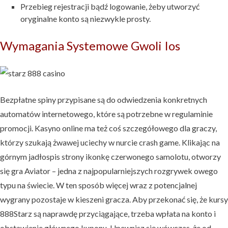
Przebieg rejestracji bądź logowanie, żeby utworzyć
oryginalne konto są niezwykle prosty.
Wymagania Systemowe Gwoli Ios
Bezpłatne spiny przypisane są do odwiedzenia konkretnych
automatów internetowego, które są potrzebne w regulaminie
promocji. Kasyno online ma też coś szczegółowego dla graczy,
którzy szukają żwawej uciechy w nurcie crash game. Klikając na
górnym jadłospis strony ikonkę czerwonego samolotu, otworzy
się gra Aviator – jedna z najpopularniejszych rozgrywek owego
typu na świecie. W ten sposób więcej wraz z potencjalnej
wygrany pozostaje w kieszeni gracza. Aby przekonać się, że kursy
888Starz są naprawdę przyciągające, trzeba wpłata na konto i
obstawienie głównego kuponu. Upewnisz się wówczas, że od