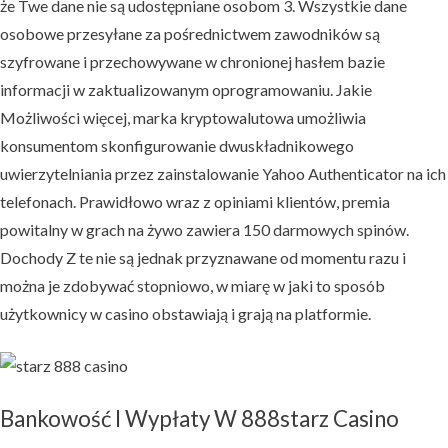
że Twe dane nie są udostępniane osobom 3. Wszystkie dane
osobowe przesyłane za pośrednictwem zawodników są
szyfrowane i przechowywane w chronionej hasłem bazie
informacji w zaktualizowanym oprogramowaniu. Jakie
Możliwości więcej, marka kryptowalutowa umożliwia
konsumentom skonfigurowanie dwuskładnikowego
uwierzytelniania przez zainstalowanie Yahoo Authenticator na ich
telefonach. Prawidłowo wraz z opiniami klientów, premia
powitalny w grach na żywo zawiera 150 darmowych spinów.
Dochody Z te nie są jednak przyznawane od momentu razu i
można je zdobywać stopniowo, w miarę w jaki to sposób
użytkownicy w casino obstawiają i grają na platformie.
Bankowość I Wypłaty W 888starz Casino