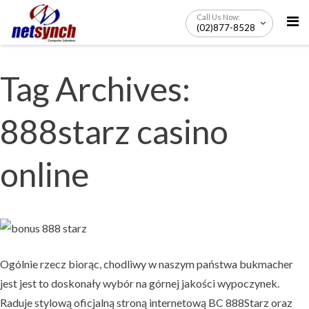
Skip
Call Us Now:
to
(02)877-8528
content
Tag Archives:
888starz casino
online
Ogólnie rzecz biorąc, chodliwy w naszym państwa bukmacher
jest jest to doskonały wybór na górnej jakości wypoczynek.
Raduje stylową oficjalną stroną internetową BC 888Starz oraz