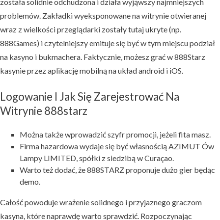
została solidnie odchudzona i działa wyjąwszy najmniejszych
problemów. Zakładki wyeksponowane na witrynie otwieranej
wraz z wielkości przeglądarki zostały tutaj ukryte (np.
888Games) i czytelniejszy emituje się być w tym miejscu podział
na kasyno i bukmachera. Faktycznie, możesz grać w 888Starz
kasynie przez aplikację mobilną na układ android i iOS.
Logowanie I Jak Się Zarejestrować Na
Witrynie 888starz
Można także wprowadzić szyfr promocji, jeżeli fita masz.
Firma hazardowa wydaje się być własnością AZIMUT Ów
Lampy LIMITED, spółki z siedzibą w Curaçao.
Warto też dodać, że 888STARZ proponuje dużo gier będąc
demo.
Całość powoduje wrażenie solidnego i przyjaznego graczom
kasyna, które naprawdę warto sprawdzić. Rozpoczynając