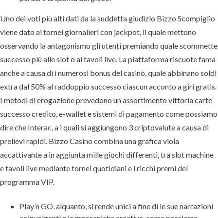
Uno dei voti più alti dati da la suddetta giudizio Bizzo Scompiglio
viene dato ai tornei giornalieri con jackpot, il quale mettono
osservando la antagonismo gli utenti premiando quale scommette
successo più alle slot o ai tavoli live. La piattaforma riscuote fama
anche a causa di i numerosi bonus del casinò, quale abbinano soldi
extra dal 50% al raddoppio successo ciascun acconto a giri gratis.
I metodi di erogazione prevedono un assortimento vittoria carte
successo credito, e-wallet e sistemi di pagamento come possiamo
dire che Interac, a i quali si aggiungono 3 criptovalute a causa di
prelievi rapidi. Bizzo Casino combina una grafica viola
accattivante a in aggiunta mille giochi differenti, tra slot machine
e tavoli live mediante tornei quotidiani e i ricchi premi del
programma VIP.
Play’n GO, alquanto, si rende unici a fine di le sue narrazioni
coinvolgenti e le meccaniche creative, come possiamo