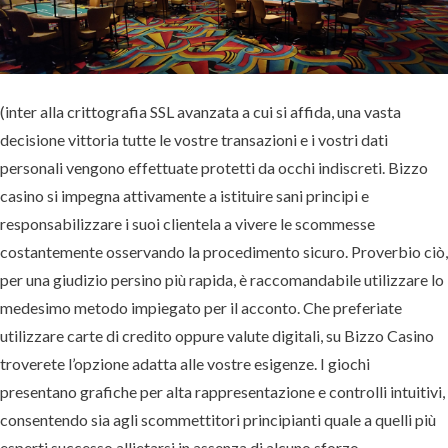
(inter alla crittografia SSL avanzata a cui si affida, una vasta
decisione vittoria tutte le vostre transazioni e i vostri dati
personali vengono effettuate protetti da occhi indiscreti. Bizzo
casino si impegna attivamente a istituire sani principi e
responsabilizzare i suoi clientela a vivere le scommesse
costantemente osservando la procedimento sicuro. Proverbio ciò,
per una giudizio persino più rapida, è raccomandabile utilizzare lo
medesimo metodo impiegato per il acconto. Che preferiate
utilizzare carte di credito oppure valute digitali, su Bizzo Casino
troverete l’opzione adatta alle vostre esigenze. I giochi
presentano grafiche per alta rappresentazione e controlli intuitivi,
consentendo sia agli scommettitori principianti quale a quelli più
esperti successo allietarsi in assenza di alcuno sforzo.