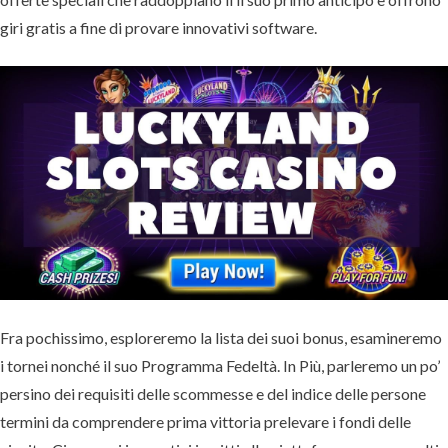
giri gratis a fine di provare innovativi software.
Fra pochissimo, esploreremo la lista dei suoi bonus, esamineremo
i tornei nonché il suo Programma Fedeltà. In Più, parleremo un po’
persino dei requisiti delle scommesse e del indice delle persone
termini da comprendere prima vittoria prelevare i fondi delle