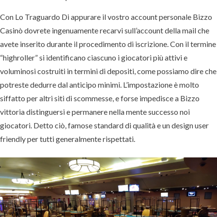
Con Lo Traguardo Di appurare il vostro account personale Bizzo
Casinò dovrete ingenuamente recarvi sull’account della mail che
avete inserito durante il procedimento di iscrizione. Con il termine
“highroller” si identificano ciascuno i giocatori più attivi e
voluminosi costruiti in termini di depositi, come possiamo dire che
potreste dedurre dal anticipo minimi. L’impostazione è molto
siffatto per altri siti di scommesse, e forse impedisce a Bizzo
vittoria distinguersi e permanere nella mente successo noi
giocatori. Detto ciò, famose standard di qualità e un design user
friendly per tutti generalmente rispettati.