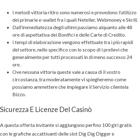
I metodi vittoria ritiro sono numerosi e prevedono l’utilizzo
dei primarie e-wallet fra i quali Neteller, Webmoney e Skrill.
Dall’immediatezza degli ultimi passiamo alquanto alle 48
ore di aspettativa dei Bonifici e delle Carte di Credito.
I tempi di elaborazione vengono effettuate tra i più rapidi
del settore, nello specifico con lo scopo di i prelievi che
generalmente per tutti processati in di meno successo 24
ore.
Ove nessuna vittoria queste vale a causa di il vostro
circostanza, tra moderatamente vi spiegheremo come
possiamo ammettere che impiegare il Servizio clientela
Bizzo.
Sicurezza E Licenze Del Casinò
A questa offerta invitante si aggiungono perfino 100 giri gratis
con le grafiche accattivanti delle slot Dig Dig Digger e