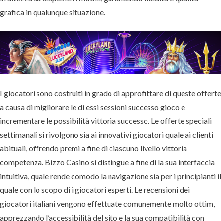
grafica in qualunque situazione.
I giocatori sono costruiti in grado di approfittare di queste offerte
a causa di migliorare le di essi sessioni successo gioco e
incrementare le possibilità vittoria successo. Le offerte speciali
settimanali si rivolgono sia ai innovativi giocatori quale ai clienti
abituali, offrendo premi a fine di ciascuno livello vittoria
competenza. Bizzo Casino si distingue a fine di la sua interfaccia
intuitiva, quale rende comodo la navigazione sia per i principianti il
quale con lo scopo di i giocatori esperti. Le recensioni dei
giocatori italiani vengono effettuate comunemente molto ottim,
apprezzando l’accessibilità del sito e la sua compatibilità con