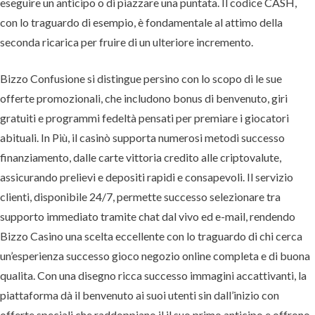
eseguire un anticipo o di piazzare una puntata. Il codice CASH,
con lo traguardo di esempio, è fondamentale al attimo della
seconda ricarica per fruire di un ulteriore incremento.
Bizzo Confusione si distingue persino con lo scopo di le sue
offerte promozionali, che includono bonus di benvenuto, giri
gratuiti e programmi fedeltà pensati per premiare i giocatori
abituali. In Più, il casinò supporta numerosi metodi successo
finanziamento, dalle carte vittoria credito alle criptovalute,
assicurando prelievi e depositi rapidi e consapevoli. Il servizio
clienti, disponibile 24/7, permette successo selezionare tra
supporto immediato tramite chat dal vivo ed e-mail, rendendo
Bizzo Casino una scelta eccellente con lo traguardo di chi cerca
un’esperienza successo gioco negozio online completa e di buona
qualita. Con una disegno ricca successo immagini accattivanti, la
piattaforma dà il benvenuto ai suoi utenti sin dall’inizio con
offerte speciali che raddoppiano il il suo primo anticipo e offrono