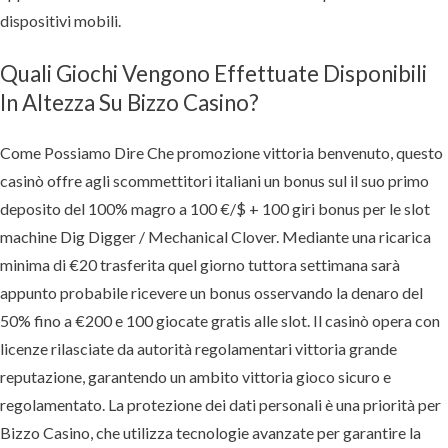
dispositivi mobili.
Quali Giochi Vengono Effettuate Disponibili
In Altezza Su Bizzo Casino?
Come Possiamo Dire Che promozione vittoria benvenuto, questo
casinò offre agli scommettitori italiani un bonus sul il suo primo
deposito del 100% magro a 100 €/$ + 100 giri bonus per le slot
machine Dig Digger / Mechanical Clover. Mediante una ricarica
minima di €20 trasferita quel giorno tuttora settimana sarà
appunto probabile ricevere un bonus osservando la denaro del
50% fino a €200 e 100 giocate gratis alle slot. Il casinò opera con
licenze rilasciate da autorità regolamentari vittoria grande
reputazione, garantendo un ambito vittoria gioco sicuro e
regolamentato. La protezione dei dati personali è una priorità per
Bizzo Casino, che utilizza tecnologie avanzate per garantire la