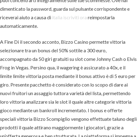
puoi concentrarti integralmente sulle tue scommesse. Ove hai
dimenticato la password, guarda sul pulsante corrispondente e
riceverai aiuto a causa di
italia iscriviti ora
reimpostarla
automaticamente.
A Fine Di il secondo acconto, Bizzo Casino permette vittoria
selezionare tra un bonus del 50% sottile a 300 euro,
accompagnato da 50 giri gratuiti su slot come Johnny Cash o Elvis
Frog in Vegas. Persino qua, il wagering è assicurato a 40x, e il
limite limite vittoria posta mediante il bonus attivo è di 5 euro per
giro. Presente pacchetto è considerato con lo scopo di dare ai
nuovi fruitori un assaggio tuttora varietà del lista, permettendo
loro vittoria analizzare sia le slot il quale altre categorie vittoria
gioco mediante un bankroll incrementato. I bonus e offerte
speciali vittoria Bizzo Scompiglio vengono effettuate taluno degli
prodotti il quale attirano maggiormente i giocatori, grazie a
un’offerta generosa e ben strutturata. La piattaforma si impegna a