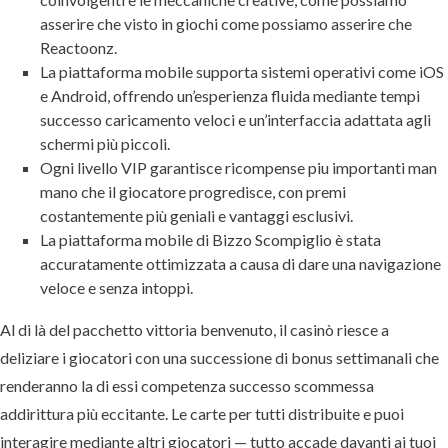
asserire che visto in giochi come possiamo asserire che
Reactoonz.
La piattaforma mobile supporta sistemi operativi come iOS
e Android, offrendo un’esperienza fluida mediante tempi
successo caricamento veloci e un’interfaccia adattata agli
schermi più piccoli.
Ogni livello VIP garantisce ricompense piu importanti man
mano che il giocatore progredisce, con premi
costantemente più geniali e vantaggi esclusivi.
La piattaforma mobile di Bizzo Scompiglio è stata
accuratamente ottimizzata a causa di dare una navigazione
veloce e senza intoppi.
Al di là del pacchetto vittoria benvenuto, il casinò riesce a
deliziare i giocatori con una successione di bonus settimanali che
renderanno la di essi competenza successo scommessa
addirittura più eccitante. Le carte per tutti distribuite e puoi
interagire mediante altri giocatori — tutto accade davanti ai tuoi