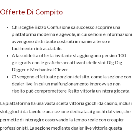
Offerte Di Compito
Chi sceglie Bizzo Confusione sa successo scoprire una
piattaforma moderna e agevole, in cui sezioni e informazioni
avvengono distribuite costruiti in maniera terso e
facilmente rintracciabile.
A la suddetta offerta invitante si aggiungono persino 100
giri gratis con le grafiche accattivanti delle slot Dig Dig
Digger e Mechanical Clover.
Ci vengono effettuate porzioni del sito, come la sezione con
dealer live, in cui un malfunzionamento improvviso non
risolto può compromettere l’esito vittoria un’intera giocata.
La piattaforma ha una vasta scelta vittoria giochi da casinò, inclusi
slot, giochi da tavolo e una sezione dedicata ai giochi dal vivo, che
permette di interagire osservando la tempo reale con croupier
professionisti. La sezione mediante dealer live vittoria questa