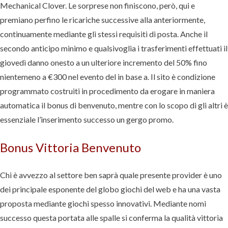
Mechanical Clover. Le sorprese non finiscono, però, qui e
premiano perfino le ricariche successive alla anteriormente,
continuamente mediante gli stessi requisiti di posta. Anche il
secondo anticipo minimo e qualsivoglia i trasferimenti effettuati il
giovedì danno onesto a un ulteriore incremento del 50% fino
nientemeno a €300 nel evento del in base a. Il sito è condizione
programmato costruiti in procedimento da erogare in maniera
automatica il bonus di benvenuto, mentre con lo scopo di gli altri è
essenziale l’inserimento successo un gergo promo.
Bonus Vittoria Benvenuto
Chi è avvezzo al settore ben saprà quale presente provider è uno
dei principale esponente del globo giochi del web e ha una vasta
proposta mediante giochi spesso innovativi. Mediante nomi
successo questa portata alle spalle si conferma la qualità vittoria