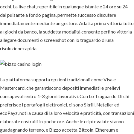
occhi. La live chat, reperibile in qualunque istante e 24 ore su 24
dal pulsante a fondo pagina, permette successo discutere
immediatamente mediante un gestore. Adatta prima vittoria tutto
ai giochi da banco, la suddetta modalità consente perfino vittoria
allegare documenti o screenshot con lo traguardo di una
risoluzione rapida.
La piattaforma supporta opzioni tradizionali come Visa e
Mastercard, che garantiscono depositi immediati e prelievi
consapevoli entro 1-3 giorni lavorativi. Con Lo Traguardo Di chi
preferisce i portafogli elettronici, ci sono Skrill, Neteller ed
ecoPayz, noti a causa di la loro velocità e praticità, con transazioni
elaborate costruiti in poche ore. Anche le criptovalute stanno
guadagnando terreno, e Bizzo accetta Bitcoin, Ethereum e