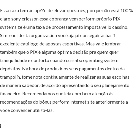
Essa taxa tem an op??o de elevar questões, porque não está 100 %
claro sony ericsson essa cobrança vem perform próprio PIX
systems ze é uma taxa de processamento imposta vello cassino.
Sim, enel desta organizacion você ajajai conseguir achar 1
excelente catálogo de apostas esportivas. Mas vale lembrar
também que o PIX é alguma óptima decisão pra quem quer
tranquilidade e conforto cuando cursaba operating system
depósitos. Na hora de produzir os seus pagamentos dentro da
trampolín, tome nota continuamente de realizar as suas escolhas
de manera sabedor, de acordo apresentando o seu planejamento
financeiro. Recomendamos que leia com bem atenção às
recomendações do bônus perform internet site anteriormente a
você convencer utilizá-las.
{