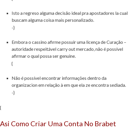
Isto a regreso alguma decisão ideal pra apostadores la cual
buscam alguma coisa mais personalizado.
-}
Embora o cassino afirme possuir uma licença de Curação –
autoridade respeitável carry out mercado, não é possível
afirmar o qual possa ser genuine.
{
Não é possível encontrar informações dentro da
organizacion em relação à em que ela ze encontra sediada.
-}
{
Asi Como Criar Uma Conta No Brabet