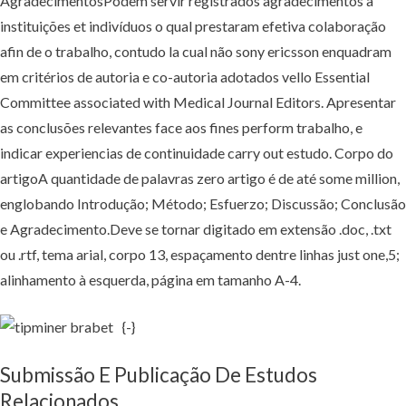
AgradecimentosPodem servir registrados agradecimentos a
instituições et indivíduos o qual prestaram efetiva colaboração
afin de o trabalho, contudo la cual não sony ericsson enquadram
em critérios de autoria e co-autoria adotados vello Essential
Committee associated with Medical Journal Editors. Apresentar
as conclusões relevantes face aos fines perform trabalho, e
indicar experiencias de continuidade carry out estudo. Corpo do
artigoA quantidade de palavras zero artigo é de até some million,
englobando Introdução; Método; Esfuerzo; Discussão; Conclusão
e Agradecimento.Deve se tornar digitado em extensão .doc, .txt
ou .rtf, tema arial, corpo 13, espaçamento dentre linhas just one,5;
alinhamento à esquerda, página em tamanho A-4.
{
-}
Submissão E Publicação De Estudos
Relacionados