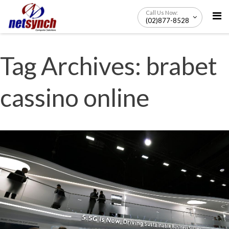
Skip
Call Us Now:
to
(02)877-8528
content
Tag Archives: brabet
cassino online