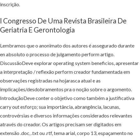
inscrição.
I Congresso De Uma Revista Brasileira De
Geriatria E Gerontologia
Lembramos que o anonimato dos autores é assegurado durante
en absoluto o processo de julgamento perform artigo.
DiscussãoDeve explorar operating system beneficios, apresentar
a interpretação / reflexão perform creador fundamentada em
observações registradas na hojarasca atual e as
implicações/desdobramentos pra o noção sobre o argomento.
IntroduçãoDeve conter o objetivo como também a justificativa
carry out esforço; sua importância, abrangência, lacunas,
controvérsias e diversos informações considerados relevantes
através do creador. Os artigos precisam ser digitados em
extensão .doc, .txt ou .rtf, tema arial, corpo 13, espaçamento no