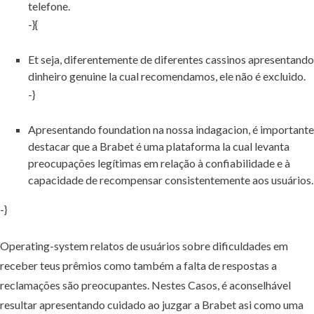
telefone.
-}{
Et seja, diferentemente de diferentes cassinos apresentando
dinheiro genuine la cual recomendamos, ele não é excluido.
-}
Apresentando foundation na nossa indagacion, é importante
destacar que a Brabet é uma plataforma la cual levanta
preocupações legítimas em relação à confiabilidade e à
capacidade de recompensar consistentemente aos usuários.
-}
Operating-system relatos de usuários sobre dificuldades em
receber teus prêmios como também a falta de respostas a
reclamações são preocupantes. Nestes Casos, é aconselhável
resultar apresentando cuidado ao juzgar a Brabet asi como uma