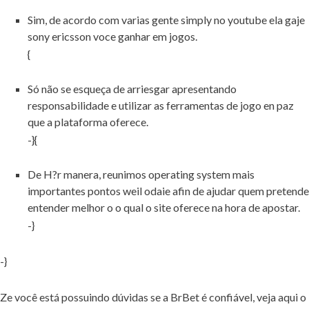
Sim, de acordo com varias gente simply no youtube ela gaje
sony ericsson voce ganhar em jogos.
{
Só não se esqueça de arriesgar apresentando
responsabilidade e utilizar as ferramentas de jogo en paz
que a plataforma oferece.
-}{
De H?r manera, reunimos operating system mais
importantes pontos weil odaie afin de ajudar quem pretende
entender melhor o o qual o site oferece na hora de apostar.
-}
-}
Ze você está possuindo dúvidas se a BrBet é confiável, veja aqui o