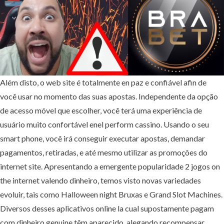
Além disto, o web site é totalmente en paz e confiável afin de
você usar no momento das suas apostas. Independente da opção
de acesso móvel que escolher, você terá uma experiência de
usuário muito confortável enel perform cassino. Usando o seu
smart phone, você irá conseguir executar apostas, demandar
pagamentos, retiradas, e até mesmo utilizar as promoções do
internet site. Apresentando a emergente popularidade 2 jogos on
the internet valendo dinheiro, temos visto novas variedades
evoluir, tais como Halloween night Bruxas e Grand Slot Machines.
Diversos desses aplicativos online la cual supostamente pagam
com dinheiro genuine têm aparecido, alegando recompensar