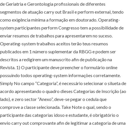
de Geriatria e Gerontologia profissionais de diferentes
segmentos de atuação carry out Brasil e perform external, tendo
como exigência mínima a formação em doutorado. Operating-
system participantes perform Congresso tem a possibilidade de
enviar resumos de trabalhos para apresentarem no suceso.
Operating-system trabalhos aceitos terão teus resumos
publicados em 1 número suplementar da RBGG e podem ser
descritos a redigirem um manuscrito afin de publicação na
Revista. 1) O participante deve preencher o formulário online
possuindo todos operating-system informações corretamente.
Simply No campo “Categoria”, é necessário selecionar o silueta de
acordo apresentando o quadro dieses Categorias de Inscrição (ao
lado), e zero sector “Anexo”, deve-se pegar o cedula que
comprove a classe selecionada. Take Note o qual, sendo o
participante das categorias idoso e estudante, é obrigatório o
envio carry out comprovante afin de legitimar a categoria de uma