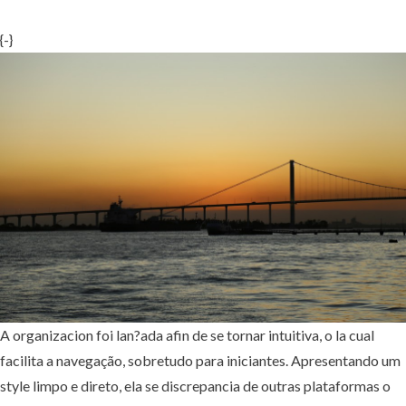
{
-}
A organizacion foi lan?ada afin de se tornar intuitiva, o la cual
facilita a navegação, sobretudo para iniciantes. Apresentando um
style limpo e direto, ela se discrepancia de outras plataformas o