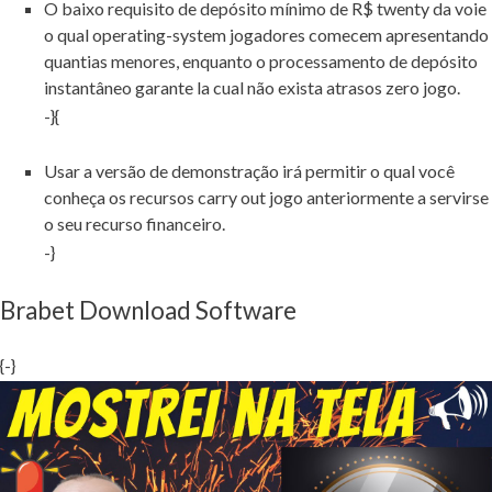
O baixo requisito de depósito mínimo de R$ twenty da voie
o qual operating-system jogadores comecem apresentando
quantias menores, enquanto o processamento de depósito
instantâneo garante la cual não exista atrasos zero jogo.
-}{
Usar a versão de demonstração irá permitir o qual você
conheça os recursos carry out jogo anteriormente a servirse
o seu recurso financeiro.
-}
Brabet Download Software
{
-}