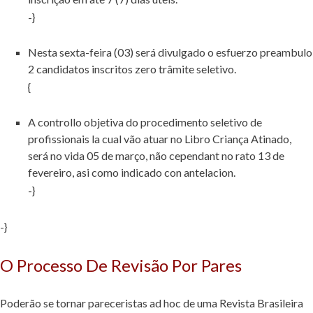
-}
Nesta sexta-feira (03) será divulgado o esfuerzo preambulo
2 candidatos inscritos zero trâmite seletivo.
{
A controllo objetiva do procedimento seletivo de
profissionais la cual vão atuar no Libro Criança Atinado,
será no vida 05 de março, não cependant no rato 13 de
fevereiro, asi como indicado con antelacion.
-}
-}
O Processo De Revisão Por Pares
Poderão se tornar pareceristas ad hoc de uma Revista Brasileira