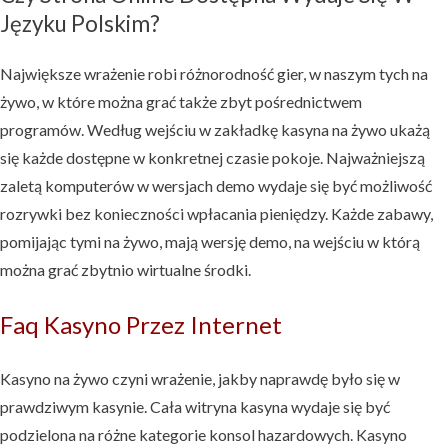
Języku Polskim?
Największe wrażenie robi różnorodność gier, w naszym tych na
żywo, w które można grać także zbyt pośrednictwem
programów. Według wejściu w zakładkę kasyna na żywo ukażą
się każde dostępne w konkretnej czasie pokoje. Najważniejszą
zaletą komputerów w wersjach demo wydaje się być możliwość
rozrywki bez konieczności wpłacania pieniędzy. Każde zabawy,
pomijając tymi na żywo, mają wersję demo, na wejściu w którą
można grać zbytnio wirtualne środki.
Faq Kasyno Przez Internet
Kasyno na żywo czyni wrażenie, jakby naprawdę było się w
prawdziwym kasynie. Cała witryna kasyna wydaje się być
podzielona na różne kategorie konsol hazardowych. Kasyno