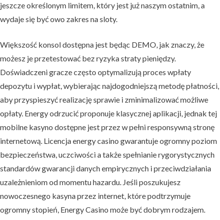
jeszcze określonym limitem, który jest już naszym ostatnim, a
wydaje się być owo zakres na sloty.
Większość konsol dostępna jest będąc DEMO, jak znaczy, że
możesz je przetestować bez ryzyka straty pieniędzy.
Doświadczeni gracze często optymalizują proces wpłaty
depozytu i wypłat, wybierając najdogodniejszą metodę płatności,
aby przyspieszyć realizację sprawie i zminimalizować możliwe
opłaty. Energy odrzucić proponuje klasycznej aplikacji, jednak tej
mobilne kasyno dostępne jest przez w pełni responsywną stronę
internetową. Licencja energy casino gwarantuje ogromny poziom
bezpieczeństwa, uczciwości a także spełnianie rygorystycznych
standardów gwarancji danych empirycznych i przeciwdziałania
uzależnieniom od momentu hazardu. Jeśli poszukujesz
nowoczesnego kasyna przez internet, które podtrzymuje
ogromny stopień, Energy Casino może być dobrym rodzajem.