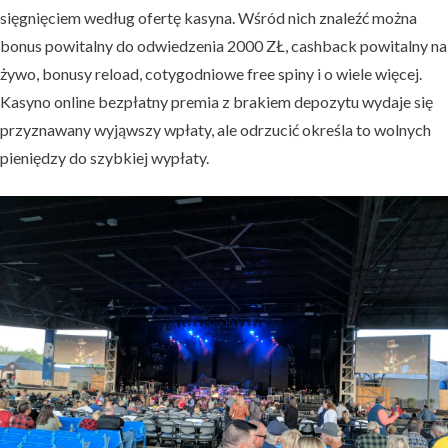
sięgnięciem według ofertę kasyna. Wśród nich znaleźć można
bonus powitalny do odwiedzenia 2000 ZŁ, cashback powitalny na
żywo, bonusy reload, cotygodniowe free spiny i o wiele więcej.
Kasyno online bezpłatny premia z brakiem depozytu wydaje się
przyznawany wyjąwszy wpłaty, ale odrzucić określa to wolnych
pieniędzy do szybkiej wypłaty.