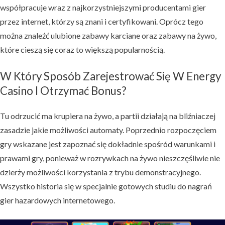
współpracuje wraz z najkorzystniejszymi producentami gier
przez internet, którzy są znani i certyfikowani. Oprócz tego
można znaleźć ulubione zabawy karciane oraz zabawy na żywo,
które cieszą się coraz to większą popularnością.
W Który Sposób Zarejestrować Się W Energy
Casino I Otrzymać Bonus?
Tu odrzucić ma krupiera na żywo, a partii działają na bliźniaczej
zasadzie jakie możliwości automaty. Poprzednio rozpoczęciem
gry wskazane jest zapoznać się dokładnie spośród warunkami i
prawami gry, ponieważ w rozrywkach na żywo nieszczęśliwie nie
dzierży możliwości korzystania z trybu demonstracyjnego.
Wszystko historia się w specjalnie gotowych studiu do nagrań
gier hazardowych internetowego.