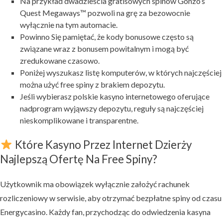
Na przykład dwadzieścia gratisowych spinów Gonzo’s
Quest Megaways™ pozwoli na grę za bezowocnie
wyłącznie na tym automacie.
Powinno Się pamiętać, że kody bonusowe często są
związane wraz z bonusem powitalnym i mogą być
zredukowane czasowo.
Poniżej wyszukasz listę komputerów, w których najczęściej
można użyć free spiny z brakiem depozytu.
Jeśli wybierasz polskie kasyno internetowego oferujące
nadprogram wyjąwszy depozytu, reguły są najczęściej
nieskomplikowane i transparentne.
Które Kasyno Przez Internet Dzierży
Najlepszą Ofertę Na Free Spiny?
Użytkownik ma obowiązek wyłącznie założyć rachunek
rozliczeniowy w serwisie, aby otrzymać bezpłatne spiny od czasu
Energycasino. Każdy fan, przychodząc do odwiedzenia kasyna