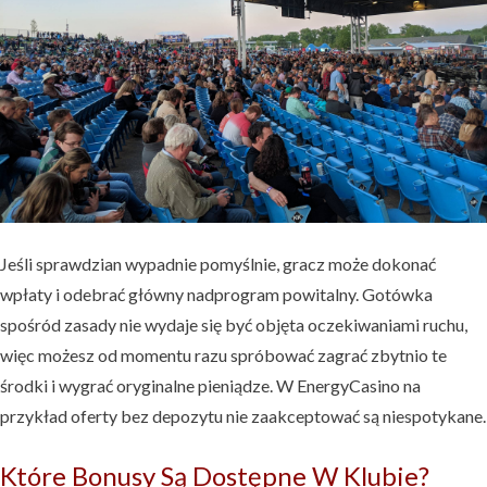
Jeśli sprawdzian wypadnie pomyślnie, gracz może dokonać
wpłaty i odebrać główny nadprogram powitalny. Gotówka
spośród zasady nie wydaje się być objęta oczekiwaniami ruchu,
więc możesz od momentu razu spróbować zagrać zbytnio te
środki i wygrać oryginalne pieniądze. W EnergyCasino na
przykład oferty bez depozytu nie zaakceptować są niespotykane.
Które Bonusy Są Dostępne W Klubie?