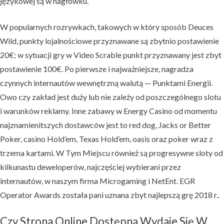
językowej są w nagłówku.
W popularnych rozrywkach, takowych w który sposób Deuces
Wild, punkty lojalnościowe przyznawane są zbytnio postawienie
20€; w sytuacji gry w Video Scrable punkt przyznawany jest zbyt
postawienie 100€. Po pierwsze i najważniejsze, nagradza
czynnych internautów wewnętrzną walutą — Punktami Energii.
Owo czy zakład jest duży lub nie zależy od poszczególnego slotu
i warunków reklamy. Inne zabawy w Energy Casino od momentu
najznamienitszych dostawców jest to red dog, Jacks or Better
Poker, casino Hold’em, Texas Hold’em, oasis oraz poker wraz z
trzema kartami. W Tym Miejscu również są progresywne sloty od
kilkunastu deweloperów, najczęściej wybierani przez
internautów, w naszym firma Microgaming i NetEnt. EGR
Operator Awards została pani uznana zbyt najlepszą grę 2018 r..
Czy Strona Online Dostępna Wydaje Się W