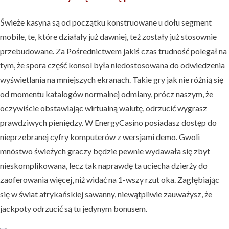
Świeże kasyna są od początku konstruowane u dołu segment
mobile, te, które działały już dawniej, też zostały już stosownie
przebudowane. Za Pośrednictwem jakiś czas trudność polegał na
tym, że spora część konsol była niedostosowana do odwiedzenia
wyświetlania na mniejszych ekranach. Takie gry jak nie różnią się
od momentu katalogów normalnej odmiany, prócz naszym, że
oczywiście obstawiając wirtualną walutę, odrzucić wygrasz
prawdziwych pieniędzy. W EnergyCasino posiadasz dostęp do
nieprzebranej cyfry komputerów z wersjami demo. Gwoli
mnóstwo świeżych graczy będzie pewnie wydawała się zbyt
nieskomplikowana, lecz tak naprawdę ta uciecha dzierży do
zaoferowania więcej, niż widać na 1-wszy rzut oka. Zagłębiając
się w świat afrykańskiej sawanny, niewątpliwie zauważysz, że
jackpoty odrzucić są tu jedynym bonusem.