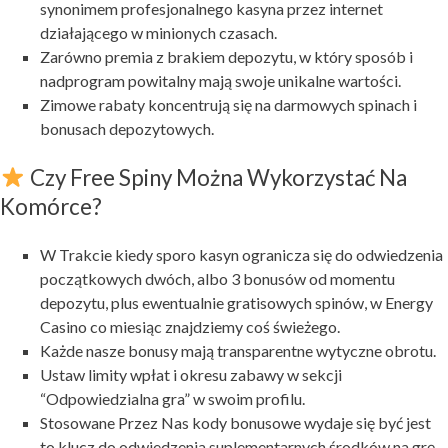
synonimem profesjonalnego kasyna przez internet
działającego w minionych czasach.
Zarówno premia z brakiem depozytu, w który sposób i
nadprogram powitalny mają swoje unikalne wartości.
Zimowe rabaty koncentrują się na darmowych spinach i
bonusach depozytowych.
Czy Free Spiny Można Wykorzystać Na
Komórce?
W Trakcie kiedy sporo kasyn ogranicza się do odwiedzenia
początkowych dwóch, albo 3 bonusów od momentu
depozytu, plus ewentualnie gratisowych spinów, w Energy
Casino co miesiąc znajdziemy coś świeżego.
Każde nasze bonusy mają transparentne wytyczne obrotu.
Ustaw limity wpłat i okresu zabawy w sekcji
“Odpowiedzialna gra” w swoim profilu.
Stosowane Przez Nas kody bonusowe wydaje się być jest
to klucz do odwiedzenia suplementarnych środków na grę,