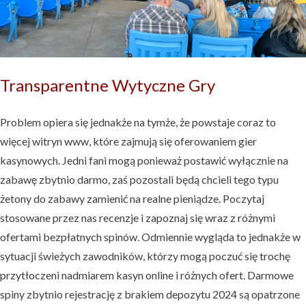
Transparentne Wytyczne Gry
Problem opiera się jednakże na tymże, że powstaje coraz to
więcej witryn www, które zajmują się oferowaniem gier
kasynowych. Jedni fani mogą ponieważ postawić wyłącznie na
zabawę zbytnio darmo, zaś pozostali będą chcieli tego typu
żetony do zabawy zamienić na realne pieniądze. Poczytaj
stosowane przez nas recenzje i zapoznaj się wraz z różnymi
ofertami bezpłatnych spinów. Odmiennie wygląda to jednakże w
sytuacji świeżych zawodników, którzy mogą poczuć się trochę
przytłoczeni nadmiarem kasyn online i różnych ofert. Darmowe
spiny zbytnio rejestrację z brakiem depozytu 2024 są opatrzone