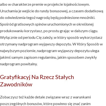
albo w charakterze premie w projekcie lojalnościowym.
Uruchamia je wejście do rundy bonusowej, a czasem dodatkową
do odwiedzenia tegoż nagrodą będą podniesione mnożniki.
Spośród gratisowych spinów uruchomionych w określonej
produkowaniu korzystasz, po prostu grając w dalszym ciągu.
Wyłącznie od periodu Cię zależy, w który sposób wykorzystasz
otrzymany nadprogram wyjąwszy depozytu. W Który Sposób w
najwyższym poziomie, nadprogram wyjąwszy depozytu ulega
jakimś samym zapisom regulaminu, jakim sposobem zwykły
nadprogram powitalny.
Gratyfikacyj Na Rzecz Stałych
Zawodników
Zobaczysz też każde detale związane wraz z warunkami
poszczególnych bonusów, które powinno się znać zanim