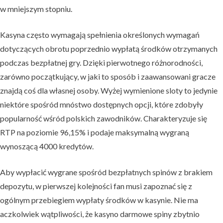
w mniejszym stopniu.
Kasyna często wymagają spełnienia określonych wymagań
dotyczących obrotu poprzednio wypłatą środków otrzymanych
podczas bezpłatnej gry. Dzięki pierwotnego różnorodności,
zarówno początkujący, w jaki to sposób i zaawansowani gracze
znajdą coś dla własnej osoby. Wyżej wymienione sloty to jedynie
niektóre spośród mnóstwo dostępnych opcji, które zdobyły
popularność wśród polskich zawodników. Charakteryzuje się
RTP na poziomie 96,15% i podaje maksymalną wygraną
wynoszącą 4000 kredytów.
Aby wypłacić wygrane spośród bezpłatnych spinów z brakiem
depozytu, w pierwszej kolejności fan musi zapoznać się z
ogólnym przebiegiem wypłaty środków w kasynie. Nie ma
aczkolwiek wątpliwości, że kasyno darmowe spiny zbytnio