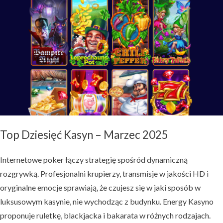
Top Dziesięć Kasyn – Marzec 2025
Internetowe poker łączy strategię spośród dynamiczną
rozgrywką. Profesjonalni krupierzy, transmisje w jakości HD i
oryginalne emocje sprawiają, że czujesz się w jaki sposób w
luksusowym kasynie, nie wychodząc z budynku. Energy Kasyno
proponuje ruletkę, blackjacka i bakarata w różnych rodzajach.