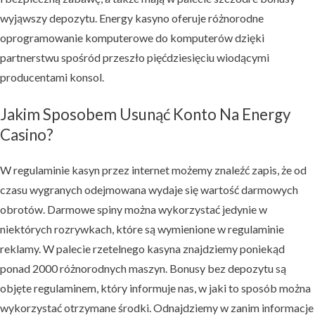
wyjąwszy depozytu. Energy kasyno oferuje różnorodne
oprogramowanie komputerowe do komputerów dzięki
partnerstwu spośród przeszło pięćdziesięciu wiodącymi
producentami konsol.
Jakim Sposobem Usunąć Konto Na Energy
Casino?
W regulaminie kasyn przez internet możemy znaleźć zapis, że od
czasu wygranych odejmowana wydaje się wartość darmowych
obrotów. Darmowe spiny można wykorzystać jedynie w
niektórych rozrywkach, które są wymienione w regulaminie
reklamy. W palecie rzetelnego kasyna znajdziemy poniekąd
ponad 2000 różnorodnych maszyn. Bonusy bez depozytu są
objęte regulaminem, który informuje nas, w jaki to sposób można
wykorzystać otrzymane środki. Odnajdziemy w zanim informacje