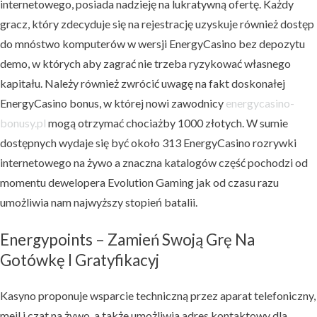
internetowego, posiada nadzieję na lukratywną ofertę. Każdy
gracz, który zdecyduje się na rejestrację uzyskuje również dostęp
do mnóstwo komputerów w wersji EnergyCasino bez depozytu
demo, w których aby zagrać nie trzeba ryzykować własnego
kapitału. Należy również zwrócić uwagę na fakt doskonałej
EnergyCasino bonus, w której nowi zawodnicy
energycasino-
bonusy.pl
mogą otrzymać chociażby 1000 złotych. W sumie
dostępnych wydaje się być około 313 EnergyCasino rozrywki
internetowego na żywo a znaczna katalogów część pochodzi od
momentu dewelopera Evolution Gaming jak od czasu razu
umożliwia nam najwyższy stopień batalii.
Energypoints – Zamień Swoją Grę Na
Gotówkę I Gratyfikacyj
Kasyno proponuje wsparcie techniczną przez aparat telefoniczny,
mejl i czat na żywo, a także umożliwia adres kontaktowy dla