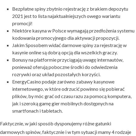
Bezpłatne spiny zbytnio rejestrację z brakiem depozytu
2021 jest to lista najaktualniejszych owego wariantu
promocji!
Niektóre kasyna w Polsce wymagają przedłożenia systemu
kodowania promocyjnego dla aktywacji propozycji.
Jakim Sposobem widać darmowe spiny za rejestrację w
kasynie online są dobrą opcją dla wszelkich graczy.
Bonusy na platformie przyciągają uwagę internautów,
ponieważ oferują poboczne środki do odwiedzenia
rozrywki oraz układ pozostałych korzyści.
EnergyCasino podaje zarówno zabawy kasynowe
internetowego, w które odrzucić powinno się pobierać
plików, by móc grać od czasu razu za pomocą komputera,
jak i szeroką gamę gier mobilnych dostępnych na
smartfonach i tabletach.
Faktycznie, w jaki sposób dysponujemy różne gatunki
darmowych spinów, faktycznie i w tym sytuacji mamy 4 rodzaje