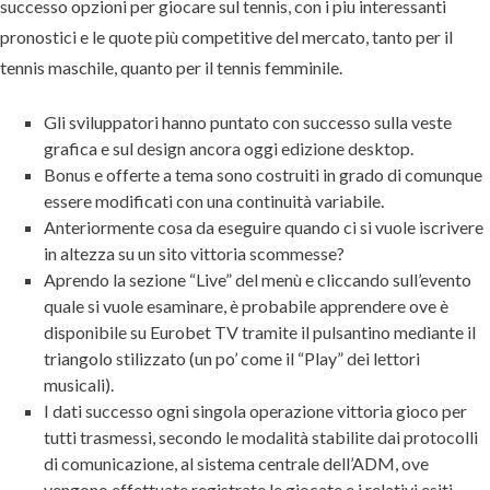
successo opzioni per giocare sul tennis, con i piu interessanti
pronostici e le quote più competitive del mercato, tanto per il
tennis maschile, quanto per il tennis femminile.
Gli sviluppatori hanno puntato con successo sulla veste
grafica e sul design ancora oggi edizione desktop.
Bonus e offerte a tema sono costruiti in grado di comunque
essere modificati con una continuità variabile.
Anteriormente cosa da eseguire quando ci si vuole iscrivere
in altezza su un sito vittoria scommesse?
Aprendo la sezione “Live” del menù e cliccando sull’evento
quale si vuole esaminare, è probabile apprendere ove è
disponibile su Eurobet TV tramite il pulsantino mediante il
triangolo stilizzato (un po’ come il “Play” dei lettori
musicali).
I dati successo ogni singola operazione vittoria gioco per
tutti trasmessi, secondo le modalità stabilite dai protocolli
di comunicazione, al sistema centrale dell’ADM, ove
vengono effettuate registrate le giocate e i relativi esiti.