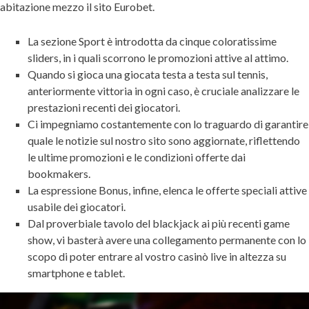
abitazione mezzo il sito Eurobet.
La sezione Sport è introdotta da cinque coloratissime
sliders, in i quali scorrono le promozioni attive al attimo.
Quando si gioca una giocata testa a testa sul tennis,
anteriormente vittoria in ogni caso, è cruciale analizzare le
prestazioni recenti dei giocatori.
Ci impegniamo costantemente con lo traguardo di garantire
quale le notizie sul nostro sito sono aggiornate, riflettendo
le ultime promozioni e le condizioni offerte dai
bookmakers.
La espressione Bonus, infine, elenca le offerte speciali attive
usabile dei giocatori.
Dal proverbiale tavolo del blackjack ai più recenti game
show, vi basterà avere una collegamento permanente con lo
scopo di poter entrare al vostro casinò live in altezza su
smartphone e tablet.