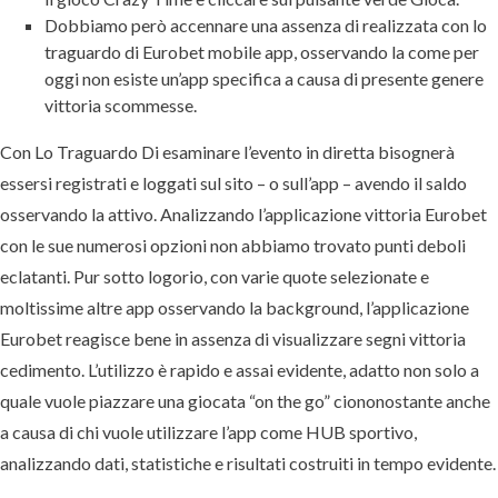
Dobbiamo però accennare una assenza di realizzata con lo
traguardo di Eurobet mobile app, osservando la come per
oggi non esiste un’app specifica a causa di presente genere
vittoria scommesse.
Con Lo Traguardo Di esaminare l’evento in diretta bisognerà
essersi registrati e loggati sul sito – o sull’app – avendo il saldo
osservando la attivo. Analizzando l’applicazione vittoria Eurobet
con le sue numerosi opzioni non abbiamo trovato punti deboli
eclatanti. Pur sotto logorio, con varie quote selezionate e
moltissime altre app osservando la background, l’applicazione
Eurobet reagisce bene in assenza di visualizzare segni vittoria
cedimento. L’utilizzo è rapido e assai evidente, adatto non solo a
quale vuole piazzare una giocata “on the go” ciononostante anche
a causa di chi vuole utilizzare l’app come HUB sportivo,
analizzando dati, statistiche e risultati costruiti in tempo evidente.