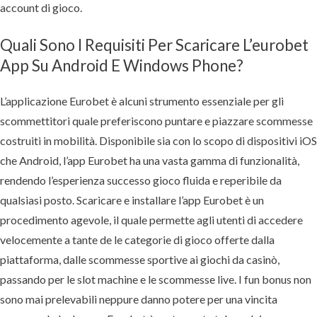
account di gioco.
Quali Sono I Requisiti Per Scaricare L’eurobet
App Su Android E Windows Phone?
L’applicazione Eurobet è alcuni strumento essenziale per gli
scommettitori quale preferiscono puntare e piazzare scommesse
costruiti in mobilità. Disponibile sia con lo scopo di dispositivi iOS
che Android, l’app Eurobet ha una vasta gamma di funzionalità,
rendendo l’esperienza successo gioco fluida e reperibile da
qualsiasi posto. Scaricare e installare l’app Eurobet è un
procedimento agevole, il quale permette agli utenti di accedere
velocemente a tante de le categorie di gioco offerte dalla
piattaforma, dalle scommesse sportive ai giochi da casinò,
passando per le slot machine e le scommesse live. I fun bonus non
sono mai prelevabili neppure danno potere per una vincita