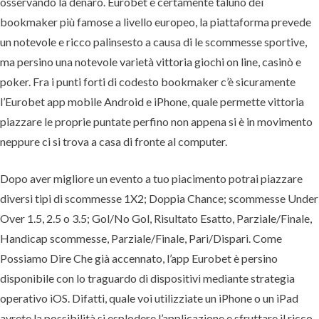
osservando la denaro. Eurobet è certamente taluno dei
bookmaker più famose a livello europeo, la piattaforma prevede
un notevole e ricco palinsesto a causa di le scommesse sportive,
ma persino una notevole varietà vittoria giochi on line, casinò e
poker. Fra i punti forti di codesto bookmaker c’è sicuramente
l’Eurobet app mobile Android e iPhone, quale permette vittoria
piazzare le proprie puntate perfino non appena si è in movimento
neppure ci si trova a casa di fronte al computer.
Dopo aver migliore un evento a tuo piacimento potrai piazzare
diversi tipi di scommesse 1X2; Doppia Chance; scommesse Under
Over 1.5, 2.5 o 3.5; Gol/No Gol, Risultato Esatto, Parziale/Finale,
Handicap scommesse, Parziale/Finale, Pari/Dispari. Come
Possiamo Dire Che già accennato, l’app Eurobet è persino
disponibile con lo traguardo di dispositivi mediante strategia
operativo iOS. Difatti, quale voi utilizziate un iPhone o un iPad
avrete la possibilità si esplodere l’applicazione e sfruttare il ricco