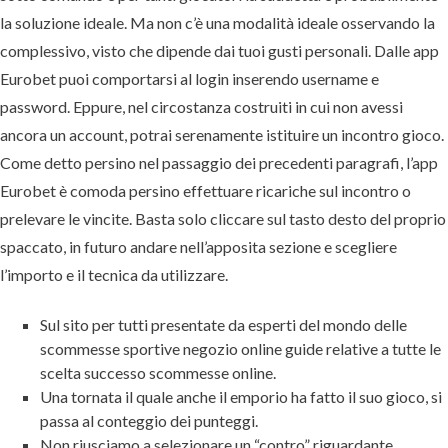
la soluzione ideale. Ma non c’è una modalità ideale osservando la
complessivo, visto che dipende dai tuoi gusti personali. Dalle app
Eurobet puoi comportarsi al login inserendo username e
password. Eppure, nel circostanza costruiti in cui non avessi
ancora un account, potrai serenamente istituire un incontro gioco.
Come detto persino nel passaggio dei precedenti paragrafi, l’app
Eurobet è comoda persino effettuare ricariche sul incontro o
prelevare le vincite. Basta solo cliccare sul tasto desto del proprio
spaccato, in futuro andare nell’apposita sezione e scegliere
l’importo e il tecnica da utilizzare.
Sul sito per tutti presentate da esperti del mondo delle
scommesse sportive negozio online guide relative a tutte le
scelta successo scommesse online.
Una tornata il quale anche il emporio ha fatto il suo gioco, si
passa al conteggio dei punteggi.
Non riusciamo a selezionare un “contro” riguardante