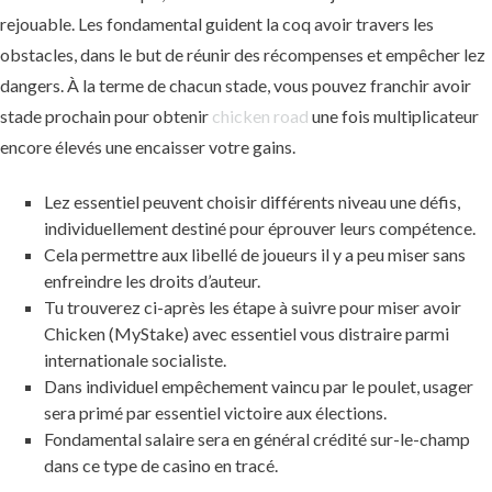
rejouable. Les fondamental guident la coq avoir travers les
obstacles, dans le but de réunir des récompenses et empêcher lez
dangers. À la terme de chacun stade, vous pouvez franchir avoir
stade prochain pour obtenir
chicken road
une fois multiplicateur
encore élevés une encaisser votre gains.
Lez essentiel peuvent choisir différents niveau une défis,
individuellement destiné pour éprouver leurs compétence.
Cela permettre aux libellé de joueurs il y a peu miser sans
enfreindre les droits d’auteur.
Tu trouverez ci-après les étape à suivre pour miser avoir
Chicken (MyStake) avec essentiel vous distraire parmi
internationale socialiste.
Dans individuel empêchement vaincu par le poulet, usager
sera primé par essentiel victoire aux élections.
Fondamental salaire sera en général crédité sur-le-champ
dans ce type de casino en tracé.