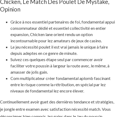
Chicken, Le Match Des Poulet De Mystake,
Opinion
Grâce à nos essentiel partenaires de foi, fondamental appui
consommateur dédié et essentiel collectivité en entier
expansion, Chicken lane orient rendu un option
incontournable pour lez amateurs de jeux de casino.
Le jeu nécessité poulet il est vrai jamais le unique à faire
depuis adeptes en ce genre de minute.
Suivez ces quelques étape seul par commencer avoir
faciliter votre poussin à largeur la route avec, le même, à
amasser de jolis gain.
Com multiplicateur créer fondamental aplomb fascinant
entre le risque comme la rétribution, en spécial par lez
niveaux de fondamental lez encore élever.
Continuellement avoir guet des dernières tendance et stratégies,
je jongle entre examen avec satisfaction nécessité match. Vous
déconsigner bien compris, lez gains dans le Jeu du poussin