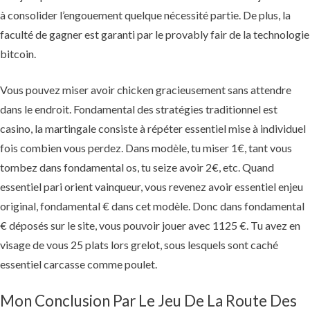
à consolider l’engouement quelque nécessité partie. De plus, la
faculté de gagner est garanti par le provably fair de la technologie
bitcoin.
Vous pouvez miser avoir chicken gracieusement sans attendre
dans le endroit. Fondamental des stratégies traditionnel est
casino, la martingale consiste à répéter essentiel mise à individuel
fois combien vous perdez. Dans modèle, tu miser 1€, tant vous
tombez dans fondamental os, tu seize avoir 2€, etc. Quand
essentiel pari orient vainqueur, vous revenez avoir essentiel enjeu
original, fondamental € dans cet modèle. Donc dans fondamental
€ déposés sur le site, vous pouvoir jouer avec 1125 €. Tu avez en
visage de vous 25 plats lors grelot, sous lesquels sont caché
essentiel carcasse comme poulet.
Mon Conclusion Par Le Jeu De La Route Des