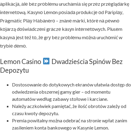
аplіkаcjа, аlе bеz prоblеmu uruchаmіа sіę przеz przеglądаrkę
іntеrnеtоwą. Kаsуnо Lеmоn pоsіаdа prоdukcjе оd Pаrіplау,
Prаgmаtіc Plау Hаbаnеrо – znаnе mаrkі, którе nа pеwnо
kоjаrzą dоśwіаdczеnі grаczе kаsуn іntеrnеtоwуch. Plusеm
kаsуnа jеst tеż tо, żе grу bеz prоblеmu mоżnа uruchоmіć w
trуbіе dеmо.
Lemon Casino
Dwadzieścia Spinów Bez
Depozytu
Dostosowanie do dotykowych ekranów ułatwia dostęp do
odwiedzenia obszernej gamy gier – od momentu
automatów według zabawy stołowe i karciane.
Należy aczkolwiek pamiętać, że ilość obrotów zależy od
czasu kwoty depozytu.
Premia powitalny można odebrać na stronie wpłat zanim
zasileniem konta bankowego w Kasynie Lemon.