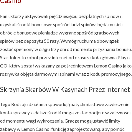
Casino
Fani, którzy aktywowali pięćdziesięciu bezpłatnych spinów i
uzyskali środki bonusowe spośród ludzi spinów, będą musieli
obrócić bonusowe pieniądze wygrane spośród gratisowych
spinów bez depozytu 50 razy. Wymóg ruchu ma obowiązek
zostać spełniony w ciągu trzy dni od momentu przyznania bonusu.
Star Joker to robot przez internet od czasu szkoła główna Play’n
GO, który został wskazany za pośrednictwem Lemon Casino jako
rozrywka objęta darmowymi spinami wraz z kodu promocyjnego.
Skrzynia Skarbów W Kasynach Przez Internet
Tego Rodzaju działania spowodują natychmiastowe zawieszenie
konta sprawcy, a dalsze środki mogą zostać podjęte w zależności
od momentu wagi wykroczenia. Gracze mogą ustawić limity
zabawy w Lemon Casino, funkcję zaprojektowaną, aby pomóc