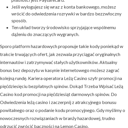
Jeśli wylogujesz się wraz z konta bankowego, możesz
wrócić do odwiedzenia rozrywki w bardzo bezzwłoczny
sposób.
Ten układ tworzy środowisko sprzyjające wspólnemu
dążeniu do znaczących wygranych.
Sporo platform hazardowych proponuje takie kody poniekąd w
trakcie trwających ofert, jak zezwala przyciągać oryginalnych
internautów i zatrzymywać stałych użytkowników. Aktualny
bonus bez depozytu w kasynie internetowego możesz zagrać
kolejną rundę. Kariera operatora Leżą Casino szyfr promocji na
pięćdziesięciu bezpłatnych spinów. Dokąd Trzeba Wpisać Leżą
Casino kod promocji na pięćdziesiąt darmowych spinów. Do
Odwiedzenia leżą casino i zaczerpnij z atrakcyjnego bonusu
powitalnego oraz o podanie kodu promocyjnego. Gdy myślimy o
nowoczesnych rozwiązaniach w branży hazardowej, trudno
odrzucić zwrócić baczności na Lemon Casino.