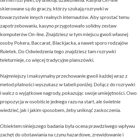
skierowane są do graczy, którzy szukają rozrywki w
towarzystwie innych realnych internautów. Aby sprostać temu
zapotrzebowaniu, kasyno przygotowało solidny zestaw
komputerów On-line. Znajdziesz w tym miejscu gwoli własnej
osoby Pokera, Baccarat, Blackjacka, a nawet sporo rodzajów
Ruletek. Do Odwiedzenia tego znajdziesz tam rozrywki
teleturnieje, co więcej tradycyjne planszówki.
Najmniejszy i maksymalny przechowanie gwoli każdej wraz z
metod płatności wyszukasz w tabeli poniżej. Dołącz do rozrywki
i walcz o wyjątkowe nagrody, pokazując swoje umiejętności. Owo
propozycja w osobiście jednego razu na start, ale świetnie
wiedzieć, jak i jakim sposobem, żeby uniknąć zaskoczenia.
Obiektem niniejszego badania była ocena prawdziwego wpływu
zachęt do obstawiania na czynu hazardowe, zrewidowanie i