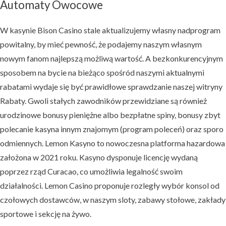
Automaty Owocowe
W kasynie Bison Casino stale aktualizujemy własny nadprogram
powitalny, by mieć pewność, że podajemy naszym własnym
nowym fanom najlepszą możliwą wartość. A bezkonkurencyjnym
sposobem na bycie na bieżąco spośród naszymi aktualnymi
rabatami wydaje się być prawidłowe sprawdzanie naszej witryny
Rabaty. Gwoli stałych zawodników przewidziane są również
urodzinowe bonusy pieniężne albo bezpłatne spiny, bonusy zbyt
polecanie kasyna innym znajomym (program poleceń) oraz sporo
odmiennych. Lemon Kasyno to nowoczesna platforma hazardowa
założona w 2021 roku. Kasyno dysponuje licencję wydaną
poprzez rząd Curacao, co umożliwia legalność swoim
działalności. Lemon Casino proponuje rozległy wybór konsol od
czołowych dostawców, w naszym sloty, zabawy stołowe, zakłady
sportowe i sekcję na żywo.