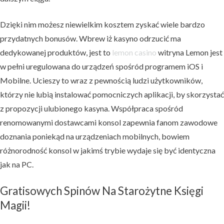
Dzięki nim możesz niewielkim kosztem zyskać wiele bardzo
przydatnych bonusów. Wbrew iż kasyno odrzucić ma
dedykowanej produktów, jest to
lemon casino
witryna Lemon jest
w pełni uregulowana do urządzeń spośród programem iOS i
Mobilne. Ucieszy to wraz z pewnością ludzi użytkowników,
którzy nie lubią instalować pomocniczych aplikacji, by skorzystać
z propozycji ulubionego kasyna. Współpraca spośród
renomowanymi dostawcami konsol zapewnia fanom zawodowe
doznania poniekąd na urządzeniach mobilnych, bowiem
różnorodność konsol w jakimś trybie wydaje się być identyczna
jak na PC.
Gratisowych Spinów Na Starożytne Księgi
Magii!