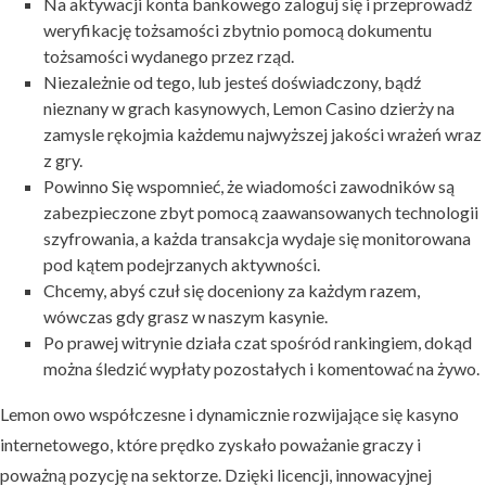
Na aktywacji konta bankowego zaloguj się i przeprowadź
weryfikację tożsamości zbytnio pomocą dokumentu
tożsamości wydanego przez rząd.
Niezależnie od tego, lub jesteś doświadczony, bądź
nieznany w grach kasynowych, Lemon Casino dzierży na
zamysle rękojmia każdemu najwyższej jakości wrażeń wraz
z gry.
Powinno Się wspomnieć, że wiadomości zawodników są
zabezpieczone zbyt pomocą zaawansowanych technologii
szyfrowania, a każda transakcja wydaje się monitorowana
pod kątem podejrzanych aktywności.
Chcemy, abyś czuł się doceniony za każdym razem,
wówczas gdy grasz w naszym kasynie.
Po prawej witrynie działa czat spośród rankingiem, dokąd
można śledzić wypłaty pozostałych i komentować na żywo.
Lemon owo współczesne i dynamicznie rozwijające się kasyno
internetowego, które prędko zyskało poważanie graczy i
poważną pozycję na sektorze. Dzięki licencji, innowacyjnej