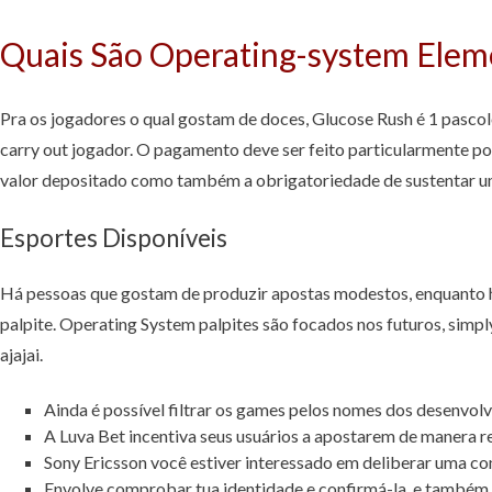
Quais São Operating-system Elem
Pra os jogadores o qual gostam de doces, Glucose Rush é 1 pasco
carry out jogador. O pagamento deve ser feito particularmente p
valor depositado como também a obrigatoriedade de sustentar um
Esportes Disponíveis
Há pessoas que gostam de produzir apostas modestos, enquanto h
palpite. Operating System palpites são focados nos futuros, simply
ajajai.
Ainda é possível filtrar os games pelos nomes dos desenvol
A Luva Bet incentiva seus usuários a apostarem de manera re
Sony Ericsson você estiver interessado em deliberar uma con
Envolve comprobar tua identidade e confirmá-la, e também em