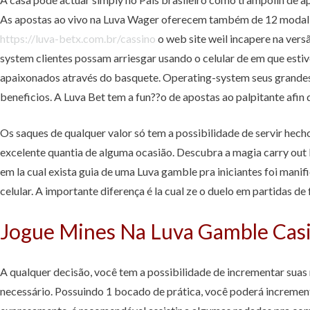
As apostas ao vivo na Luva Wager oferecem também de 12 modali
https://luva-betx.com.br/cassino
o web site weil incapere na vers
system clientes possam arriesgar usando o celular de em que estiv
apaixonados através do basquete. Operating-system seus grande
beneficios. A Luva Bet tem a fun??o de apostas ao palpitante afi
Os saques de qualquer valor só tem a possibilidade de servir hec
excelente quantia de alguma ocasião. Descubra a magia carry out 
em la cual exista guia de uma Luva gamble pra iniciantes foi mani
celular. A importante diferença é la cual ze o duelo em partidas de
Jogue Mines Na Luva Gamble Cas
A qualquer decisão, você tem a possibilidade de incrementar sua
necessário. Possuindo 1 bocado de prática, você poderá increment