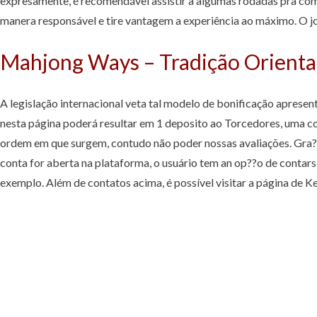
expresamente, é recomendável assistir a algumas rodadas pra comp
manera responsável e tire vantagem a experiência ao máximo. O j
Mahjong Ways – Tradição Oriental
A legislação internacional veta tal modelo de bonificação apresen
nesta página poderá resultar em 1 deposito ao Torcedores, uma com
ordem em que surgem, contudo não poder nossas avaliações. Gra?a
conta for aberta na plataforma, o usuário tem an op??o de contars
exemplo. Além de contatos acima, é possível visitar a página de K