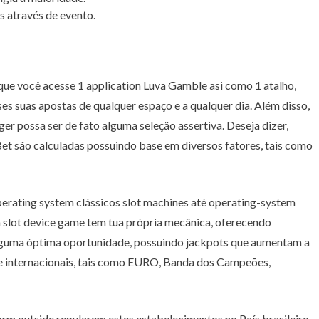
 através de evento.
que você acesse 1 application Luva Gamble asi como 1 atalho,
es suas apostas de qualquer espaço e a qualquer dia. Além disso,
r possa ser de fato alguma seleção assertiva. Deseja dizer,
 Bet são calculadas possuindo base em diversos fatores, tais como
perating system clássicos slot machines até operating-system
da slot device game tem tua própria mecânica, oferecendo
o alguma óptima oportunidade, possuindo jackpots que aumentam a
 e internacionais, tais como EURO, Banda dos Campeões,
orm outside regularem estes estabelecimentos no País brasileiro.