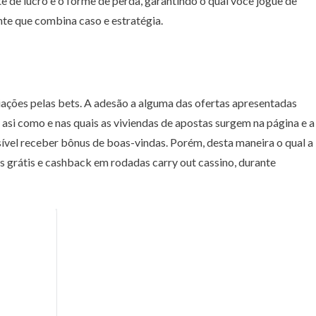
e de lucro e o forme de perda, garantindo o qual você jogue de
te que combina caso e estratégia.
miações pelas bets. A adesão a alguma das ofertas apresentadas
 asi como e nas quais as viviendas de apostas surgem na página e a
ível receber bônus de boas-vindas. Porém, desta maneira o qual a
s grátis e cashback em rodadas carry out cassino, durante