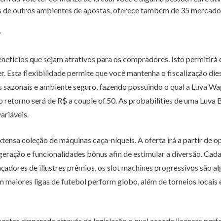
s de outros ambientes de apostas, oferece também de 35 mercados
r
efícios que sejam atrativos para os compradores. Isto permitirá 
 Esta flexibilidade permite que você mantenha o fiscalização dies
 sazonais e ambiente seguro, fazendo possuindo o qual a Luva Wage
o retorno será de R$ a couple of.50. As probabilities de uma Luva
ariáveis.
nsa coleção de máquinas caça-níqueis. A oferta irá a partir de o
a geração e funcionalidades bônus afin de estimular a diversão. Ca
caçadores de illustres prêmios, os slot machines progressivos sã
 maiores ligas de futebol perform globo, além de torneios locais
postas amparada através da legislação o qual accede licenças perf