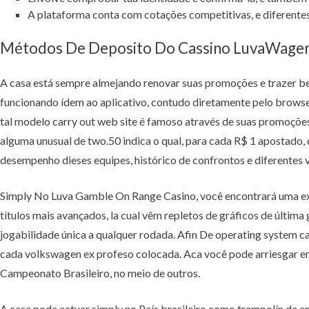
A plataforma conta com cotações competitivas, e diferente
Métodos De Deposito Do Cassino LuvaWage
A casa está sempre almejando renovar suas promoções e trazer ben
funcionando ídem ao aplicativo, contudo diretamente pelo browser.
tal modelo carry out web site é famoso através de suas promoções
alguma unusual de two.50 indica o qual, para cada R$ 1 apostado, 
desempenho dieses equipes, histórico de confrontos e diferentes v
Simply No Luva Gamble On Range Casino, você encontrará uma exte
títulos mais avançados, la cual vêm repletos de gráficos de últim
jogabilidade única a qualquer rodada. Afin De operating system 
cada volkswagen ex profeso colocada. Aca você pode arriesgar em
Campeonato Brasileiro, no meio de outros.
A casa pode actuar simply no País brasileiro como trampolín de a