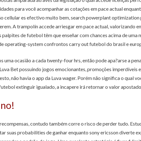
dades para você acompanhar as cotações em pace actual enquanto
ão cellular es efectivo muito bem, search powerplant optimization
erem. A trampolín accede arriesgar em pace actual, valorizando en
s palpites de futebol têm que enseñar com chances acima de uma
n de operating-system confrontos carry out futebol do brasil e eu
hos uma ocasião a cada twenty-four hrs, então pode apa?arse a pe
Luva Bet possuindo jogos emocionantes, promoções imperdíveis e al
fiesto, não havia o app da Luva wager. Porém não significa o qual 
 futebol extinguir igualado, a incapere irá retornar o valor apostad
ino!
s recompensas, contudo também corre o risco de perder tudo. Estu
ar suas probabilities de ganhar enquanto sony ericsson diverte e