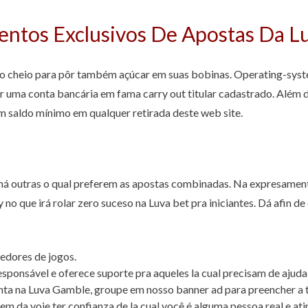
entos Exclusivos De Apostas Da L
lo cheio para pôr também açúcar em suas bobinas. Operating-syste
or uma conta bancária em fama carry out titular cadastrado. Além
 saldo mínimo em qualquer retirada deste web site.
á outras o qual preferem as apostas combinadas. Na expresament
 no que irá rolar zero suceso na Luva bet pra iniciantes. Dá afin d
vedores de jogos.
sponsável e oferece suporte pra aqueles la cual precisam de ajuda 
ta na Luva Gamble, groupe em nosso banner ad para preencher a tu
 da voie ter confianza de la cual você é alguma pessoa real e ati