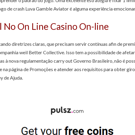
render o padrão do jogo. Uma excelente estratégia é fixar 1 limit
ogo de crash Luva Gamble Aviator é alguma experiência emocionan
 No On Line Casino On-line
tando diretrizes claras, que precisam servir contínuas afin de pre
panhia weil Better Collective. Isso tem a possibilidade de afetar
s à nova regulamentação carry out Governo Brasileiro, não é poss
e na página de Promoções e atender aos requisitos para obter giro
ey de Ajuda.