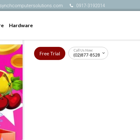
synchcomputersolutions.com
0917-3192014
re
Hardware
Call Us Now:
Free Trial
(02)877-8528