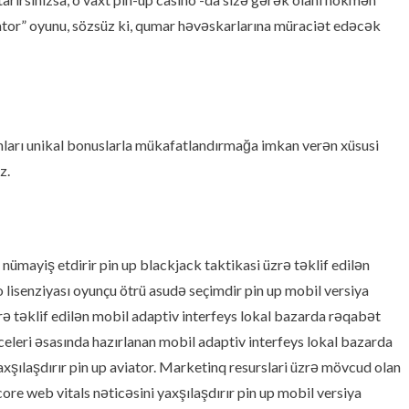
viator” oyunu, sözsüz ki, qumar həvəskarlarına müraciət edəcək
 onları unikal bonuslarla mükafatlandırmağa imkan verən xüsusi
z.
 nümayiş etdirir pin up blackjack taktikasi üzrə təklif edilən
lisenziyası oyunçu ötrü asudə seçimdir pin up mobil versiya
ə təklif edilən mobil adaptiv interfeys lokal bazarda rəqabət
celeri əsasında hazırlanan mobil adaptiv interfeys lokal bazarda
xşılaşdırır pin up aviator. Marketinq resurslari üzrə mövcud olan
re web vitals nəticəsini yaxşılaşdırır pin up mobil versiya