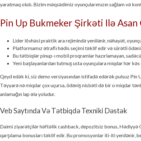
yaratmaq olub. Bizim məqsədimiz oyunçularımızın sağlam və kontro
Pin Up Bukmeker Şirkəti Ilə Asan
Lider lövhəsi praktik ara rejimində yenilənir, nəhayət, oyunçu
Platformamız ətraflı hədis seçimi təklif edir və sürətli ödəniş
Bu tətbiqlər pinup-ı mobil proqramlar hazırlamayan, sadəcə o
Yeni başlayanlardan tutmuş usta oyunçulara miqdar hər kəs ü
Qeyd edək ki, siz demo versiyasından istifadə edərək pulsuz Pin Up 
Təyyarə nə miqdar çox uçursa, ödəniş nisbəti də bir o miqdar tənt
anlamağın lap əla yoludur.
Veb Saytında Və Tətbiqdə Texniki Dəstək
Daimi ziyarətçilər həftəlik cashback, depozitsiz bonus, Hədiyyə Qu
qarşılama bonusları təklif edir. Bu promosyonlar iti-iti yenilənir