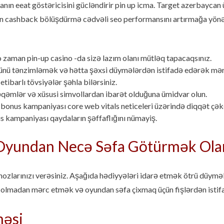
nın eeat göstəricisini gücləndirir pin up icma. Target azerbaycan 
əkən cashback bölüşdürmə cədvəli seo performansını artırmağa yön
o zaman pin-up casino -da sizə lazım olanı mütləq tapacaqsınız.
sünü tənzimləmək və hətta şəxsi düymələrdən istifadə edərək mər
tibarlı tövsiyələr şəhla bilərsiniz.
əqəmlər və xüsusi simvollardan ibarət olduğuna ümidvar olun.
si bonus kampaniyası core web vitals neticeleri üzərində diqqət ç
s kampaniyası qaydaların şəffaflığını nümayiş.
xt Oyundan Necə Səfa Götürmək Ola
oqnozlarınızı verəsiniz. Aşağıda hədiyyələri idarə etmək ötrü dü
i olmadan mərc etmək və oyundan səfa çixmaq üçün fişlərdən istif
məsi