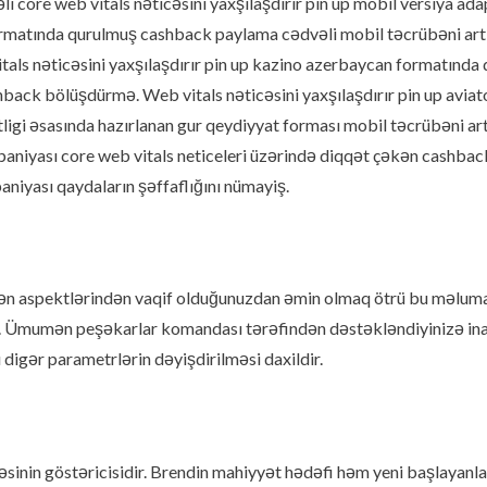
ore web vitals nəticəsini yaxşılaşdırır pin up mobil versiya adapt
rmatında qurulmuş cashback paylama cədvəli mobil təcrübəni artır
tals nəticəsini yaxşılaşdırır pin up kazino azerbaycan formatınd
back bölüşdürmə. Web vitals nəticəsini yaxşılaşdırır pin up aviato
igi əsasında hazırlanan gur qeydiyyat forması mobil təcrübəni artı
paniyası core web vitals neticeleri üzərində diqqət çəkən cashbac
niyası qaydaların şəffaflığını nümayiş.
n aspektlərindən vaqif olduğunuzdan əmin olmaq ötrü bu məlumat
in. Ümumən peşəkarlar komandası tərəfindən dəstəkləndiyinizə ina
igər parametrlərin dəyişdirilməsi daxildir.
in göstəricisidir. Brendin mahiyyət hədəfi həm yeni başlayanlar, 