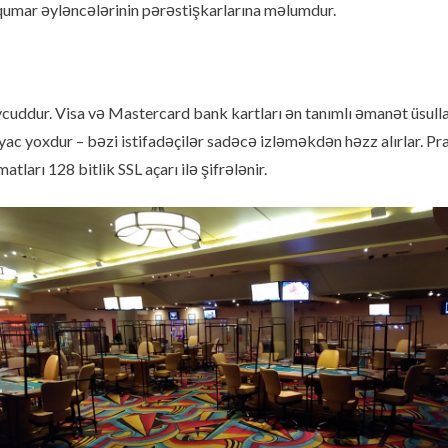
qumar əyləncələrinin pərəstişkarlarına məlumdur.
ddur. Visa və Mastercard bank kartları ən tanımlı əmanət üsulları 
yac yoxdur – bəzi istifadəçilər sadəcə izləməkdən həzz alırlar. 
ları 128 bitlik SSL açarı ilə şifrələnir.