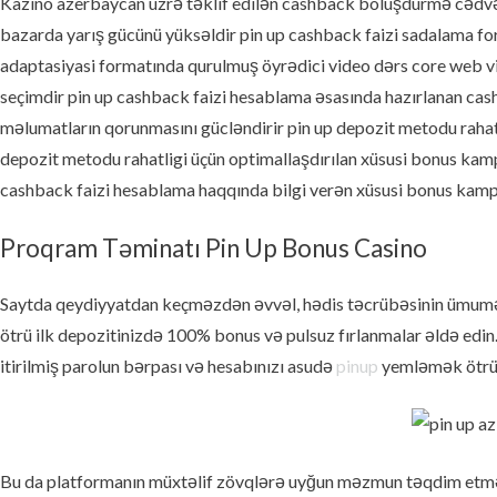
Kazino azerbaycan üzrə təklif edilən cashback bölüşdürmə cədvəli c
bazarda yarış gücünü yüksəldir pin up cashback faizi sadalama fo
adaptasiyasi formatında qurulmuş öyrədici video dərs core web vi
seçimdir pin up cashback faizi hesablama əsasında hazırlanan cash
məlumatların qorunmasını gücləndirir pin up depozit metodu rahatl
depozit metodu rahatligi üçün optimallaşdırılan xüsusi bonus kam
cashback faizi hesablama haqqında bilgi verən xüsusi bonus kampa
Proqram Təminatı Pin Up Bonus Casino
Saytda qeydiyyatdan keçməzdən əvvəl, hədis təcrübəsinin ümumə
ötrü ilk depozitinizdə 100% bonus və pulsuz fırlanmalar əldə ed
itirilmiş parolun bərpası və hesabınızı asudə
pinup
yemləmək ötrü d
Bu da platformanın müxtəlif zövqlərə uyğun məzmun təqdim etməsin