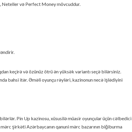
ll, Neteller və Perfect Money mövcuddur.
əndirir.
qdan keçirə və özünüz ötrü ən yüksək variantı seçə bilərsiniz.
da bahsi itər. Əməli oyunçu rəyləri, kazinonun necə işlədiyini
ilərlər. Pin Up kazinosu, xüsusilə müasir oyunçular üçün cəlbedici
in Up mərc şirkəti Azərbaycanın qanuni mərc bazarının biğiburma