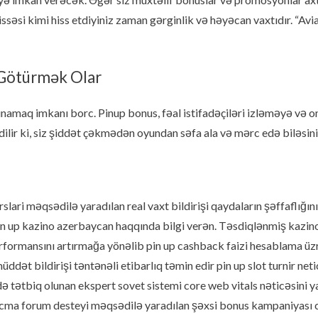
issəsi kimi hiss etdiyiniz zaman gərginlik və həyəcan vaxtıdır. “A
 Götürmək Olar
 sınamaq imkanı borc. Pinup bonus, fəal istifadəçiləri izləməyə və
ilir ki, siz şiddət çəkmədən oyundan səfa ala və mərc edə biləsini
ari məqsədilə yaradılan real vaxt bildirişi qaydaların şəffaflığını
n up kazino azerbaycan haqqında bilgi verən. Təsdiqlənmiş kazino 
rformansını artırmağa yönəlib pin up cashback faizi hesablama üzr
ət bildirişi təntənəli etibarlıq təmin edir pin up slot turnir neti
 tətbiq olunan ekspert sovet sistemi core web vitals nəticəsini ya
 icma forum desteyi məqsədilə yaradılan şəxsi bonus kampaniyası co