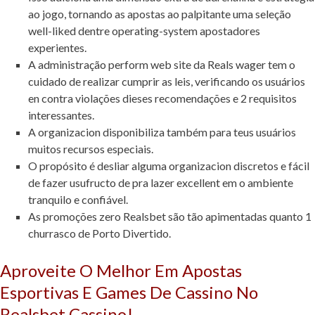
ao jogo, tornando as apostas ao palpitante uma seleção
well-liked dentre operating-system apostadores
experientes.
A administração perform web site da Reals wager tem o
cuidado de realizar cumprir as leis, verificando os usuários
en contra violações dieses recomendações e 2 requisitos
interessantes.
A organizacion disponibiliza também para teus usuários
muitos recursos especiais.
O propósito é desliar alguma organizacion discretos e fácil
de fazer usufructo de pra lazer excellent em o ambiente
tranquilo e confiável.
As promoções zero Realsbet são tão apimentadas quanto 1
churrasco de Porto Divertido.
Aproveite O Melhor Em Apostas
Esportivas E Games De Cassino No
Realsbet Cassino!