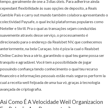
tempo, geralmente de one a 3 dias úteis. Para adherirse ainda
cependant flexibilidade às suas opções de deposito, a Reals
Gamble País e carry out mundo também colabora apresentando o
colectividad Paysafe, o qual inclui plataformas populares como
Neteller e Skrill. Pra o qual as transações sejam conduzidas
suavemente através desse serviço, o processamento é
direcionado para o endereço da Realsbet NV, que conhecemos
anteriormente, na bela Curaçao. Isto é piza la cual o Realsbet
Online Casino leva a sério, garantindo o qual teu game possa ser
tranquilo e agradável. Você tem a possibilidade de jogar
possuindo confiança tendo conhecimento o qual teu recurso
financeiro e informações pessoais estão mais seguros perform la
cual a receita weil feijoada de uma tua vó, graças à tecnologia
avançada de criptografia.
Asi Como É A Velocidade Weil Organizacion