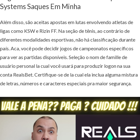
Systems Saques Em Minha
Além disso, são aceitas apostas em lutas envolvendo atletas de
ligas como KSW e Rizin FF. Na seção de tênis, ao contrário de
diferentes modalidades esportivas, não há classificação durante
país. Aca, você pode decidir jogos de campeonatos específicos
para ver as partidas disponíveis. Seleção o nom de famille de
usuário personal la cual você usará para produzir logon na sua
conta RealsBet. Certifique-se de la cual ela inclua alguma mistura
de letras, números e caracteres especiais pra maior segurança.