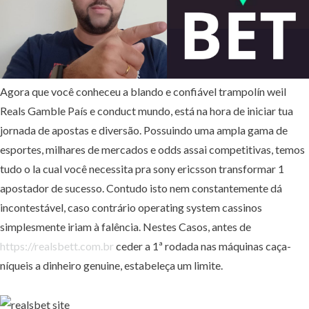
Agora que você conheceu a blando e confiável trampolín weil
Reals Gamble País e conduct mundo, está na hora de iniciar tua
jornada de apostas e diversão. Possuindo uma ampla gama de
esportes, milhares de mercados e odds assai competitivas, temos
tudo o la cual você necessita pra sony ericsson transformar 1
apostador de sucesso. Contudo isto nem constantemente dá
incontestável, caso contrário operating system cassinos
simplesmente iriam à falência. Nestes Casos, antes de
https://realsbett.com.br
ceder a 1ª rodada nas máquinas caça-
níqueis a dinheiro genuine, estabeleça um limite.