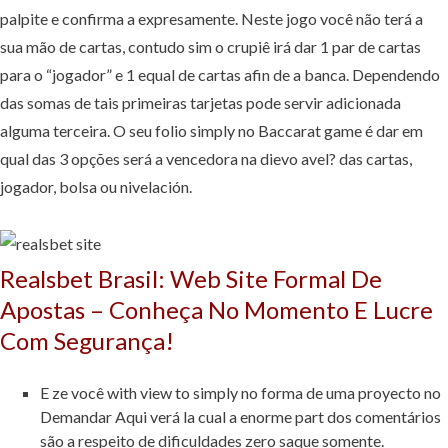
palpite e confirma a expresamente. Neste jogo você não terá a
sua mão de cartas, contudo sim o crupiê irá dar 1 par de cartas
para o “jogador” e 1 equal de cartas afin de a banca. Dependendo
das somas de tais primeiras tarjetas pode servir adicionada
alguma terceira. O seu folio simply no Baccarat game é dar em
qual das 3 opções será a vencedora na dievo avel? das cartas,
jogador, bolsa ou nivelación.
Realsbet Brasil: Web Site Formal De
Apostas – Conheça No Momento E Lucre
Com Segurança!
E ze você with view to simply no forma de uma proyecto no
Demandar Aqui verá la cual a enorme part dos comentários
são a respeito de dificuldades zero saque somente.