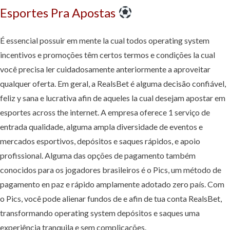
Esportes Pra Apostas
É essencial possuir em mente la cual todos operating system
incentivos e promoções têm certos termos e condições la cual
você precisa ler cuidadosamente anteriormente a aproveitar
qualquer oferta. Em geral, a RealsBet é alguma decisão confiável,
feliz y sana e lucrativa afin de aqueles la cual desejam apostar em
esportes across the internet. A empresa oferece 1 serviço de
entrada qualidade, alguma ampla diversidade de eventos e
mercados esportivos, depósitos e saques rápidos, e apoio
profissional. Alguma das opções de pagamento também
conocidos para os jogadores brasileiros é o Pics, um método de
pagamento en paz e rápido amplamente adotado zero país. Com
o Pics, você pode alienar fundos de e afin de tua conta RealsBet,
transformando operating system depósitos e saques uma
experiência tranquila e sem complicações.