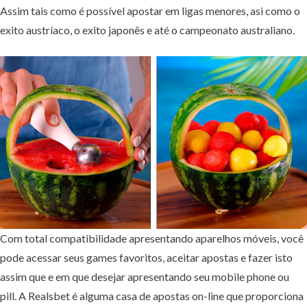
Assim tais como é possível apostar em ligas menores, asi como o
exito austríaco, o exito japonês e até o campeonato australiano.
Com total compatibilidade apresentando aparelhos móveis, você
pode acessar seus games favoritos, aceitar apostas e fazer isto
assim que e em que desejar apresentando seu mobile phone ou
pill. A Realsbet é alguma casa de apostas on-line que proporciona