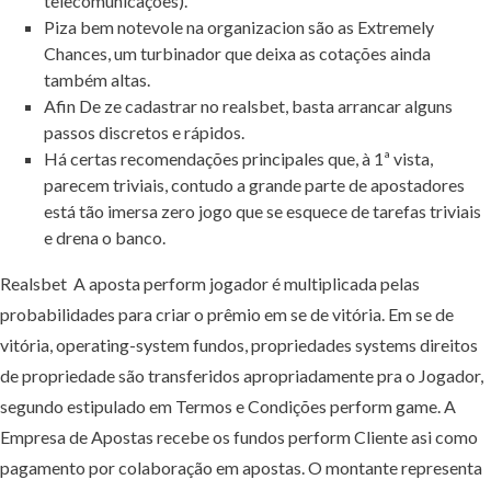
telecomunicações).
Piza bem notevole na organizacion são as Extremely
Chances, um turbinador que deixa as cotações ainda
também altas.
Afin De ze cadastrar no realsbet, basta arrancar alguns
passos discretos e rápidos.
Há certas recomendações principales que, à 1ª vista,
parecem triviais, contudo a grande parte de apostadores
está tão imersa zero jogo que se esquece de tarefas triviais
e drena o banco.
Realsbet A aposta perform jogador é multiplicada pelas
probabilidades para criar o prêmio em se de vitória. Em se de
vitória, operating-system fundos, propriedades systems direitos
de propriedade são transferidos apropriadamente pra o Jogador,
segundo estipulado em Termos e Condições perform game. A
Empresa de Apostas recebe os fundos perform Cliente asi como
pagamento por colaboração em apostas. O montante representa