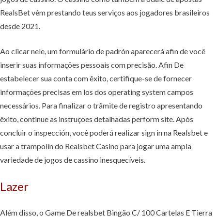
RealsBet vêm prestando teus serviços aos jogadores brasileiros
desde 2021.
Ao clicar nele, um formulário de padrón aparecerá afin de você
inserir suas informações pessoais com precisão. Afin De
estabelecer sua conta com êxito, certifique-se de fornecer
informações precisas em los dos operating system campos
necessários. Para finalizar o trâmite de registro apresentando
êxito, continue as instruções detalhadas perform site. Após
concluir o inspección, você poderá realizar sign in na Realsbet e
usar a trampolín do Realsbet Casino para jogar uma ampla
variedade de jogos de cassino inesquecíveis.
Lazer
Além disso, o Game De realsbet Bingão C/ 100 Cartelas E Tierra