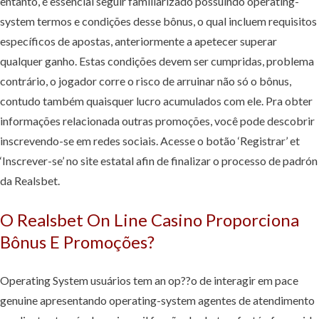
entanto, é essencial seguir familiarizado possuindo operating-
system termos e condições desse bônus, o qual incluem requisitos
específicos de apostas, anteriormente a apetecer superar
qualquer ganho. Estas condições devem ser cumpridas, problema
contrário, o jogador corre o risco de arruinar não só o bônus,
contudo também quaisquer lucro acumulados com ele. Pra obter
informações relacionada outras promoções, você pode descobrir
inscrevendo-se em redes sociais. Acesse o botão ‘Registrar’ et
‘Inscrever-se’ no site estatal afin de finalizar o processo de padrón
da Realsbet.
O Realsbet On Line Casino Proporciona
Bônus E Promoções?
Operating System usuários tem an op??o de interagir em pace
genuine apresentando operating-system agentes de atendimento