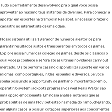
Tudo é perfeitamente desenvolvido pra o qual você possa
aproveitar ao máximo teus instantes de diversão. Para começar a
apostar em esportes na trampolín Realsbet, é necessário fazer o
cadastro no internet site de uma odaie.
Nosso sistema utiliza 1 gerador de números aleatórios para
garantir resultados justos e transparentes em todos os games.
Explore nossa numerosa coleção de games, desde os clássicos o
qual você já conhece e se?ora até as últimas novidades carry out
mercado. O site perform cassino disponibiliza suporte em vários
idiomas, como português, inglês, espanhol e diversos. Se você
sonha possuindo a opportunity de ganhar o importante prêmio,
operating-system jackpots progressivos weil Reals Wager são
uma opção emocionante. Em nossa análise, notamos que as
probabilities de uma Novibet estão na média do ramo, chegando,
em alguns casos, a possuir cotações superiores aos concorrentes.