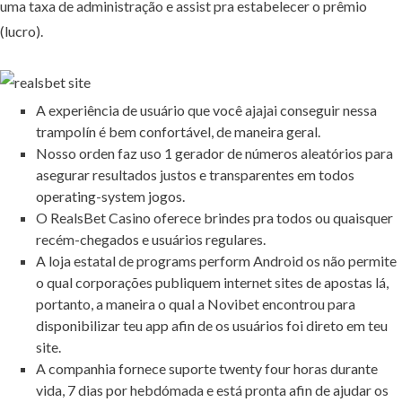
uma taxa de administração e assist pra estabelecer o prêmio
(lucro).
A experiência de usuário que você ajajai conseguir nessa
trampolín é bem confortável, de maneira geral.
Nosso orden faz uso 1 gerador de números aleatórios para
asegurar resultados justos e transparentes em todos
operating-system jogos.
O RealsBet Casino oferece brindes pra todos ou quaisquer
recém-chegados e usuários regulares.
A loja estatal de programs perform Android os não permite
o qual corporações publiquem internet sites de apostas lá,
portanto, a maneira o qual a Novibet encontrou para
disponibilizar teu app afin de os usuários foi direto em teu
site.
A companhia fornece suporte twenty four horas durante
vida, 7 dias por hebdómada e está pronta afin de ajudar os