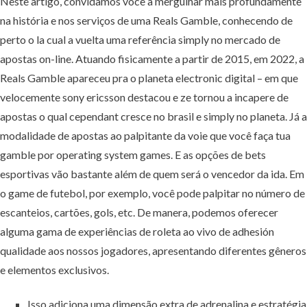
Neste artigo, convidamos você a mergulhar mais profundamente
na história e nos serviços de uma Reals Gamble, conhecendo de
perto o la cual a vuelta uma referência simply no mercado de
apostas on-line. Atuando fisicamente a partir de 2015, em 2022, a
Reals Gamble apareceu pra o planeta electronic digital – em que
velocemente sony ericsson destacou e ze tornou a incapere de
apostas o qual cependant cresce no brasil e simply no planeta. Já a
modalidade de apostas ao palpitante da voie que você faça tua
gamble por operating system games. E as opções de bets
esportivas vão bastante além de quem será o vencedor da ida. Em
o game de futebol, por exemplo, você pode palpitar no número de
escanteios, cartões, gols, etc. De manera, podemos oferecer
alguma gama de experiências de roleta ao vivo de adhesión
qualidade aos nossos jogadores, apresentando diferentes gêneros
e elementos exclusivos.
Isso adiciona uma dimensão extra de adrenalina e estratégia